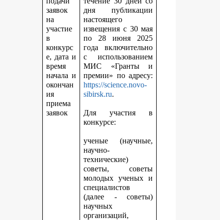
подачи
течение 30 дней со
заявок
дня публикации
на
настоящего
участие
извещения с 30 мая
в
по 28 июня 2025
конкурс
года включительно
е, дата и
с использованием
время
МИС «Гранты и
начала и
премии» по адресу:
окончан
https://science.novo-
ия
sibirsk.ru
.
приема
заявок
Для участия в
конкурсе:
ученые (научные,
научно-
технические)
советы, советы
молодых ученых и
специалистов
(далее - советы)
научных
организаций,