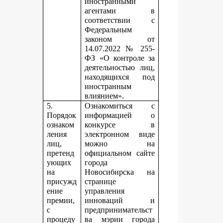
иностранными
агентами в
соответствии с
Федеральным
законом от
14.07.2022 № 255-
ФЗ «О контроле за
деятельностью лиц,
находящихся под
иностранным
влиянием».
5.
Ознакомиться с
Порядок
информацией о
ознаком
конкурсе в
ления
электронном виде
лиц,
можно на
претенд
официальном сайте
ующих
города
на
Новосибирска на
присужд
странице
ение
управления
премии,
инноваций и
с
предпринимательст
процеду
ва мэрии города