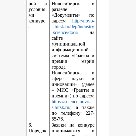
рой и
Новосибирска в
условия
разделе
ми
«Документы» по
конкурс
адресу:
http://novo-
а
sibirsk.ru/dep/industry
,
-science/docs/
на
сайте
муниципальной
информационной
системы «Гранты и
премии мэрии
города
Новосибирска в
сфере науки и
инноваций» (далее
– МИС «Гранты и
премии») по адресу:
https://science.novo-
sibirsk.ru/
, а также
по телефону: 227-
55-76.
6.
Заявки на конкурс
Порядок
принимаются в