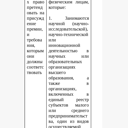
х право
физическим лицам,
претенд
которые:
овать на
присужд
1. Занимаются
ение
научной (научно-
премии,
исследовательской),
и
научно-технической
требова
или
ния,
инновационной
которым
деятельностью в
они
научных или
должны
образовательных
соответс
организациях
твовать
высшего
образования, а
также в
организациях,
включенных в
единый реестр
субъектов малого
или среднего
предпринимательст
ва, один из видов
осуществляемой