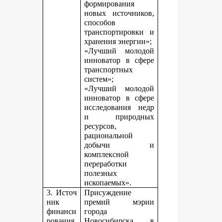
формирования
новых источников,
способов
транспортировки и
хранения энергии»;
«Лучший молодой
инноватор в сфере
транспортных
систем»;
«Лучший молодой
инноватор в сфере
исследования недр
и природных
ресурсов,
рациональной
добычи и
комплексной
переработки
полезных
ископаемых».
3. Источ
Присуждение
ник
премий мэрии
финанси
города
рования,
Новосибирска в