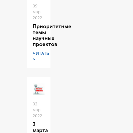
09
мар
2022
Приоритетные
темы
научных
проектов
ЧИТАТЬ
>
02
мар
2022
3
марта