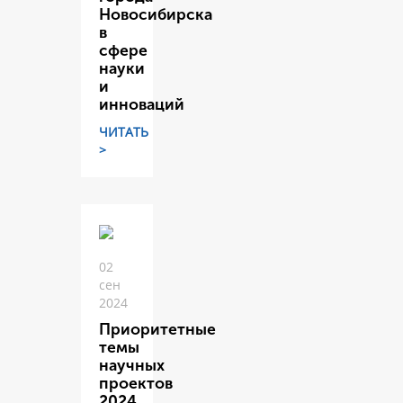
Новосибирска
в
сфере
науки
и
инноваций
ЧИТАТЬ
>
02
сен
2024
Приоритетные
темы
научных
проектов
2024