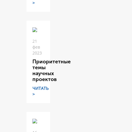
>
21
фев
2023
Приоритетные
темы
научных
проектов
ЧИТАТЬ
>