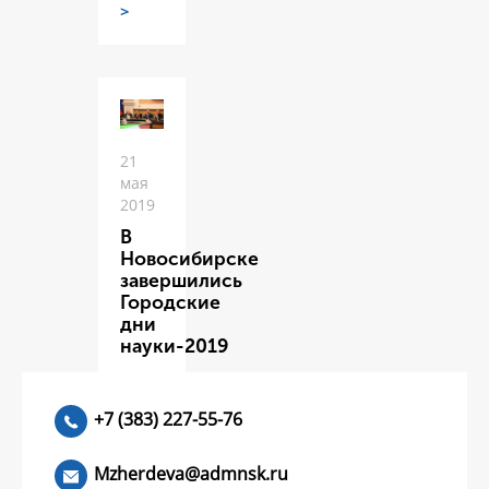
>
21
мая
2019
В
Новосибирске
завершились
Городские
дни
науки-2019
ЧИТАТЬ
>
+7 (383) 227-55-76
Mzherdeva@admnsk.ru