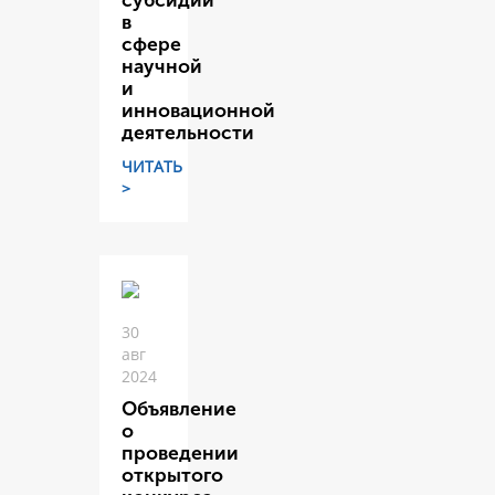
субсидий
в
сфере
научной
и
инновационной
деятельности
ЧИТАТЬ
>
30
авг
2024
Объявление
о
проведении
открытого