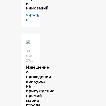
и
инноваций
ЧИТАТЬ
>
30
мая
2025
Извещение
о
проведении
конкурса
на
присуждение
премий
мэрий
города