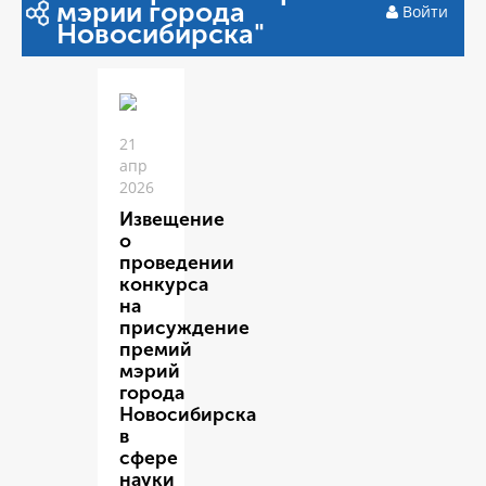
мэрии города
Войти
Новосибирска"
21
апр
2026
Извещение
о
проведении
конкурса
на
присуждение
премий
мэрий
города
Новосибирска
в
сфере
науки