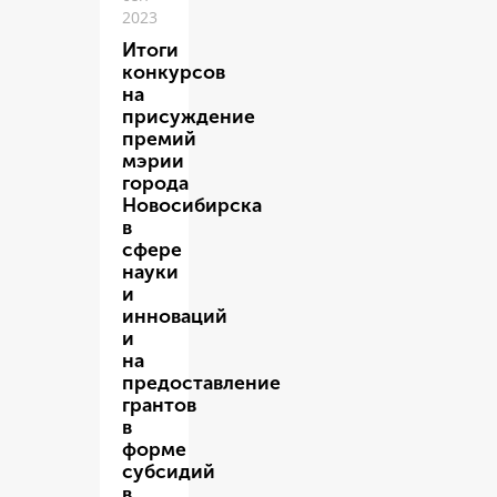
2023
Итоги
конкурсов
на
присуждение
премий
мэрии
города
Новосибирска
в
сфере
науки
и
инноваций
и
на
предоставление
грантов
в
форме
субсидий
в