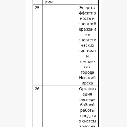
ими
25
Энергоэ
ффектив
ность и
энергосб
ережени
е в
энергети
ческих
системах
и
комплек
сах
города
Новосиб
ирска
26
Организ
ация
беспере
бойной
работы
городски
х систем
водосна