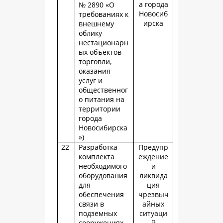
а города
№ 2890 «О
Новосиб
требованиях к
ирска
внешнему
облику
нестационарн
ых объектов
торговли,
оказания
услуг и
общественног
о питания на
территории
города
Новосибирска
»)
22
Разработка
Предупр
комплекта
еждение
необходимого
и
оборудования
ликвида
для
ция
обеспечения
чрезвыч
связи в
айных
подземных
ситуаци
сооружениях
й