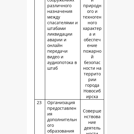
различного
природн
назначения
ого и
между
техноген
спасателями и
ного
штабами
характер
ликвидации
а и
аварии и
обеспеч
онлайн
ение
передачи
пожарно
видео и
й
аудиопотока в
безопас
штаб
ности на
террито
рии
города
Новосиб
ирска
23
Организация
предоставлен
Соверше
ия
нствова
дополнительн
ние
ого
деятель
образования
ности