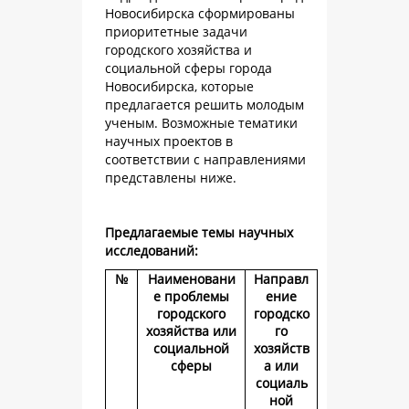
Новосибирска сформированы
приоритетные задачи
городского хозяйства и
социальной сферы города
Новосибирска, которые
предлагается решить молодым
ученым. Возможные тематики
научных проектов в
соответствии с направлениями
представлены ниже.
Предлагаемые темы научных
исследований:
№
Наименовани
Направл
е проблемы
ение
городского
городско
хозяйства или
го
социальной
хозяйств
сферы
а или
социаль
ной