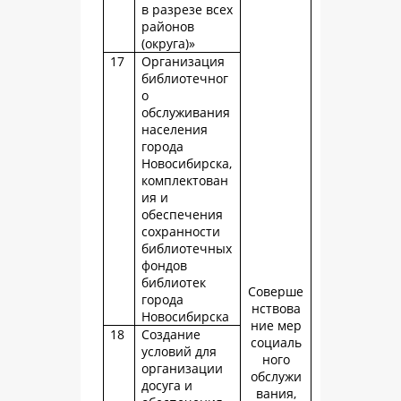
в разрезе всех
районов
(округа)»
17
Организация
библиотечног
о
обслуживания
населения
города
Новосибирска,
комплектован
ия и
обеспечения
сохранности
библиотечных
фондов
библиотек
Соверше
города
нствова
Новосибирска
ние мер
18
Создание
социаль
условий для
ного
организации
обслужи
досуга и
вания,