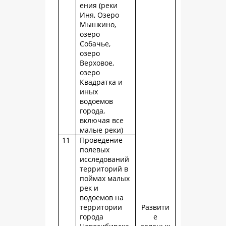
ения (реки
Иня, Озеро
Мышкино,
озеро
Собачье,
озеро
Верховое,
озеро
Квадратка и
иных
водоемов
города,
включая все
малые реки)
11
Проведение
полевых
исследований
территорий в
поймах малых
рек и
водоемов на
территории
Развити
города
е