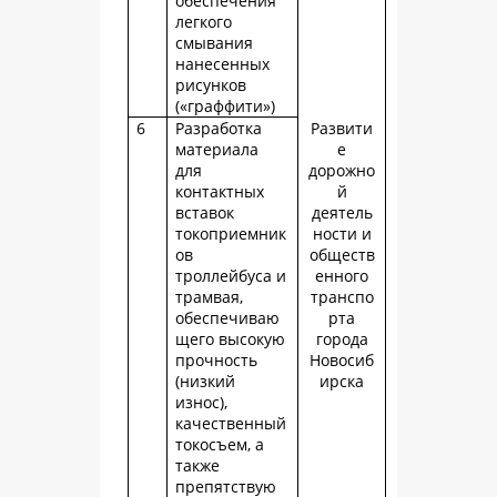
обеспечения
легкого
смывания
нанесенных
рисунков
(«граффити»)
6
Разработка
Развити
материала
е
для
дорожно
контактных
й
вставок
деятель
токоприемник
ности и
ов
обществ
троллейбуса и
енного
трамвая,
транспо
обеспечиваю
рта
щего высокую
города
прочность
Новосиб
(низкий
ирска
износ),
качественный
токосъем, а
также
препятствую