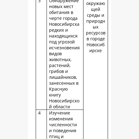
3
Обнаружение
окружаю
новых мест
щей
обитания в
среды и
черте города
природн
Новосибирска
ых
редких и
ресурсов
находящихся
в городе
под угрозой
Новосиб
исчезновения
ирске
видов
животных,
растений,
грибов и
лишайников,
занесенных в
Красную
книгу
Новосибирско
й области
4
Изучение
изменения
численности
и поведения
птиц и