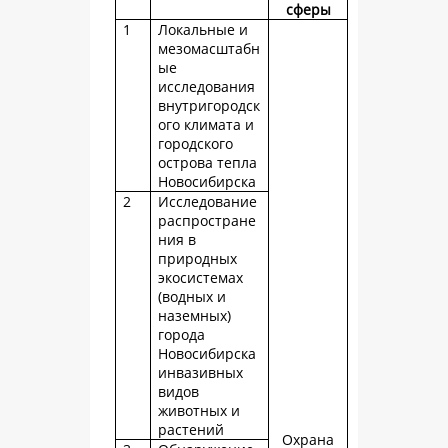
сферы
1
Локальные и
мезомасштабн
ые
исследования
внутригородск
ого климата и
городского
острова тепла
Новосибирска
2
Исследование
распростране
ния в
природных
экосистемах
(водных и
наземных)
города
Новосибирска
инвазивных
видов
животных и
растений
Охрана