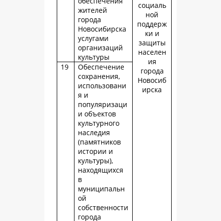
обеспечения
социаль
жителей
ной
города
поддерж
Новосибирска
ки и
услугами
защиты
организаций
населен
культуры
ия
19
Обеспечение
города
сохранения,
Новосиб
использовани
ирска
я и
популяризаци
и объектов
культурного
наследия
(памятников
истории и
культуры),
находящихся
в
муниципальн
ой
собственности
города