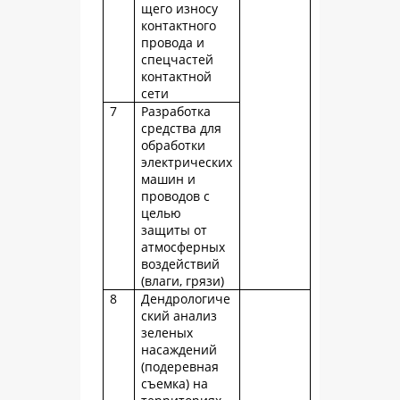
щего износу
контактного
провода и
спецчастей
контактной
сети
7
Разработка
средства для
обработки
электрических
машин и
проводов с
целью
защиты от
атмосферных
воздействий
(влаги, грязи)
8
Дендрологиче
ский анализ
зеленых
насаждений
(подеревная
съемка) на