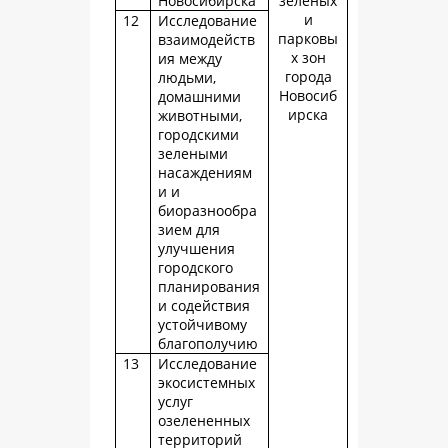
Новосибирска
зеленых
и
12
Исследование
парковы
взаимодейств
х зон
ия между
города
людьми,
Новосиб
домашними
ирска
животными,
городскими
зелеными
насаждениям
и и
биоразнообра
зием для
улучшения
городского
планирования
и содействия
устойчивому
благополучию
13
Исследование
экосистемных
услуг
озелененных
территорий