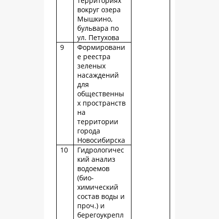
территориях
вокруг озера
Мышкино,
бульвара по
ул. Петухова
9
Формировани
е реестра
зеленых
насаждений
для
общественны
х пространств
на
территории
города
Новосибирска
10
Гидрологичес
кий анализ
водоемов
(био-
химический
состав воды и
проч.) и
берегоукрепл