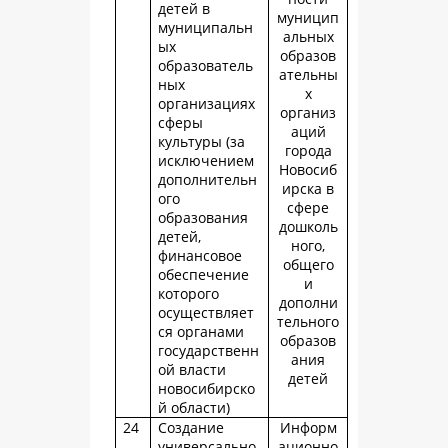
детей в
муницип
муниципальн
альных
ых
образов
образователь
ательны
ных
х
организациях
организ
сферы
аций
культуры (за
города
исключением
Новосиб
дополнительн
ирска в
ого
сфере
образования
дошколь
детей,
ного,
финансовое
общего
обеспечение
и
которого
дополни
осуществляет
тельного
ся органами
образов
государственн
ания
ой власти
детей
новосибирско
й области)
24
Создание
Информ
универсально
ационно