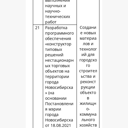
выполнения
научных и
научно-
технических
работ
Создани
21
Разработка
е новых
программного
материа
обеспечения
лов и
«конструктор
технолог
типовых
ий для
решений
городско
нестационарн
го
ых торговых
строител
объектов на
ьства и
территории
реконст
города
рукции
Новосибирска
объекто
» (на
в
основании
жилищн
Постановлени
о-
я мэрии
коммуна
города
льного
Новосибирска
хозяйств
от 18.08.2021