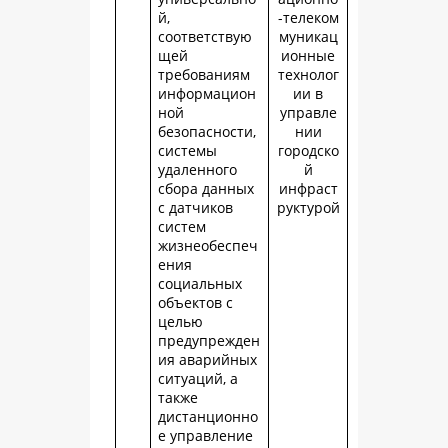
й,
-телеком
соответствую
муникац
щей
ионные
требованиям
технолог
информацион
ии в
ной
управле
безопасности,
нии
системы
городско
удаленного
й
сбора данных
инфраст
с датчиков
руктурой
систем
жизнеобеспеч
ения
социальных
объектов с
целью
предупрежден
ия аварийных
ситуаций, а
также
дистанционно
е управление