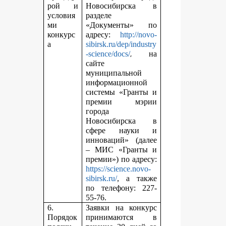
рой и
Новосибирска в
условия
разделе
ми
«Документы» по
конкурс
адресу:
http://novo-
а
sibirsk.ru/dep/industry
,
-science/docs/
на
сайте
муниципальной
информационной
системы «Гранты и
премии мэрии
города
Новосибирска в
сфере науки и
инноваций» (далее
– МИС «Гранты и
премии») по адресу:
https://science.novo-
sibirsk.ru/
, а также
по телефону: 227-
55-76.
6.
Заявки на конкурс
Порядок
принимаются в