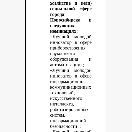
хозяйстве и (или)
социальной сфере
города
Новосибирска в
следующих
номинациях:
«Лучший молодой
инноватор в сфере
приборостроения,
наукоемкого
оборудования и
автоматизации»;
«Лучший молодой
инноватор в сфере
информационно-
коммуникационных
технологий,
искусственного
интеллекта,
роботизированных
систем,
информационной
безопасности»;
«Лучший молодой