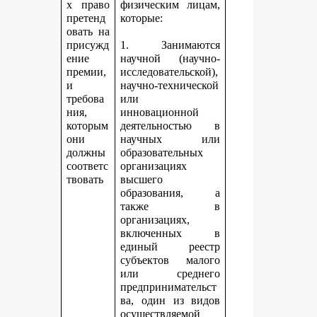
х право
физическим лицам,
претенд
которые:
овать на
присужд
1. Занимаются
ение
научной (научно-
премии,
исследовательской),
и
научно-технической
требова
или
ния,
инновационной
которым
деятельностью в
они
научных или
должны
образовательных
соответс
организациях
твовать
высшего
образования, а
также в
организациях,
включенных в
единый реестр
субъектов малого
или среднего
предпринимательст
ва, один из видов
осуществляемой