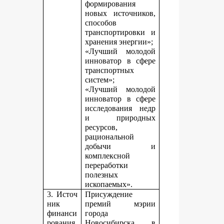
формирования
новых источников,
способов
транспортировки и
хранения энергии»;
«Лучший молодой
инноватор в сфере
транспортных
систем»;
«Лучший молодой
инноватор в сфере
исследования недр
и природных
ресурсов,
рациональной
добычи и
комплексной
переработки
полезных
ископаемых».
3. Источ
Присуждение
ник
премий мэрии
финанси
города
рования,
Новосибирска в