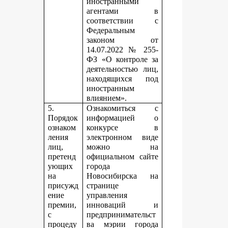
иностранными
агентами в
соответствии с
Федеральным
законом от
14.07.2022 № 255-
ФЗ «О контроле за
деятельностью лиц,
находящихся под
иностранным
влиянием».
5.
Ознакомиться с
Порядок
информацией о
ознаком
конкурсе в
ления
электронном виде
лиц,
можно на
претенд
официальном сайте
ующих
города
на
Новосибирска на
присужд
странице
ение
управления
премии,
инноваций и
с
предпринимательст
процеду
ва мэрии города