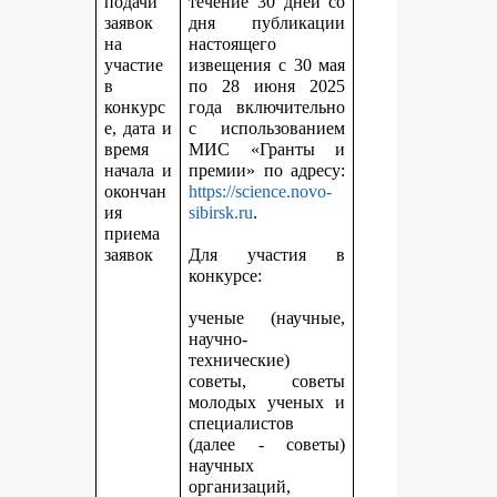
подачи
течение 30 дней со
заявок
дня публикации
на
настоящего
участие
извещения с 30 мая
в
по 28 июня 2025
конкурс
года включительно
е, дата и
с использованием
время
МИС «Гранты и
начала и
премии» по адресу:
окончан
https://science.novo-
ия
sibirsk.ru
.
приема
заявок
Для участия в
конкурсе:
ученые (научные,
научно-
технические)
советы, советы
молодых ученых и
специалистов
(далее - советы)
научных
организаций,