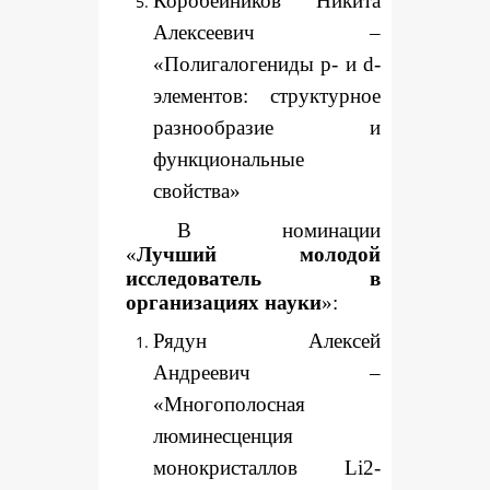
Коробейников Никита
Алексеевич –
«Полигалогениды p- и d-
элементов: структурное
разнообразие и
функциональные
свойства»
В номинации
«
Лучший молодой
исследователь в
организациях науки
»:
Рядун Алексей
Андреевич –
«Многополосная
люминесценция
монокристаллов Li2-