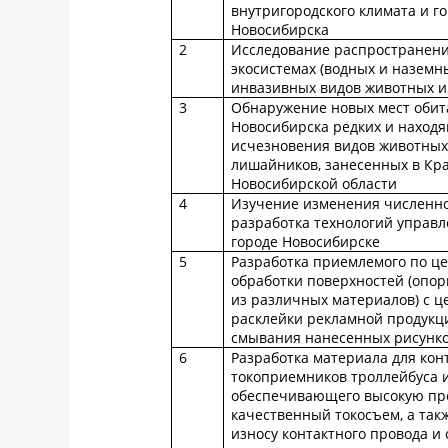
внутригородского климата и го
Новосибирска
2
Исследование распространен
экосистемах (водных и наземн
инвазивных видов животных и
3
Обнаружение новых мест обит
Новосибирска редких и находя
исчезновения видов животных,
лишайников, занесенных в Кр
Новосибирской области
4
Изучение изменения численно
разработка технологий управл
городе Новосибирске
5
Разработка приемлемого по це
обработки поверхностей (опор
из различных материалов) с 
расклейки рекламной продукци
смывания нанесенных рисунко
6
Разработка материала для кон
токоприемников троллейбуса и
обеспечивающего высокую проч
качественный токосъем, а та
износу контактного провода и