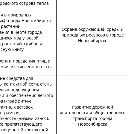
родского острова тепла
ия в природных
ых) города Новосибирска
 растений
Охрана окружающей среды и
ания в черте города
природных ресурсов в городе
щихся под угрозой
Новосибирске
 растений, грибов и
асную книгу
сти и поведения птиц и
ения их численностью в
не средства для
ы контактной сети, стены
целью недопущения
и и обеспечения легкого
в («граффити»)
тактных вставок
Развитие дорожной
 трамвая,
деятельности и общественного
ность (низкий износ),
транспорта города
кже препятствующего
Новосибирска
 спецчастей контактной