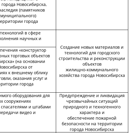
 города Новосибирска,
наследия (памятников
 (муниципального)
территории города
технологий в сфере
полнения научных и
Создание новых материалов и
спечения «конструктор
технологий для городского
ных торговых объектов
строительства и реконструкции
ирска» (на основании
объектов
Новосибирска от
жилищно-коммунального
ниях к внешнему облику
хозяйства города Новосибирска
овли, оказания услуг и
рритории города
имого оборудования для
Предупреждение и ликвидация
ых сооружениях
чрезвычайных ситуаций
 спасателями и штабами
природного и техногенного
передачи видео и
характера и
обеспечение пожарной
безопасности на территории
города Новосибирска