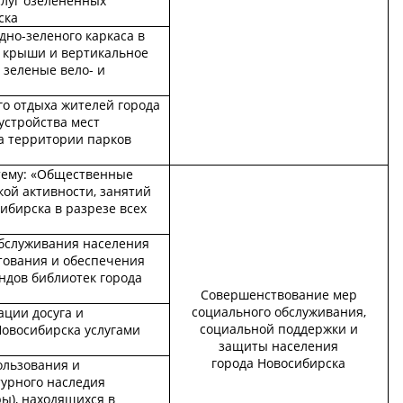
слуг озелененных
ска
но-зеленого каркаса в
е крыши и вертикальное
 зеленые вело- и
го отдыха жителей города
устройства мест
а территории парков
тему: «Общественные
ой активности, занятий
ибирска в разрезе всех
бслуживания населения
тования и обеспечения
ндов библиотек города
Совершенствование мер
социального обслуживания,
ации досуга и
социальной поддержки и
Новосибирска услугами
защиты населения
города Новосибирска
ользования и
турного наследия
ры), находящихся в