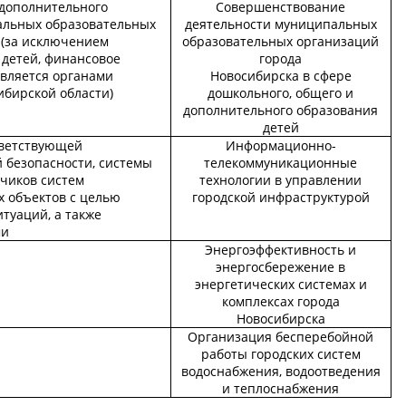
дополнительного
Совершенствование
альных образовательных
деятельности муниципальных
 (за исключением
образовательных организаций
 детей, финансовое
города
твляется органами
Новосибирска в сфере
ибирской области)
дошкольного, общего и
дополнительного образования
детей
тветствующей
Информационно-
безопасности, системы
телекоммуникационные
тчиков систем
технологии в управлении
 объектов с целью
городской инфраструктурой
туаций, а также
ми
Энергоэффективность и
энергосбережение в
энергетических системах и
комплексах города
Новосибирска
Организация бесперебойной
работы городских систем
водоснабжения, водоотведения
и теплоснабжения