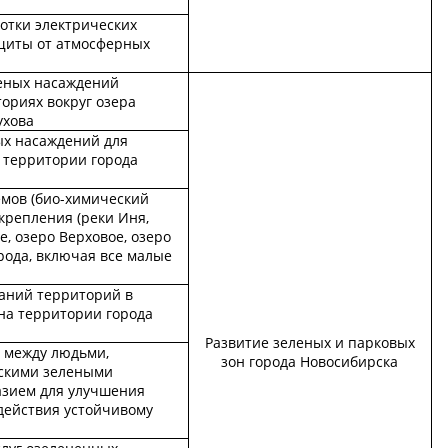
ботки электрических
щиты от атмосферных
еных насаждений
ториях вокруг озера
ухова
х насаждений для
 территории города
емов (био-химический
укрепления (реки Иня,
, озеро Верховое, озеро
рода, включая все малые
аний территорий в
на территории города
Развитие зеленых и парковых
 между людьми,
зон города Новосибирска
скими зелеными
азием для улучшения
действия устойчивому