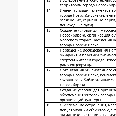
13
Исследование экосистемных у
территорий города Новосибир
14
Инвентаризация элементов вод
городе Новосибирске (зелены
озеленение, карманные парки,
пешеходные пути)
15
Создание условий для массово
Новосибирска, организация об
массового отдыха населения н
города Новосибирска
16
Проведение исследования на 
ожидания и практики физическ
спортом жителей города Новос
районов (округа)»
17
Организация библиотечного о
города Новосибирска, комплек
сохранности библиотечных фо
Новосибирска
18
Создание условий для организ
обеспечения жителей города 
организаций культуры
19
Обеспечение сохранения, исп
популяризации объектов куль
(памятников истории и культу