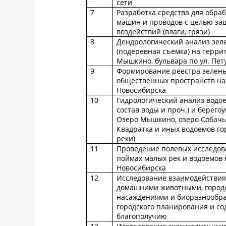
сети
7
Разработка средства для обра
машин и проводов с целью за
воздействий (влаги, грязи)
8
Дендрологический анализ зел
(подеревная съемка) на терри
Мышкино, бульвара по ул. Пет
9
Формирование реестра зелены
общественных пространств на
Новосибирска
10
Гидрологический анализ водо
состав воды и проч.) и берего
Озеро Мышкино, озеро Собачье
Квадратка и иных водоемов го
реки)
11
Проведение полевых исследов
поймах малых рек и водоемов 
Новосибирска
12
Исследование взаимодействия
домашними животными, город
насаждениями и биоразнообр
городского планирования и со
благополучию