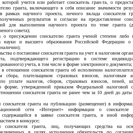
в которой учится или работает соискатель гран-та, о предост
ателю гранта, включающего в себя описание значимости резул
в рамках научного проекта, личного вклада соискателя г
полученных результатов и согласие на предоставление сои
вий для выполнения научного проекта по теме гранта (д
ченого совета);
а о присуждении соискателю гранта ученой степени либо 
а науки и высшего образования Российской Федерации о 
 наличии);
льства о постановке соискателя гранта на учет в налоговом орган
нта, подтверждающего регистрацию в системе индивидуа
ованного) учета, в том числе в форме электронного документа;
 в отношении соискателя гранта об исполнении налогоплате
ом сбора, плательщиком страховых взносов, налоговым а
 по уплате налогов, сборов, страховых взносов, пеней, ш
о форме, утвержденной приказом Федеральной налоговой 
тношении соискателя гранта не ранее чем за 10 дней до даты
я соискателя гранта на публикацию (размещение) в информа
кационной сети «Интернет» информации о соискателе г
 содержащейся в заявке соискателя гранта, и иной инфо
частием в конкурсе;
ия соискателя гранта, лиц, получающих средства на осн
заключенных в целях исполнения обязательств по соглаш