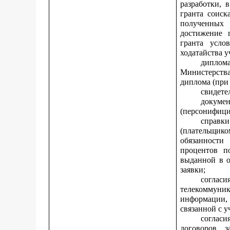
разработки, 
гранта соиск
полученных 
достижение 
гранта усло
ходатайства у
диплом
Министерств
диплома (при
свидете
докуме
(персонифицир
справки
(плательщик
обязанности
процентов п
выданной в о
заявки;
согласи
телекоммуни
информации,
связанной с у
соглас
договоров, 