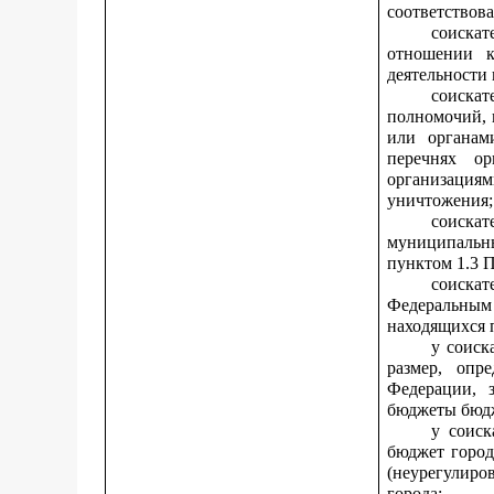
соответствов
соискат
отношении к
деятельности 
соиска
полномочий, 
или органам
перечнях ор
организация
уничтожения;
соискат
муниципальн
пунктом 1.3 
соиска
Федеральным 
находящихся 
у соиск
размер, опр
Федерации, 
бюджеты бюдж
у соиск
бюджет город
(неурегулиро
города;