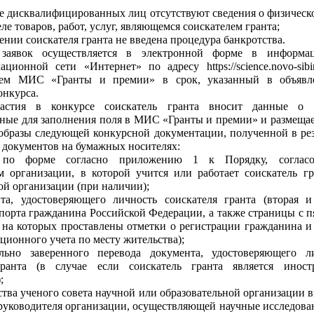
ре дисквалифицированных лиц отсутствуют сведения о физическ
ле товаров, работ, услуг, являющемся соискателем гранта;
ении соискателя гранта не введена процедура банкротства.
заявок осуществляется в электронной форме в информац
ционной сети «Интернет» по адресу https://science.novo-sibir
ием МИС «Гранты и премии» в срок, указанный в объявл
онкурса.
астия в конкурсе соискатель гранта вносит данные о 
ные для заполнения поля в МИС «Гранты и премии» и размещае
образы следующей конкурсной документации, полученной в рез
 документов на бумажных носителях:
 по форме согласно приложению 1 к Порядку, согласо
м организации, в которой учится или работает соискатель гр
ой организации (при наличии);
та, удостоверяющего личность соискателя гранта (вторая и
порта гражданина Российской Федерации, а также страницы с п
 на которых проставлены отметки о регистрации гражданина и
ационного учета по месту жительства);
ально заверенного перевода документа, удостоверяющего л
гранта (в случае если соискатель гранта является инос
;
ства ученого совета научной или образовательной организации 
 руководителя организации, осуществляющей научные исследова