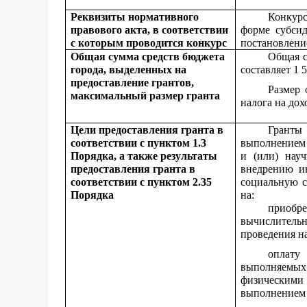
Реквизиты нормативного
Конкурс
правового акта, в соответствии
форме субси
с которым проводится конкурс
постановлени
Общая сумма средств бюджета
Общая с
города, выделенных на
составляет 1 
предоставление грантов,
Размер 
максимальный размер гранта
налога на дох
Цели предоставления гранта в
Гранты 
соответствии с пунктом 1.3
выполнением 
Порядка, а также результаты
и (или) науч
предоставления гранта в
внедрению ин
соответствии с пунктом 2.35
социальную с
Порядка
на:
приобр
вычислительн
проведения н
оплату 
выполняемых
физическими 
выполнением 