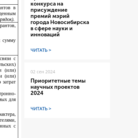
конкурса на
антов в
присуждение
жденным
премий мэрий
рядок).
города Новосибирска
рантов,
в сфере науки и
инноваций
я сумму
ЧИТАТЬ >
связи с
льских)
и (или)
02 сен 2024
и (или)
Приоритетные темы
 затрат
научных проектов
2024
ронно-
мых для
ЧИТАТЬ >
актера,
телями,
анных с