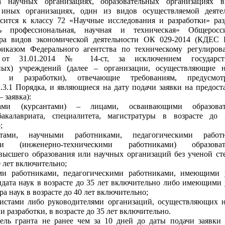
а научных организациях, образовательных организациях 
, иных организациях, один из видов осуществляемой деяте
сится к классу 72 «Научные исследования и разработки» ра
ть профессиональная, научная и техническая» Общеросси
ра видов экономической деятельности ОК 029-2014 (КДЕС Р
риказом Федерального агентства по техническому регулиро
 от 31.01.2014 № 14-ст, за исключением государст
ных) учреждений (далее – организации, осуществляющие 
ия и разработки), отвечающие требованиям, предусмот
.3.1 Порядка, и являющиеся на дату подачи заявки на предост
– заявка):
тами (курсантами) – лицами, осваивающими образоват
акалавриата, специалитета, магистратуры в возрасте до
;
нтами, научными работниками, педагогическими работн
ами (инженерно-техническими работниками) образоват
высшего образования или научных организаций без ученой ст
0 лет включительно;
ми работниками, педагогическими работниками, имеющими
идата наук в возрасте до 35 лет включительно либо имеющими
ра наук в возрасте до 40 лет включительно;
истами либо руководителями организаций, осуществляющих 
и разработки, в возрасте до 35 лет включительно.
ель гранта не ранее чем за 10 дней до даты подачи заявки