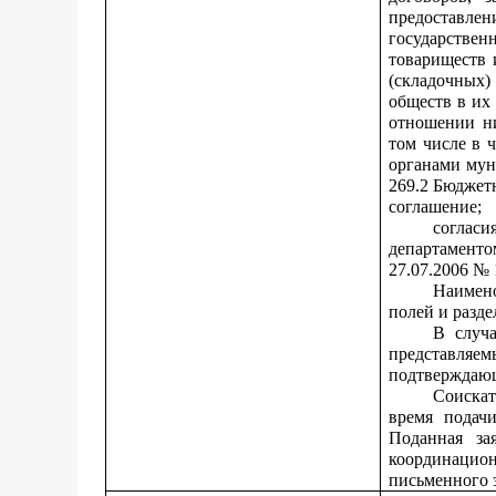
предоставле
государстве
товариществ 
(складочных)
обществ в их
отношении ни
том числе в ч
органами мун
269.2 Бюджет
соглашение;
соглас
департаменто
27.07.2006 №
Наимено
полей и разд
В случа
представляем
подтверждаю
Соискат
время подач
Поданная за
координацион
письменного з