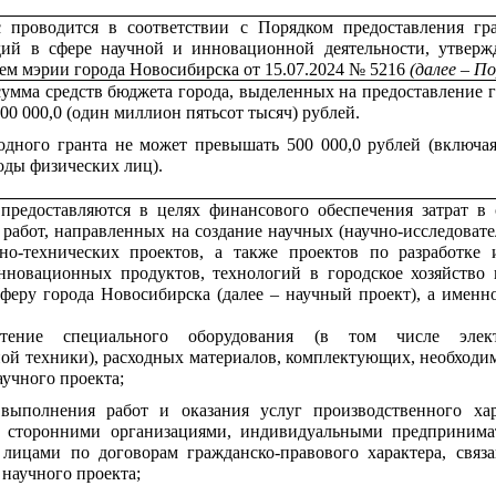
 проводится в соответствии с Порядком предоставления гр
дий в сфере научной и инновационной деятельности, утвер
ем мэрии города Новосибирска от 15.07.2024 № 5216
(далее – По
умма средств бюджета города, выделенных на предоставление г
500 000,0 (один миллион пятьсот тысяч) рублей.
одного гранта не может превышать 500 000,0 рублей (включа
оды физических лиц).
предоставляются в целях финансового обеспечения затрат в 
работ, направленных на создание научных (научно-исследовате
но-технических проектов, а также проектов по разработке 
новационных продуктов, технологий в городское хозяйство 
феру города Новосибирска (далее – научный проект), а именно
етение специального оборудования (в том числе элект
ой техники), расходных материалов, комплектующих, необходи
аучного проекта;
выполнения работ и оказания услуг производственного хар
 сторонними организациями, индивидуальными предпринима
лицами по договорам гражданско-правового характера, связ
научного проекта;