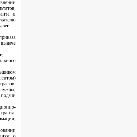
авлении
ьтатов,
ранта в
скателю
алее –
приказа
выдаче
е;
льного
льщиком
гентом)
трафов,
службы,
 подачи
ционно-
ранта,
рмации,
овании
ениям о