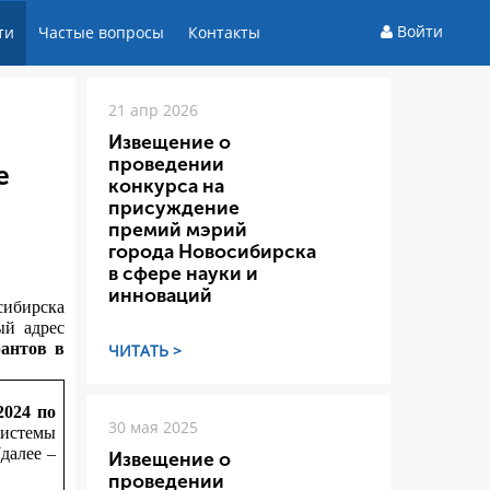
Войти
ти
Частые вопросы
Контакты
21 апр 2026
Извещение о
проведении
е
конкурса на
присуждение
премий мэрий
города Новосибирска
в сфере науки и
инноваций
сибирска
ый адрес
рантов в
ЧИТАТЬ >
.2024 по
30 мая 2025
истемы
далее –
Извещение о
проведении