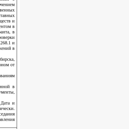
ючением
венных
ставных
ществ и
ентом в
анта, в
роверки
268.1 и
жений в
бирска,
оном от
званиям
анной в
ументы,
 Дата и
чески.
седания
авления