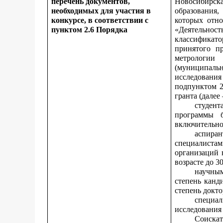
перечень документов,
Новосибирск
необходимых для участия в
образования
конкурсе, в соответствии с
которых отно
пунктом 2.6 Порядка
«Деятельнос
классификато
принятого п
метрологии
(муниципаль
исследован
подпунктом 2
гранта (далее 
студен
программы б
включительно
аспира
специалист
организаций 
возрасте до 3
научны
степень канд
степень докто
специал
исследования 
Соискат