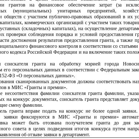
нии грантов на финансовое обеспечение затрат (за искл
нных (муниципальных) унитарных предприятий, хозяйст
и обществ с участием публично-правовых образований в их у
 капиталах, коммерческих организаций с участием таких товари
 уставных (складочных) капиталах), на осуществление департам
х проверки соблюдения порядка и условий предоставления гр
асти достижения результатов предоставления гранта, а также п
иципального финансового контроля в соответствии со статьями 
ного кодекса Российской Федерации и на включение таких поло
ия соискателя гранта на обработку мэрией города Новоси
м его персональных данных в соответствии с Федеральным зак
 152-ФЗ «О персональных данных».
вания сканированных документов должны соответствовать на
елов в МИС «Гранты и премии».
е несоответствия фамилии соискателя гранта фамилии, указ
ых на конкурс документах, соискатель гранта представляет док
щие смену фамилии.
ель гранта вправе подать на конкурс не более одной заявки.
и заявки фиксируются в МИС «Гранты и премии» автомати
явка может быть отозвана получателем гранта до дня за
ного совета в целях подведения итогов конкурса путем напр
аявления об отзыве заявки в департамент.