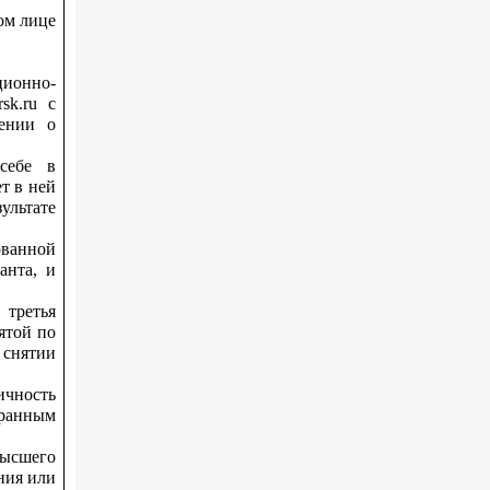
ом лице
ионно-
sk.ru с
ении о
себе в
т в ней
ультате
ванной
анта, и
 третья
ятой по
 снятии
ичность
транным
высшего
ния или