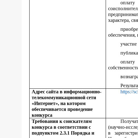
оплат
соисполни
предпринима
характера, св
приобр
обеспечения,
участие
публика
оплату
собственности
вознагр
Результ
Адрес сайта в информационно-
https://s
телекоммуникационной сети
«Интернет», на котором
обеспечивается проведение
конкурса
Требования к соискателям
Получа
конкурса в соответствии с
(научно-иссл
подпунктом 2.3.1 Порядка и
в зарегистр