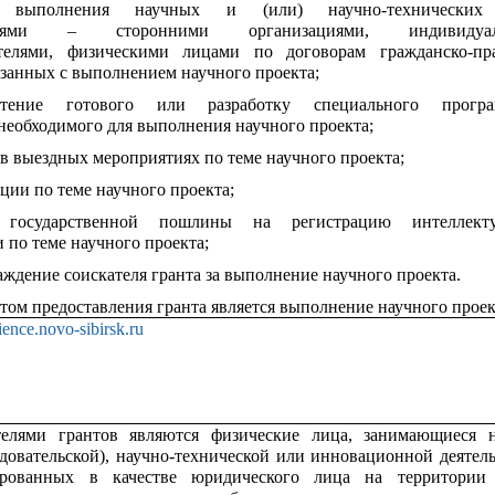
у выполнения научных и (или) научно-технических
телями – сторонними организациями, индивидуа
телями, физическими лицами по договорам гражданско-пр
язанных с выполнением научного проекта;
етение готового или разработку специального програ
 необходимого для выполнения научного проекта;
 в выездных мероприятиях по теме научного проекта;
ции по теме научного проекта;
 государственной пошлины на регистрацию интеллекту
 по теме научного проекта;
аждение соискателя гранта за выполнение научного проекта.
атом предоставления гранта является выполнение научного проек
cience.novo-sibirsk.ru
телями грантов являются физические лица, занимающиеся 
едовательской), научно-технической или инновационной деятел
ированных в качестве юридического лица на территории 