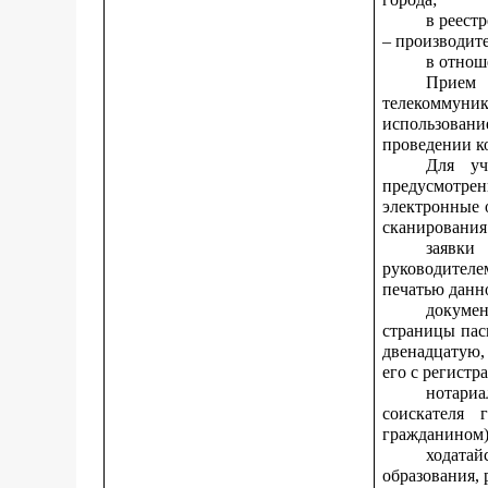
в реест
– производите
в отнош
Прием 
телекоммуника
использован
проведении к
Для уч
предусмотрен
электронные 
сканирования
заявки
руководителе
печатью данн
докумен
страницы пас
двенадцатую,
его с регистр
нотари
соискателя 
гражданином)
ходатай
образования,