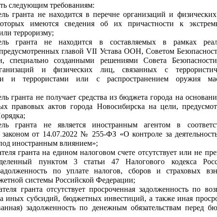
ать следующим требованиям:
ель гранта не находится в перечне организаций и физических
оторых имеются сведения об их причастности к экстреми
или терроризму;
тель гранта не находится в составляемых в рамках реал
предусмотренных главой VII Устава ООН, Советом Безопасно
и, специально созданными решениями Совета Безопасност
ганизаций и физических лиц, связанных с террористич
ми и террористами или с распространением оружия мас
ель гранта не получает средства из бюджета города на основан
ых правовых актов города Новосибирска на цели, предусмо
Порядка;
тель гранта не является иностранным агентом в соответ
законом от 14.07.2022 № 255-ФЗ «О контроле за деятельност
под иностранным влиянием»;
ателя гранта на едином налоговом счете отсутствует или не пр
еделенный пунктом 3 статьи 47 Налогового кодекса Росс
задолженность по уплате налогов, сборов и страховых вз
етной системы Российской Федерации;
ателя гранта отсутствует просроченная задолженность по воз
а иных субсидий, бюджетных инвестиций, а также иная проср
ванная) задолженность по денежным обязательствам перед б