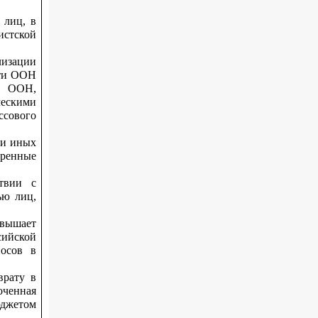
 лиц, в
стской
изации
сти ООН
и ООН,
ескими
сового
ии иных
тренные
ствии с
ью лиц,
евышает
ийской
носов в
врату в
оченная
юджетом