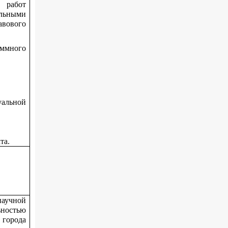
 работ
льными
авового
ммного
альной
та.
научной
ьностью
города