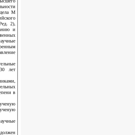
высшего
льности
здела M
йского
ед. 2),
ванию и
венных
научные
ренным
авление
ельные
 30 лет
иками,
ельных
епени в
 ученую
 ученую
научные
 должен