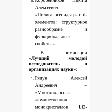
Коробейников Никита
Алексеевич –
«Полигалогениды p- и d-
элементов: структурное
разнообразие и
функциональные
свойства»
В номинации
«
Лучший молодой
исследователь в
организациях науки
»:
Рядун Алексей
Андреевич –
«Многополосная
люминесценция
монокристаллов Li2-