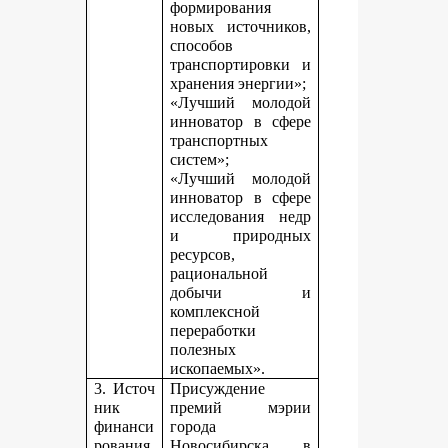
формирования
новых источников,
способов
транспортировки и
хранения энергии»;
«Лучший молодой
инноватор в сфере
транспортных
систем»;
«Лучший молодой
инноватор в сфере
исследования недр
и природных
ресурсов,
рациональной
добычи и
комплексной
переработки
полезных
ископаемых».
3. Источ
Присуждение
ник
премий мэрии
финанси
города
рования,
Новосибирска в