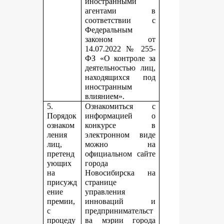
иностранными
агентами в
соответствии с
Федеральным
законом от
14.07.2022 № 255-
ФЗ «О контроле за
деятельностью лиц,
находящихся под
иностранным
влиянием».
5.
Ознакомиться с
Порядок
информацией о
ознаком
конкурсе в
ления
электронном виде
лиц,
можно на
претенд
официальном сайте
ующих
города
на
Новосибирска на
присужд
странице
ение
управления
премии,
инноваций и
с
предпринимательст
процеду
ва мэрии города