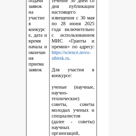
подачи
течение 30 дней со
заявок
дня публикации
на
настоящего
участие
извещения с 30 мая
в
по 28 июня 2025
конкурс
года включительно
е, дата и
с использованием
время
МИС «Гранты и
начала и
премии» по адресу:
окончан
https://science.novo-
ия
sibirsk.ru
.
приема
заявок
Для участия в
конкурсе:
ученые (научные,
научно-
технические)
советы, советы
молодых ученых и
специалистов
(далее - советы)
научных
организаций,