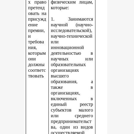
х право
физическим лицам,
претенд
которые:
овать на
присужд
1. Занимаются
ение
научной (научно-
премии,
исследовательской),
и
научно-технической
требова
или
ния,
инновационной
которым
деятельностью в
они
научных или
должны
образовательных
соответс
организациях
твовать
высшего
образования, а
также в
организациях,
включенных в
единый реестр
субъектов малого
или среднего
предпринимательст
ва, один из видов
осуществляемой