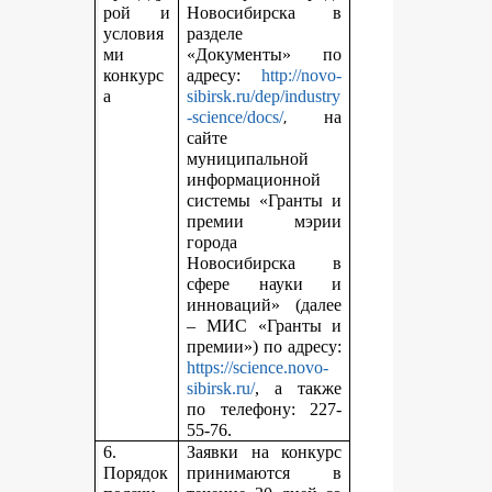
рой и
Новосибирска в
условия
разделе
ми
«Документы» по
конкурс
адресу:
http://novo-
а
sibirsk.ru/dep/industry
,
-science/docs/
на
сайте
муниципальной
информационной
системы «Гранты и
премии мэрии
города
Новосибирска в
сфере науки и
инноваций» (далее
– МИС «Гранты и
премии») по адресу:
https://science.novo-
sibirsk.ru/
, а также
по телефону: 227-
55-76.
6.
Заявки на конкурс
Порядок
принимаются в