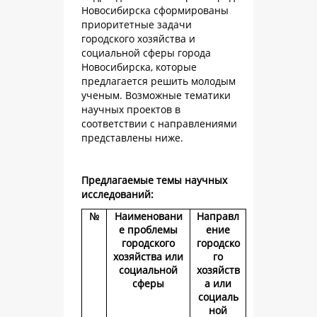
Новосибирска сформированы
приоритетные задачи
городского хозяйства и
социальной сферы города
Новосибирска, которые
предлагается решить молодым
ученым. Возможные тематики
научных проектов в
соответствии с направлениями
представлены ниже.
Предлагаемые темы научных
исследований:
№
Наименовани
Направл
е проблемы
ение
городского
городско
хозяйства или
го
социальной
хозяйств
сферы
а или
социаль
ной