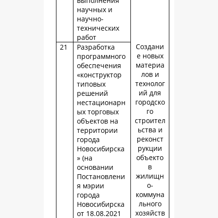
выполнения
научных и
научно-
технических
работ
Создани
21
Разработка
е новых
программного
материа
обеспечения
лов и
«конструктор
технолог
типовых
ий для
решений
городско
нестационарн
го
ых торговых
строител
объектов на
ьства и
территории
реконст
города
рукции
Новосибирска
объекто
» (на
в
основании
жилищн
Постановлени
о-
я мэрии
коммуна
города
льного
Новосибирска
хозяйств
от 18.08.2021