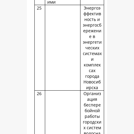
ими
25
Энергоэ
ффектив
ность и
энергосб
ережени
е в
энергети
ческих
системах
и
комплек
сах
города
Новосиб
ирска
26
Организ
ация
беспере
бойной
работы
городски
х систем
водосна