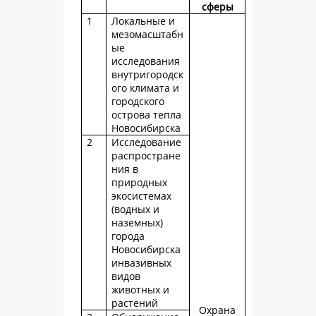
сферы
1
Локальные и
мезомасштабн
ые
исследования
внутригородск
ого климата и
городского
острова тепла
Новосибирска
2
Исследование
распростране
ния в
природных
экосистемах
(водных и
наземных)
города
Новосибирска
инвазивных
видов
животных и
растений
Охрана