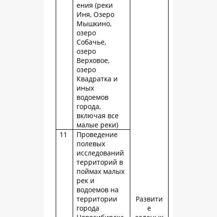
ения (реки
Иня, Озеро
Мышкино,
озеро
Собачье,
озеро
Верховое,
озеро
Квадратка и
иных
водоемов
города,
включая все
малые реки)
11
Проведение
полевых
исследований
территорий в
поймах малых
рек и
водоемов на
территории
Развити
города
е