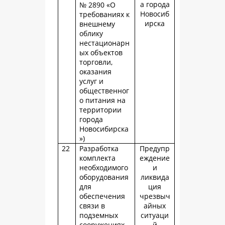
а города
№ 2890 «О
Новосиб
требованиях к
ирска
внешнему
облику
нестационарн
ых объектов
торговли,
оказания
услуг и
общественног
о питания на
территории
города
Новосибирска
»)
22
Разработка
Предупр
комплекта
еждение
необходимого
и
оборудования
ликвида
для
ция
обеспечения
чрезвыч
связи в
айных
подземных
ситуаци
сооружениях
й