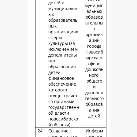
детей в
муницип
муниципальн
альных
ых
образов
образователь
ательны
ных
х
организациях
организ
сферы
аций
культуры (за
города
исключением
Новосиб
дополнительн
ирска в
ого
сфере
образования
дошколь
детей,
ного,
финансовое
общего
обеспечение
и
которого
дополни
осуществляет
тельного
ся органами
образов
государственн
ания
ой власти
детей
новосибирско
й области)
24
Создание
Информ
универсально
ационно