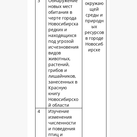
3
Обнаружение
окружаю
новых мест
щей
обитания в
среды и
черте города
природн
Новосибирска
ых
редких и
ресурсов
находящихся
в городе
под угрозой
Новосиб
исчезновения
ирске
видов
животных,
растений,
грибов и
лишайников,
занесенных в
Красную
книгу
Новосибирско
й области
4
Изучение
изменения
численности
и поведения
птиц и