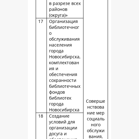
в разрезе всех
районов
(округа)»
17
Организация
библиотечног
о
обслуживания
населения
города
Новосибирска,
комплектован
ия и
обеспечения
сохранности
библиотечных
фондов
библиотек
Соверше
города
нствова
Новосибирска
ние мер
18
Создание
социаль
условий для
ного
организации
обслужи
досуга и
вания,