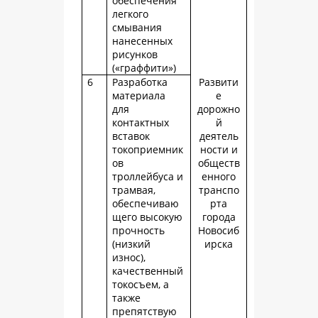
обеспечения
легкого
смывания
нанесенных
рисунков
(«граффити»)
6
Разработка
Развити
материала
е
для
дорожно
контактных
й
вставок
деятель
токоприемник
ности и
ов
обществ
троллейбуса и
енного
трамвая,
транспо
обеспечиваю
рта
щего высокую
города
прочность
Новосиб
(низкий
ирска
износ),
качественный
токосъем, а
также
препятствую