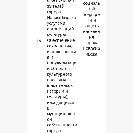
обеспечения
социаль
жителей
ной
города
поддерж
Новосибирска
ки и
услугами
защиты
организаций
населен
культуры
ия
19
Обеспечение
города
сохранения,
Новосиб
использовани
ирска
я и
популяризаци
и объектов
культурного
наследия
(памятников
истории и
культуры),
находящихся
в
муниципальн
ой
собственности
города