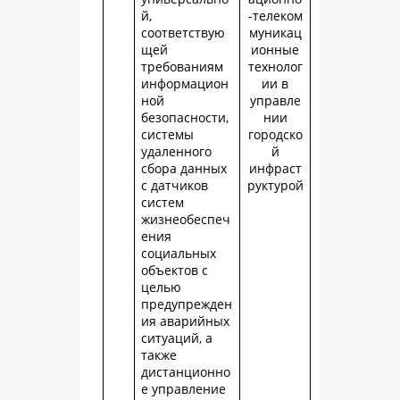
й,
-телеком
соответствую
муникац
щей
ионные
требованиям
технолог
информацион
ии в
ной
управле
безопасности,
нии
системы
городско
удаленного
й
сбора данных
инфраст
с датчиков
руктурой
систем
жизнеобеспеч
ения
социальных
объектов с
целью
предупрежден
ия аварийных
ситуаций, а
также
дистанционно
е управление