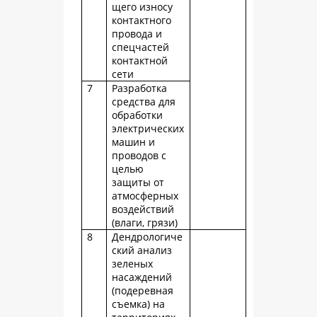
щего износу
контактного
провода и
спецчастей
контактной
сети
7
Разработка
средства для
обработки
электрических
машин и
проводов с
целью
защиты от
атмосферных
воздействий
(влаги, грязи)
8
Дендрологиче
ский анализ
зеленых
насаждений
(подеревная
съемка) на