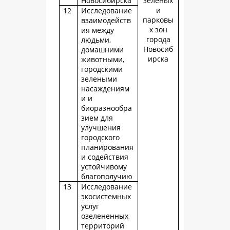
Новосибирска
зеленых
и
12
Исследование
парковы
взаимодейств
х зон
ия между
города
людьми,
Новосиб
домашними
ирска
животными,
городскими
зелеными
насаждениям
и и
биоразнообра
зием для
улучшения
городского
планирования
и содействия
устойчивому
благополучию
13
Исследование
экосистемных
услуг
озелененных
территорий