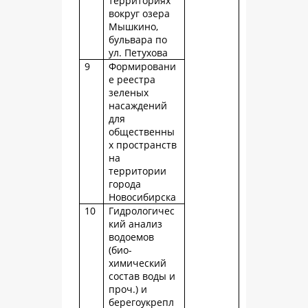
территориях
вокруг озера
Мышкино,
бульвара по
ул. Петухова
9
Формировани
е реестра
зеленых
насаждений
для
общественны
х пространств
на
территории
города
Новосибирска
10
Гидрологичес
кий анализ
водоемов
(био-
химический
состав воды и
проч.) и
берегоукрепл