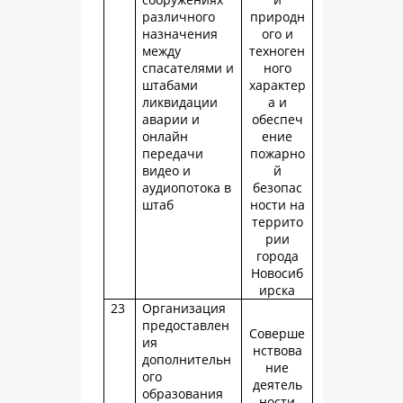
различного
природн
назначения
ого и
между
техноген
спасателями и
ного
штабами
характер
ликвидации
а и
аварии и
обеспеч
онлайн
ение
передачи
пожарно
видео и
й
аудиопотока в
безопас
штаб
ности на
террито
рии
города
Новосиб
ирска
23
Организация
предоставлен
Соверше
ия
нствова
дополнительн
ние
ого
деятель
образования
ности