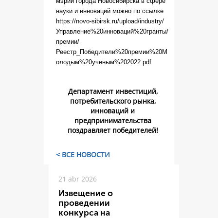
мэрии города Новосибирска в сфере
науки и инноваций можно по ссылке
https://novo-sibirsk.ru/upload/industry/
Управление%20инноваций%20гранты/
премии/
Реестр_Победители%20премии%20М
олодым%20ученым%202022.pdf
Департамент инвестиций,
потребительского рынка,
инноваций и
предпринимательства
поздравляет победителей!
< ВСЕ НОВОСТИ
21 abr 2026
Извещение о
проведении
конкурса на