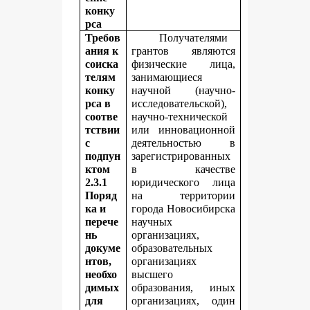
конку
рса
Требов
Получателями
ания к
грантов являются
соиска
физические лица,
телям
занимающиеся
конку
научной (научно-
рса в
исследовательской),
соотве
научно-технической
тствии
или инновационной
с
деятельностью в
подпун
зарегистрированных
ктом
в качестве
2.3.1
юридического лица
Поряд
на территории
ка и
города Новосибирска
перече
научных
нь
организациях,
докуме
образовательных
нтов,
организациях
необхо
высшего
димых
образования, иных
для
организациях, один