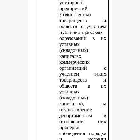
унитарных
предприятий,
хозяйственных
товариществ и
обществ с участием
публично-правовых
образований в их
уставных
(складочных)
капиталах,
коммерческих
организаций с
участием таких
товариществ и
обществ в их
уставных
(складочных)
капиталах), на
осуществление
департаментом в
отношении них
проверки
соблюдения порядка
и условий