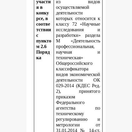
участи
из видов
я в
осуществляемой
конку
деятельности
рсе, в
которых относится к
соотве
классу 72 «Научные
тствии
исследования и
с
разработки» раздела
пункто
M «Деятельность
м 2.6
профессиональная,
Поряд
научная и
ка
техническая»
Общероссийского
классификатора
видов экономической
деятельности ОК
029-2014 (КДЕС Ред.
2), принятого
приказом
Федерального
агентства по
техническому
регулированию и
метрологии от
31.01.2014 № 14-ст,