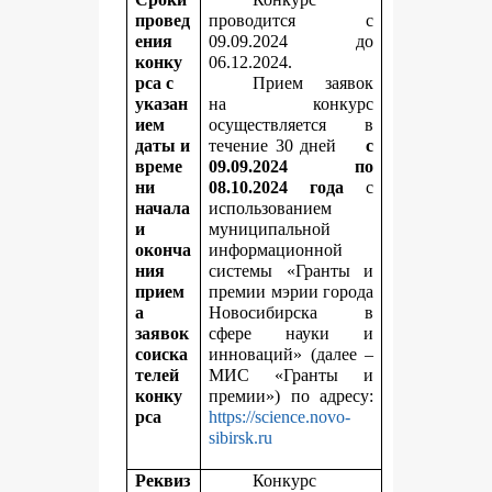
провед
проводится с
ения
09.09.2024 до
конку
06.12.2024.
рса с
Прием заявок
указан
на конкурс
ием
осуществляется в
даты и
течение 30 дней
с
време
09.09.2024 по
ни
08.10.2024 года
с
начала
использованием
и
муниципальной
оконча
информационной
ния
системы «Гранты и
прием
премии мэрии города
а
Новосибирска в
заявок
сфере науки и
соиска
инноваций» (далее –
телей
МИС «Гранты и
конку
премии») по адресу:
рса
https://science.novo-
sibirsk.ru
Реквиз
Конкурс