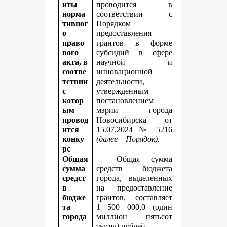
иты
проводится в
норма
соответствии с
тивног
Порядком
о
предоставления
право
грантов в форме
вого
субсидий в сфере
акта, в
научной и
соотве
инновационной
тствии
деятельности,
с
утвержденным
котор
постановлением
ым
мэрии города
провод
Новосибирска от
ится
15.07.2024 № 5216
конку
(далее – Порядок).
рс
Общая
Общая сумма
сумма
средств бюджета
средст
города, выделенных
в
на предоставление
бюдже
грантов, составляет
та
1 500 000,0 (один
города
миллион пятьсот
,
тысяч) рублей.