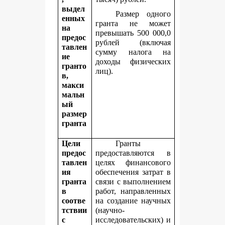
выдел
Размер одного
енных
гранта не может
на
превышать 500 000,0
предос
рублей (включая
тавлен
сумму налога на
ие
доходы физических
гранто
лиц).
в,
макси
мальн
ый
размер
гранта
Цели
Гранты
предос
предоставляются в
тавлен
целях финансового
ия
обеспечения затрат в
гранта
связи с выполнением
в
работ, направленных
соотве
на создание научных
тствии
(научно-
с
исследовательских) и