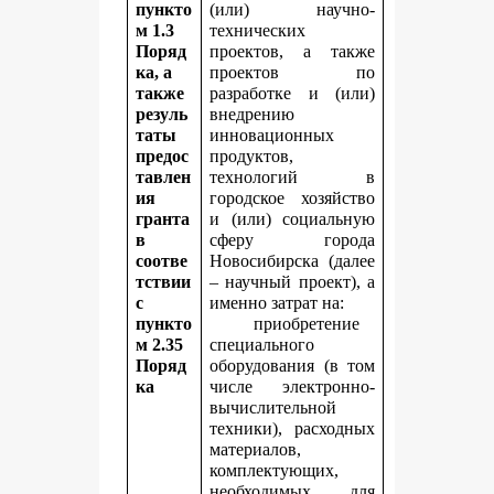
пункто
(или) научно-
м 1.3
технических
Поряд
проектов, а также
ка, а
проектов по
также
разработке и (или)
резуль
внедрению
таты
инновационных
предос
продуктов,
тавлен
технологий в
ия
городское хозяйство
гранта
и (или) социальную
в
сферу города
соотве
Новосибирска (далее
тствии
– научный проект), а
с
именно затрат на:
пункто
приобретение
м 2.35
специального
Поряд
оборудования (в том
ка
числе электронно-
вычислительной
техники), расходных
материалов,
комплектующих,
необходимых для