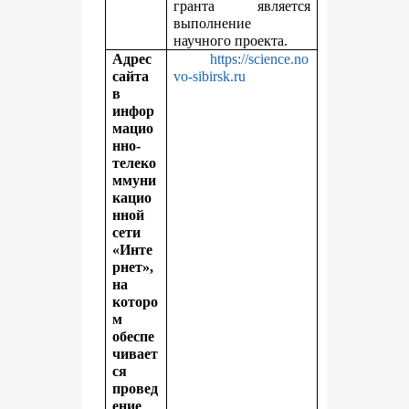
гранта является
выполнение
научного проекта.
Адрес
https://science.no
сайта
vo-sibirsk.ru
в
инфор
мацио
нно-
телеко
ммуни
кацио
нной
сети
«Инте
рнет»,
на
которо
м
обеспе
чивает
ся
провед
ение