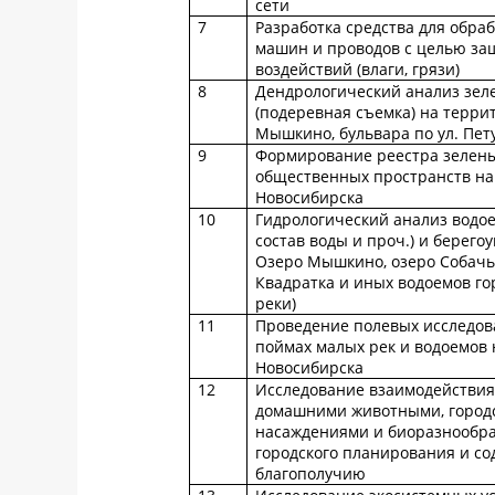
сети
7
Разработка средства для обра
машин и проводов с целью за
воздействий (влаги, грязи)
8
Дендрологический анализ зел
(подеревная съемка) на терри
Мышкино, бульвара по ул. Пет
9
Формирование реестра зелены
общественных пространств на
Новосибирска
10
Гидрологический анализ водо
состав воды и проч.) и берего
Озеро Мышкино, озеро Собачье
Квадратка и иных водоемов го
реки)
11
Проведение полевых исследов
поймах малых рек и водоемов 
Новосибирска
12
Исследование взаимодействия
домашними животными, город
насаждениями и биоразнообр
городского планирования и со
благополучию