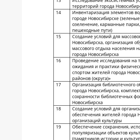
13
Исследование экосистемных у
территорий города Новосибир
14
Инвентаризация элементов вод
городе Новосибирске (зелены
озеленение, карманные парки,
пешеходные пути)
15
Создание условий для массово
Новосибирска, организация об
массового отдыха населения н
города Новосибирска
16
Проведение исследования на 
ожидания и практики физическ
спортом жителей города Новос
районов (округа)»
17
Организация библиотечного о
города Новосибирска, комплек
сохранности библиотечных фо
Новосибирска
18
Создание условий для организ
обеспечения жителей города 
организаций культуры
19
Обеспечение сохранения, исп
популяризации объектов куль
(памятников истории и культу