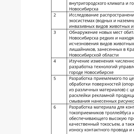
внутригородского климата и го
Новосибирска
2
Исследование распространен
экосистемах (водных и наземн
инвазивных видов животных и
3
Обнаружение новых мест обит
Новосибирска редких и находя
исчезновения видов животных,
лишайников, занесенных в Кр
Новосибирской области
4
Изучение изменения численно
разработка технологий управл
городе Новосибирске
5
Разработка приемлемого по це
обработки поверхностей (опор
из различных материалов) с 
расклейки рекламной продукци
смывания нанесенных рисунко
6
Разработка материала для кон
токоприемников троллейбуса и
обеспечивающего высокую проч
качественный токосъем, а та
износу контактного провода и