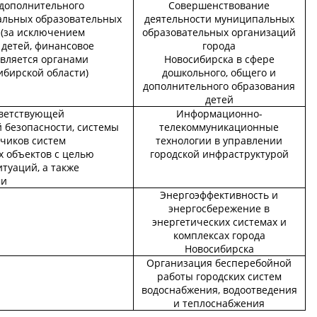
дополнительного
Совершенствование
альных образовательных
деятельности муниципальных
 (за исключением
образовательных организаций
 детей, финансовое
города
твляется органами
Новосибирска в сфере
ибирской области)
дошкольного, общего и
дополнительного образования
детей
тветствующей
Информационно-
безопасности, системы
телекоммуникационные
тчиков систем
технологии в управлении
 объектов с целью
городской инфраструктурой
туаций, а также
ми
Энергоэффективность и
энергосбережение в
энергетических системах и
комплексах города
Новосибирска
Организация бесперебойной
работы городских систем
водоснабжения, водоотведения
и теплоснабжения