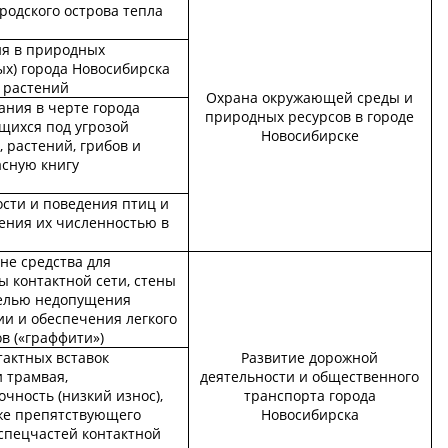
родского острова тепла
ия в природных
ых) города Новосибирска
 растений
Охрана окружающей среды и
ания в черте города
природных ресурсов в городе
щихся под угрозой
Новосибирске
 растений, грибов и
асную книгу
сти и поведения птиц и
ения их численностью в
не средства для
ы контактной сети, стены
целью недопущения
и и обеспечения легкого
в («граффити»)
тактных вставок
Развитие дорожной
 трамвая,
деятельности и общественного
ность (низкий износ),
транспорта города
кже препятствующего
Новосибирска
 спецчастей контактной