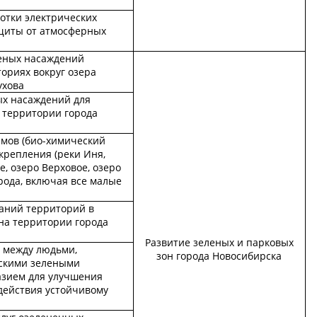
ботки электрических
щиты от атмосферных
еных насаждений
ториях вокруг озера
ухова
х насаждений для
 территории города
емов (био-химический
укрепления (реки Иня,
, озеро Верховое, озеро
рода, включая все малые
аний территорий в
на территории города
Развитие зеленых и парковых
 между людьми,
зон города Новосибирска
скими зелеными
азием для улучшения
действия устойчивому