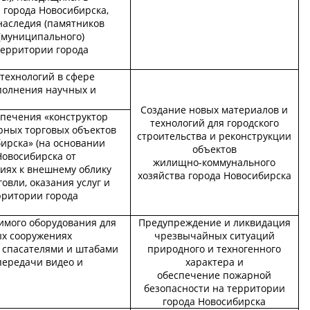
 города Новосибирска,
наследия (памятников
 (муниципального)
территории города
технологий в сфере
полнения научных и
Создание новых материалов и
спечения «конструктор
технологий для городского
ных торговых объектов
строительства и реконструкции
ирска» (на основании
объектов
Новосибирска от
жилищно-коммунального
ниях к внешнему облику
хозяйства города Новосибирска
овли, оказания услуг и
рритории города
имого оборудования для
Предупреждение и ликвидация
ых сооружениях
чрезвычайных ситуаций
 спасателями и штабами
природного и техногенного
передачи видео и
характера и
обеспечение пожарной
безопасности на территории
города Новосибирска