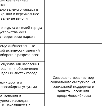
слуг озелененных
ска
но-зеленого каркаса в
е крыши и вертикальное
 зеленые вело- и
го отдыха жителей города
устройства мест
а территории парков
тему: «Общественные
ой активности, занятий
ибирска в разрезе всех
бслуживания населения
тования и обеспечения
ндов библиотек города
Совершенствование мер
социального обслуживания,
ации досуга и
социальной поддержки и
Новосибирска услугами
защиты населения
города Новосибирска
ользования и
турного наследия
ры), находящихся в