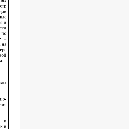
иях
стр
дов
ные
я и
сти
 по
е –
 на
ере
ной
а.
ммы
но-
ния
и в
к в