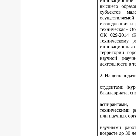
инновационной 
высшего образо
субъектов ма
осуществляемо
исследования и 
техническая» Об
ОК 029-2014 (К
техническому р
инновационная о
территории гор
научной (научн
деятельности в 
2. На день подач
студентами (ку
бакалавриата, сп
аспирантами,
техническими р
или научных орга
научными работ
возрасте до 30 