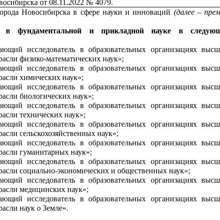
восибирска от 08.11.2022 № 4079.
орода Новосибирска в сфере науки и инноваций
(далее – пре
я в фундаментальной и прикладной науке
в следую
ющий исследователь в образовательных организациях высш
трасли физико-математических наук»;
ющий исследователь в образовательных организациях высш
трасли химических наук»;
ющий исследователь в образовательных организациях высш
расли биологических наук»;
ющий исследователь в образовательных организациях высш
расли технических наук»;
ющий исследователь в образовательных организациях высш
расли сельскохозяйственных наук»;
ющий исследователь в образовательных организациях высш
трасли гуманитарных наук»;
ющий исследователь в образовательных организациях высш
трасли социально-экономических и общественных наук»;
ющий исследователь в образовательных организациях высш
трасли медицинских наук»;
ющий исследователь в образовательных организациях высш
расли наук о Земле».