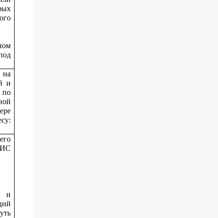
рых
ого
ном
под
 на
й и
 по
ной
ере
су:
его
МИС
х и
ций
уть