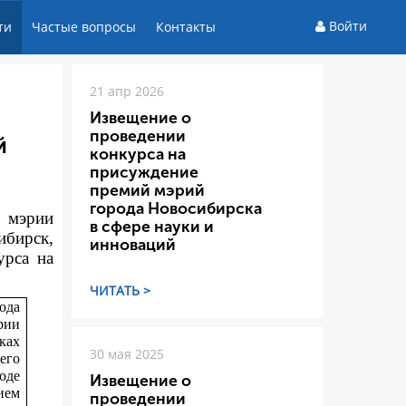
Войти
ти
Частые вопросы
Контакты
21 апр 2026
Извещение о
проведении
й
конкурса на
присуждение
премий мэрий
города Новосибирска
а мэрии
в сфере науки и
ибирск,
инноваций
ур
са на
ЧИТАТЬ >
ода
рии
ках
30 мая 2025
его
оде
Извещение о
ием
проведении