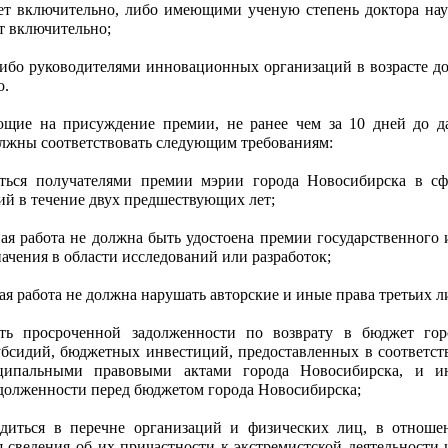
лет включительно, либо имеющими ученую степень доктора нау
ет включительно;
ибо руководителями инновационных организаций в возрасте до
о.
ющие на присуждение премии, не ранее чем за 10 дней до д
олжны соответствовать следующим требованиям:
ться получателями премии мэрии города Новосибирска в сф
ий в течение двух предшествующих лет;
ная работа не должна быть удостоена премии государственного 
ачения в области исследований или разработок;
ая работа не должна нарушать авторские и иные права третьих л
ь просроченной задолженности по возврату в бюджет гор
бсидий, бюджетных инвестиций, предоставленных в соответст
ипальными правовыми актами города Новосибирска, и и
долженности перед бюджетом города Новосибирска;
диться в перечне организаций и физических лиц, в отноше
 сведения об их причастности к экстремистской деятельности 