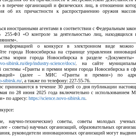
о в перечне организаций и физических лиц, в отношении кото
ия об их причастности к распространению оружия массов
ься иностранными агентами в соответствии с Федеральным зако
№ 255-ФЗ «О контроле за деятельностью лиц, находящихся 
иянием».
с информацией о конкурсе в электронном виде можно
йте города Новосибирска на странице управления инноваци
ьства мэрии города Новосибирска в разделе «Документы»
,
ovo-sibirsk.ru/dep/industry-science/docs/
на сайте муниципаль
 системы «Гранты и премии мэрии города Новосибирска в сф
ваций» (далее – МИС «Гранты и премии») по адре
o-sibirsk.ru/
, а также по телефону: 227-55-76.
рс принимаются в течение 30 дней со дня публикации настоящ
 мая по 28 июня 2025 года включительно с использованием 
и» по адресу:
https://science.novo-sibirsk.ru
.
нкурсе:
ые, научно-технические) советы, советы молодых учены
алее - советы) научных организаций, образовательных организа
ания, руководители инновационных организаций могут выдвин