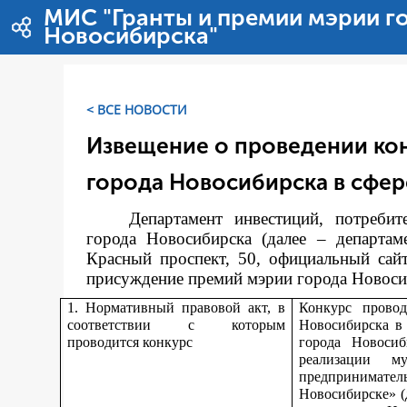
Перейти к содержимому
МИС "Гранты и премии мэрии г
Новосибирска"
< ВСЕ НОВОСТИ
Извещение о проведении ко
города Новосибирска в сфер
Департамент инвестиций, потреби
города Новосибирска (далее – департам
Красный проспект, 50, официальный сай
присуждение премий мэрии города Новосиби
1. Нормативный правовой акт, в
Конкурс прово
соответствии с которым
Новосибирска в
проводится конкурс
города Новоси
реализации м
предпринимате
Новосибирске» (