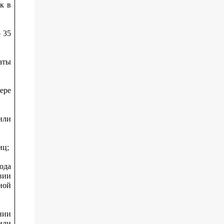
к в
 35
аты
ере
или
иц;
ода
вии
ной
нии
или