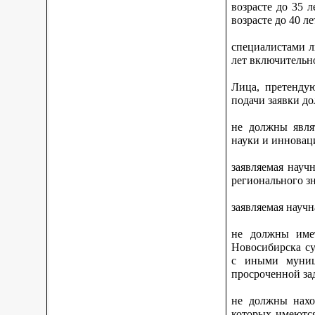
возрасте до 35 
возрасте до 40 л
специалистами л
лет включительн
Лица, претенду
подачи заявки д
не должны явля
науки и инновац
заявляемая науч
регионального зн
заявляемая научн
не должны имет
Новосибирска су
с иными муниц
просроченной за
не должны нахо
которых имеются