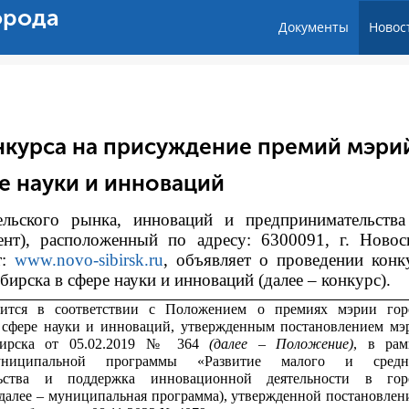
орода
Документы
Новос
нкурса на присуждение премий мэри
е науки и инноваций
тельского рынка, инноваций и предпринимательств
ент), расположенный по адресу: 6300091, г. Новос
т:
www.novo-sibirsk.ru
, объявляет о проведении конк
рска в сфере науки и инноваций (далее – конкурс).
дится в соответствии с
Положением о премиях мэрии гор
 сфере науки и инноваций, утвержденным постановлением мэ
бирска от 05.02.2019 № 364
(далее – Положение)
, в рам
униципальной программы «Развитие малого и средн
льства и поддержка инновационной деятельности в гор
далее – муниципальная программа), утвержденной постановлен