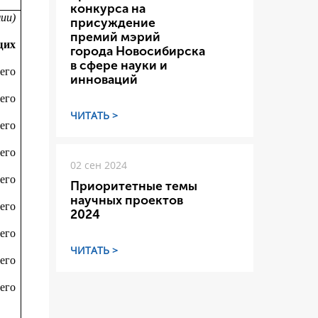
конкурса на
мии)
присуждение
премий мэрий
щих
города Новосибирска
в сфере науки и
его
инноваций
его
ЧИТАТЬ >
его
его
02 сен 2024
его
Приоритетные темы
научных проектов
его
2024
его
ЧИТАТЬ >
его
его