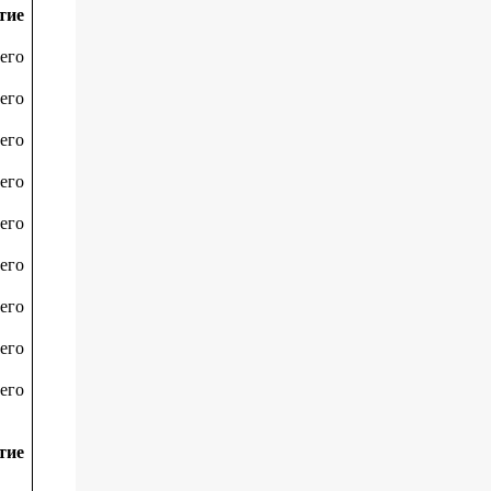
тие
его
его
его
его
его
его
его
его
его
тие