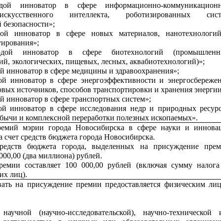
дой инноватор в сфере информационно-коммуникацион
искусственного интеллекта, роботизированных сист
 безопасности»;
ой инноватор в сфере новых материалов, нанотехнологи
уирования»;
дой инноватор в сфере биотехнологий (промышленн
ий, экологических, пищевых, лесных, аквабиотехнологий)»;
 инноватор в сфере медицины и здравоохранения»;
й инноватор в сфере энергоэффективности и энергосбережен
вых источников, способов транспортировки и хранения энергии
 инноватор в сфере транспортных систем»;
й инноватор в сфере исследования недр и природных ресурс
бычи и комплексной переработки полезных ископаемых».
емий мэрии города Новосибирска в сфере науки и иннова
а счет средств бюджета города Новосибирска.
редств бюджета города, выделенных на присуждение прем
 000,00 (два миллиона) рублей.
ремии составляет 100 000,00 рублей (включая сумму налога
их лиц).
вать на присуждение премии предоставляется физическим лиц
научной (научно-исследовательской), научно-технической 