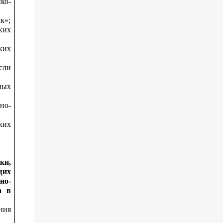
ко-
к»;
ких
ких
сли
ных
но-
ких
ки,
щих
но-
а в
ния