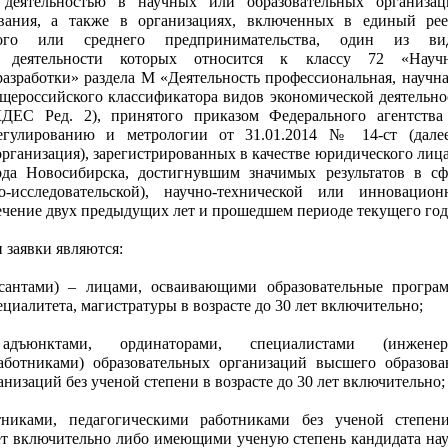
деятельностью в научных или образовательных организац
вания, а также в организациях, включенных в единый рее
лого или среднего предпринимательства, один из ви
й деятельности которых относится к классу 72 «Науч
разработки» раздела М «Деятельность профессиональная, научна
щероссийского классификатора видов экономической деятельно
ДЕС Ред. 2), принятого приказом Федерального агентства
егулированию и метрологии от 31.01.2014 № 14-ст (дале
рганизация), зарегистрированных в качестве юридического лица
ода Новосибирска, достигнувшим значимых результатов в сф
о-исследовательской), научно-технической или инновацион
течение двух предыдущих лет и прошедшем периоде текущего год
и заявки являются:
рсантами) – лицами, осваивающими образовательные програ
ециалитета, магистратуры в возрасте до 30 лет включительно;
 адъюнктами, ординаторами, специалистами (инженер
аботниками) образовательных организаций высшего образова
низаций без ученой степени в возрасте до 30 лет включительно;
никами, педагогическими работниками без ученой степен
лет включительно либо имеющими ученую степень кандидата нау