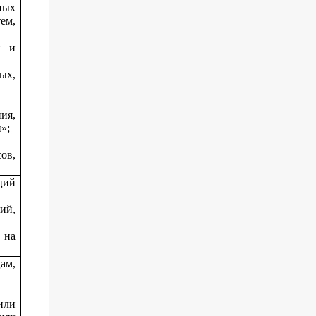
ных
ем,
й и
ых,
ия,
»;
ов,
ций
ий,
 на
ам,
или