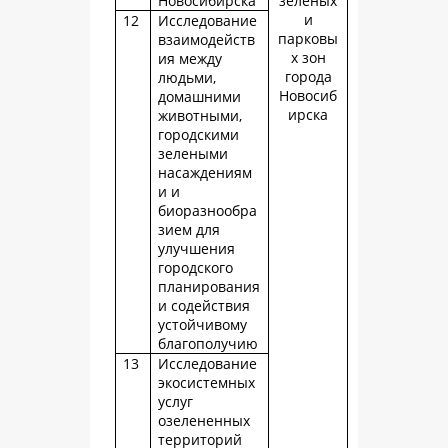
Новосибирска
зеленых
и
12
Исследование
парковы
взаимодейств
х зон
ия между
города
людьми,
Новосиб
домашними
ирска
животными,
городскими
зелеными
насаждениям
и и
биоразнообра
зием для
улучшения
городского
планирования
и содействия
устойчивому
благополучию
13
Исследование
экосистемных
услуг
озелененных
территорий