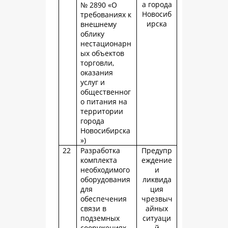
а города
№ 2890 «О
Новосиб
требованиях к
ирска
внешнему
облику
нестационарн
ых объектов
торговли,
оказания
услуг и
общественног
о питания на
территории
города
Новосибирска
»)
22
Разработка
Предупр
комплекта
еждение
необходимого
и
оборудования
ликвида
для
ция
обеспечения
чрезвыч
связи в
айных
подземных
ситуаци
сооружениях
й