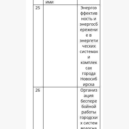
ими
25
Энергоэ
ффектив
ность и
энергосб
ережени
е в
энергети
ческих
системах
и
комплек
сах
города
Новосиб
ирска
26
Организ
ация
беспере
бойной
работы
городски
х систем
водосна