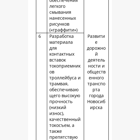
обеспечения
легкого
смывания
нанесенных
рисунков
(«граффити»)
6
Разработка
Развити
материала
е
для
дорожно
контактных
й
вставок
деятель
токоприемник
ности и
ов
обществ
троллейбуса и
енного
трамвая,
транспо
обеспечиваю
рта
щего высокую
города
прочность
Новосиб
(низкий
ирска
износ),
качественный
токосъем, а
также
препятствую