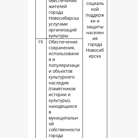
обеспечения
социаль
жителей
ной
города
поддерж
Новосибирска
ки и
услугами
защиты
организаций
населен
культуры
ия
19
Обеспечение
города
сохранения,
Новосиб
использовани
ирска
я и
популяризаци
и объектов
культурного
наследия
(памятников
истории и
культуры),
находящихся
в
муниципальн
ой
собственности
города