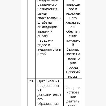
различного
природн
назначения
ого и
между
техноген
спасателями и
ного
штабами
характер
ликвидации
а и
аварии и
обеспеч
онлайн
ение
передачи
пожарно
видео и
й
аудиопотока в
безопас
штаб
ности на
террито
рии
города
Новосиб
ирска
23
Организация
предоставлен
Соверше
ия
нствова
дополнительн
ние
ого
деятель
образования
ности