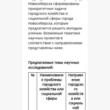
Новосибирска сформированы
приоритетные задачи
городского хозяйства и
социальной сферы города
Новосибирска, которые
предлагается решить молодым
ученым. Возможные тематики
научных проектов в
соответствии с направлениями
представлены ниже.
Предлагаемые темы научных
исследований:
№
Наименовани
Направл
е проблемы
ение
городского
городско
хозяйства или
го
социальной
хозяйств
сферы
а или
социаль
ной