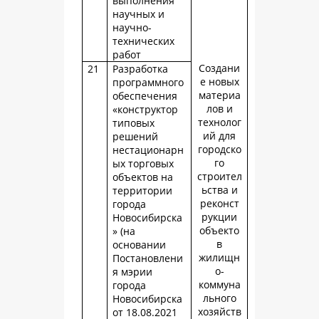
выполнения
научных и
научно-
технических
работ
Создани
21
Разработка
е новых
программного
материа
обеспечения
лов и
«конструктор
технолог
типовых
ий для
решений
городско
нестационарн
го
ых торговых
строител
объектов на
ьства и
территории
реконст
города
рукции
Новосибирска
объекто
» (на
в
основании
жилищн
Постановлени
о-
я мэрии
коммуна
города
льного
Новосибирска
хозяйств
от 18.08.2021