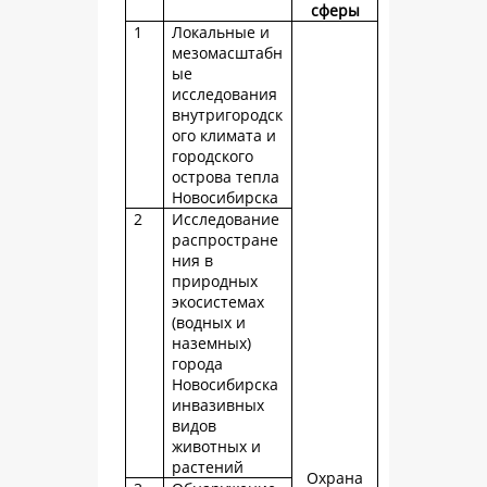
сферы
1
Локальные и
мезомасштабн
ые
исследования
внутригородск
ого климата и
городского
острова тепла
Новосибирска
2
Исследование
распростране
ния в
природных
экосистемах
(водных и
наземных)
города
Новосибирска
инвазивных
видов
животных и
растений
Охрана