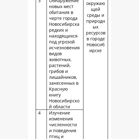
3
Обнаружение
окружаю
новых мест
щей
обитания в
среды и
черте города
природн
Новосибирска
ых
редких и
ресурсов
находящихся
в городе
под угрозой
Новосиб
исчезновения
ирске
видов
животных,
растений,
грибов и
лишайников,
занесенных в
Красную
книгу
Новосибирско
й области
4
Изучение
изменения
численности
и поведения
птиц и