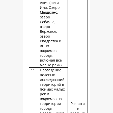
ения (реки
Иня, Озеро
Мышкино,
озеро
Собачье,
озеро
Верховое,
озеро
Квадратка и
иных
водоемов
города,
включая все
малые реки)
11
Проведение
полевых
исследований
территорий в
поймах малых
рек и
водоемов на
территории
Развити
города
е