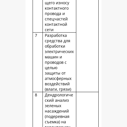
щего износу
контактного
провода и
спецчастей
контактной
сети
7
Разработка
средства для
обработки
электрических
машин и
проводов с
целью
защиты от
атмосферных
воздействий
(влаги, грязи)
8
Дендрологиче
ский анализ
зеленых
насаждений
(подеревная
съемка) на