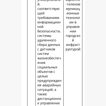
й,
-телеком
соответствую
муникац
щей
ионные
требованиям
технолог
информацион
ии в
ной
управле
безопасности,
нии
системы
городско
удаленного
й
сбора данных
инфраст
с датчиков
руктурой
систем
жизнеобеспеч
ения
социальных
объектов с
целью
предупрежден
ия аварийных
ситуаций, а
также
дистанционно
е управление