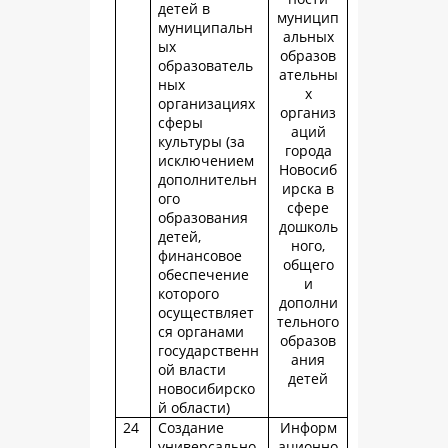
детей в
муницип
муниципальн
альных
ых
образов
образователь
ательны
ных
х
организациях
организ
сферы
аций
культуры (за
города
исключением
Новосиб
дополнительн
ирска в
ого
сфере
образования
дошколь
детей,
ного,
финансовое
общего
обеспечение
и
которого
дополни
осуществляет
тельного
ся органами
образов
государственн
ания
ой власти
детей
новосибирско
й области)
24
Создание
Информ
универсально
ационно