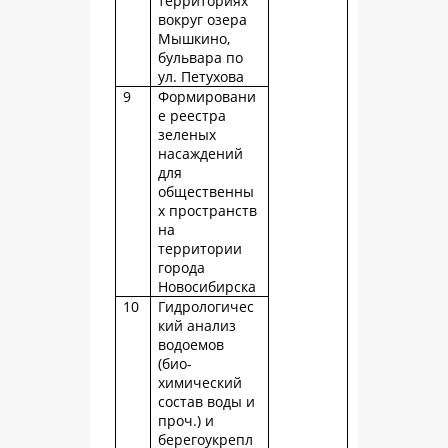
территориях
вокруг озера
Мышкино,
бульвара по
ул. Петухова
9
Формировани
е реестра
зеленых
насаждений
для
общественны
х пространств
на
территории
города
Новосибирска
10
Гидрологичес
кий анализ
водоемов
(био-
химический
состав воды и
проч.) и
берегоукрепл