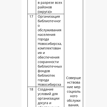
в разрезе всех
районов
(округа)»
17
Организация
библиотечног
о
обслуживания
населения
города
Новосибирска,
комплектован
ия и
обеспечения
сохранности
библиотечных
фондов
библиотек
Соверше
города
нствова
Новосибирска
ние мер
18
Создание
социаль
условий для
ного
организации
обслужи
досуга и
вания,