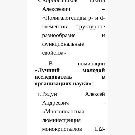
Коробейников Никита
Алексеевич –
«Полигалогениды p- и d-
элементов: структурное
разнообразие и
функциональные
свойства»
В номинации
«
Лучший молодой
исследователь в
организациях науки
»:
Рядун Алексей
Андреевич –
«Многополосная
люминесценция
монокристаллов Li2-