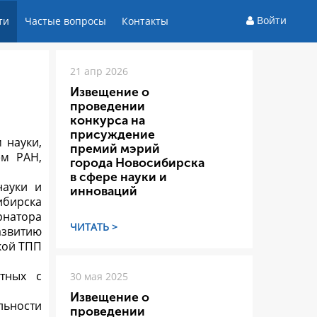
Войти
ти
Частые вопросы
Контакты
21 апр 2026
Извещение о
проведении
конкурса на
присуждение
 науки,
премий мэрий
ем РАН,
города Новосибирска
в сфере науки и
науки и
инноваций
ибирска
натора
ЧИТАТЬ >
азвитию
кой ТПП
тных с
30 мая 2025
Извещение о
льности
проведении