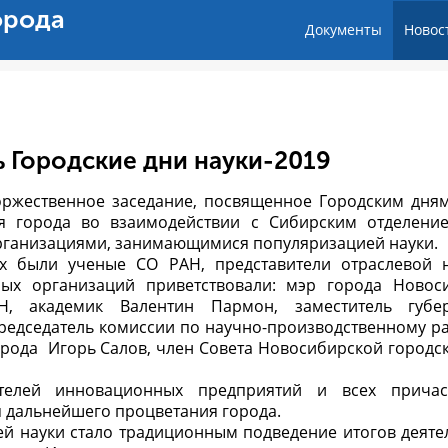
орода
Документы
Новос
 Городские дни науки-2019
оржественное заседание, посвященное Городским дням
я города во взаимодействии с Сибирским отделени
рганизациями, занимающимися популяризацией науки.
ых были ученые СО РАН, представители отраслевой 
ых организаций приветствовали: мэр города Новос
Н, академик Валентин Пармон, заместитель губер
редседатель комиссии по научно-производственному р
орода Игорь Салов, член Совета Новосибирской городс
ителей инновационных предприятий и всех причас
я дальнейшего процветания города.
ей науки стало традиционным подведение итогов деяте