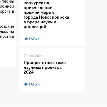
дипломы
конкурса на
ционной
присуждение
ирска в
премий мэрий
города Новосибирска
в сфере науки и
ородские
инноваций
лько на
ности в
ЧИТАТЬ >
02 сен 2024
Приоритетные темы
научных проектов
2024
ЧИТАТЬ >