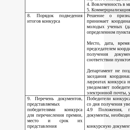
4. Вовлеченность в м
5. Коммерциализация
8. Порядок подведения
Решение о призна
итогов конкурса
принимает координа
молодых ученых (да
определенном пункта
Место, дата, время
председателем коорд
получения докуме
соответствии пункто
Департамент не поз
заседания координ
лауреатах конкурса 
уведомляет победите
электронной почты, у
9. Перечень документов,
Победители конкурса
представляемых
со дня получения ув
победителями конкурса
4.9 Положения, п
для перечисления премии,
документы, необходи
место и срок их
представления
конкурсную документ