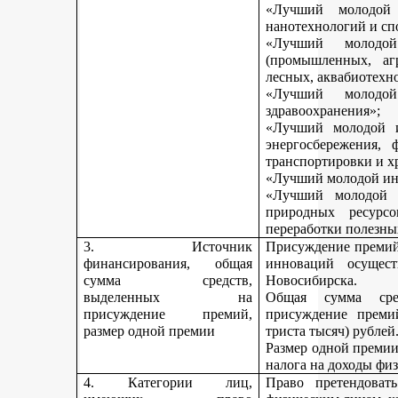
«Лучший молодой 
нанотехнологий и сп
«Лучший молодо
(промышленных, агр
лесных, аквабиотехн
«Лучший молод
здравоохранения»;
«Лучший молодой и
энергосбережения, 
транспортировки и х
«Лучший молодой инн
«Лучший молодой 
природных ресурс
переработки полезны
3. Источник
Присуждение премий 
финансирования, общая
инноваций осущест
сумма средств,
Новосибирска.
выделенных на
Общая сумма сре
присуждение премий,
присуждение премий
размер одной премии
триста тысяч) рублей
Размер одной премии
налога на доходы физ
4. Категории лиц,
Право претендоват