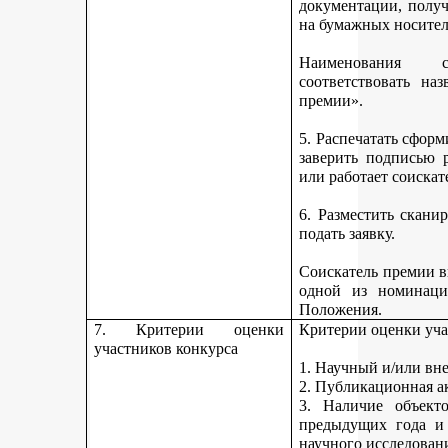
документации, получ
на бумажных носител
Наименования 
соответствовать н
премии».
5. Распечатать сфор
заверить подписью р
или работает соискат
6. Разместить скан
подать заявку.
Соискатель премии вп
одной из номинаци
Положения.
7. Критерии оценки
Критерии оценки уча
участников конкурса
1. Научный и/или вн
2. Публикационная а
3. Наличие объекто
предыдущих года и
научного исследован