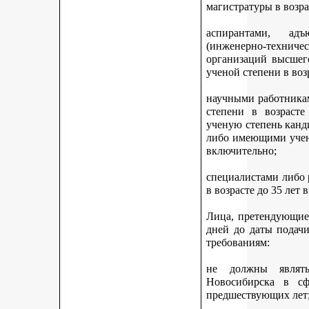
магистратуры в возра
аспирантами, адъ
(инженерно-техни
организаций высшег
ученой степени в воз
научными работникам
степени в возраст
ученую степень канди
либо имеющими учену
включительно;
специалистами либо
в возрасте до 35 лет
Лица, претендующие 
дней до даты подач
требованиям:
не должны являть
Новосибирска в с
предшествующих лет