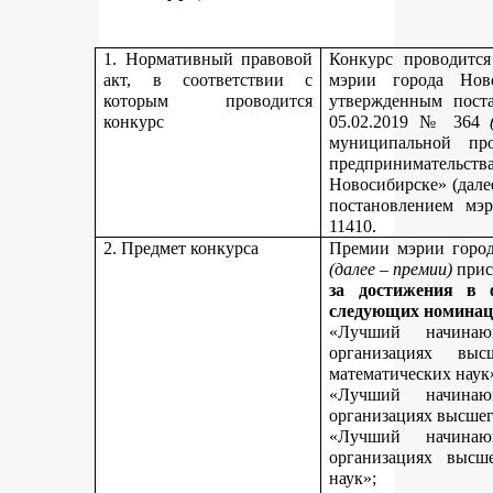
1. Нормативный правовой
Конкурс проводитс
акт, в соответствии с
мэрии города Нов
которым проводится
утвержденным пост
конкурс
05.02.2019 № 364
муниципальной пр
предпринимательст
Новосибирске» (дале
постановлением мэ
11410.
2. Предмет конкурса
Премии мэрии город
(далее – премии)
прис
за достижения в 
следующих номинац
«Лучший начинаю
организациях вы
математических наук
«Лучший начинаю
организациях высшег
«Лучший начинаю
организациях высш
наук»;