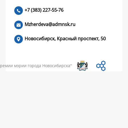
+7 (383) 227-55-76
ЧИТАТЬ >
Mzherdeva@admnsk.ru
Новосибирск, Красный проспект, 50
КУМЕНТЫ
НОВОСТИ
ЧАСТЫЕ ВОПРОСЫ
КОНТАКТЫ
премии мэрии города Новосибирска"