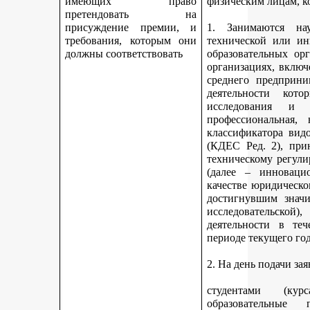
имеющих право
физическим лицам, к
претендовать на
присуждение премии, и
1. Занимаются науч
требования, которым они
технической или ин
должны соответствовать
образовательных ор
организациях, включ
среднего предприни
деятельности кот
исследования и 
профессиональная,
классификатора вид
(КДЕС Ред. 2), при
техническому регули
(далее – инновацио
качестве юридическо
достигнувшим значи
исследовательской
деятельности в те
периоде текущего год
2. На день подачи за
студентами (ку
образовательные 