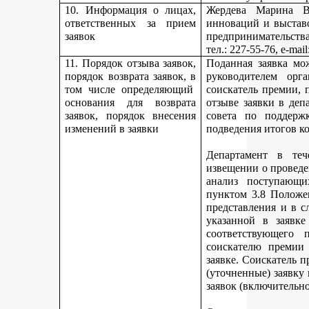
10. Информация о лицах,
Жердева Марина Ва
ответственных за прием
инноваций и выстав
заявок
предпринимательства
тел
.: 227-55-76, e-ma
11. Порядок отзыва заявок,
Поданная заявка мо
порядок возврата заявок, в
руководителем орг
том числе определяющий
соискатель премии, 
основания для возврата
отзыве заявки в деп
заявок, порядок внесения
совета по поддерж
изменений в заявки
подведения итогов к
Департамент в теч
извещении о проведе
анализ поступающи
пунктом 3.8 Положе
представления и в с
указанной в заявке
соответствующего 
соискателю премии 
заявке. Соискатель 
(уточненные) заявку
заявок (включительно