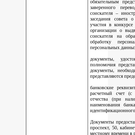
обязательным предс
заверенного перев
соискателя – иност
заседания совета 
участия в конкурсе
организации о выдв
соискателя на обр
обработку персон
персональных данных
документы, удост
полномочия предста
документы, необход
представляются пред
банковские реквизи
расчетный счет (с
отчества (при нали
наименования банка
идентификационного 
Документы предостав
проспект, 50, кабине
местному времени в 