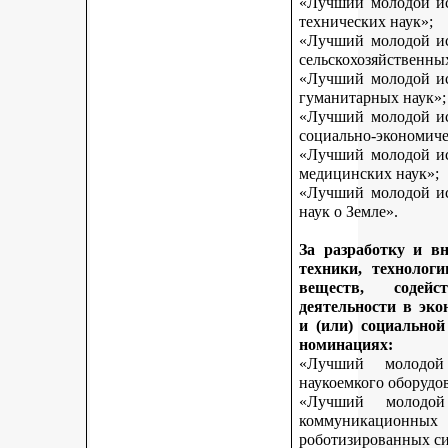
«Лучший молодой исс
технических наук»;
«Лучший молодой исс
сельскохозяйственны
«Лучший молодой исс
гуманитарных наук»;
«Лучший молодой исс
социально-экономиче
«Лучший молодой исс
медицинских наук»;
«Лучший молодой исс
наук о Земле».
За разработку и в
техники, технологи
веществ, содей
деятельности в эк
и (или) социально
номинациях:
«Лучший молодой
наукоемкого оборудо
«Лучший молодой
коммуникационных 
роботизированных си