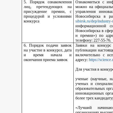
5. Порядок ознакомления
Ознакомиться с ин
лиц, претендующих на
можно на официальн
присуждение премии, с
управления иннова
процедурой и условиями
Новосибирска в р
конкурса
sibirsk.ru/dep/industry-
информационной с
Новосибирска в сфер
и премии») по адр
телефону: 227-55-76.
6. Порядок подачи заявок
Заявки на конкурс
на участие в конкурсе, дата
публикации настояще
и время начала и
включительно с ис
окончания приема заявок
адресу:
https://science
Для участия в конкур
ученые (научные, н
ученых и специалис
образовательных орг
инновационных орга
более трех кандидату
«Лучший начинаю
организациях высшег