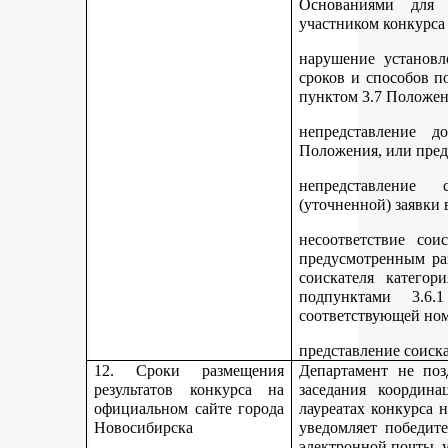
Основаниями для 
участником конкурса
нарушение установл
сроков и способов п
пунктом 3.7 Положен
непредставление д
Положения, или пред
непредставление 
(уточненной) заявки 
несоответствие сои
предусмотренным раз
соискателя категор
подпунктами 3.6.1
соответствующей но
представление соиск
12. Сроки размещения
Департамент не поз
результатов конкурса на
заседания координ
официальном сайте города
лауреатах конкурса 
Новосибирска
уведомляет победите
электронной почты, у