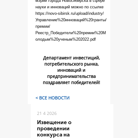
мэрии города Новосибирска в сфере
науки и инноваций можно по ссылке
https://novo-sibirsk.ru/upload/industry/
Управление%20инноваций%20гранты/
премии/
Реестр_Победители%20премии%20М
олодым%20ученым%202022.pdf
Департамент инвестиций,
потребительского рынка,
инноваций и
предпринимательства
поздравляет победителей!
< ВСЕ НОВОСТИ
21 4 2026
Извещение о
проведении
конкурса на