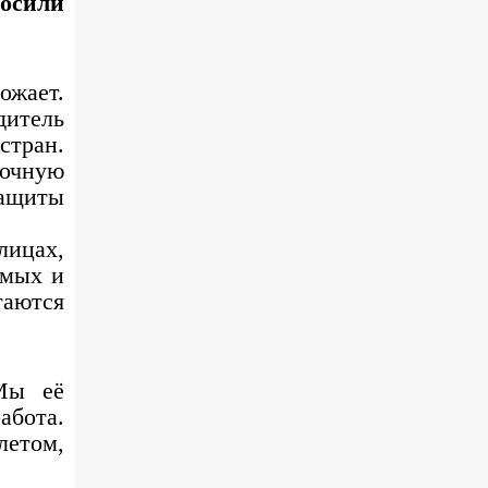
осили
жает.
дитель
стран.
точную
защиты
лицах,
омых и
таются
 Мы её
абота.
летом,