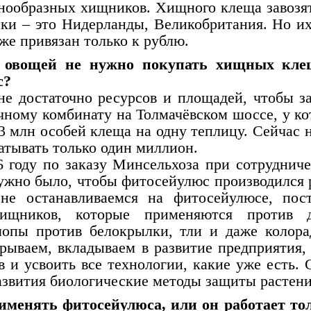
знообразных хищников. Хищного клеща завозят
ки – это Нидерланды, Великобритания. Но и
 же привязан только к рублю.
м овощей не нужно покупать хищных кле
с?
не достаточно ресурсов и площадей, чтобы з
чному комбинату на Толмачёвском шоссе, у ко
 млн особей клеща на одну теплицу. Сейчас н
тывать только один миллион.
 году по заказу Минсельхоза при сотрудниче
ужно было, чтобы фитосейулюс производился 
не останавливаемся на фитосейулюсе, пос
ищников, которые применяются против д
опы против белокрылки, тли и даже колора
рываем, вкладываем в развитие предприятия,
 и усвоить все технологии, какие уже есть. 
развития биологические методы защиты растени
именять фитосейулюса, или он работает то