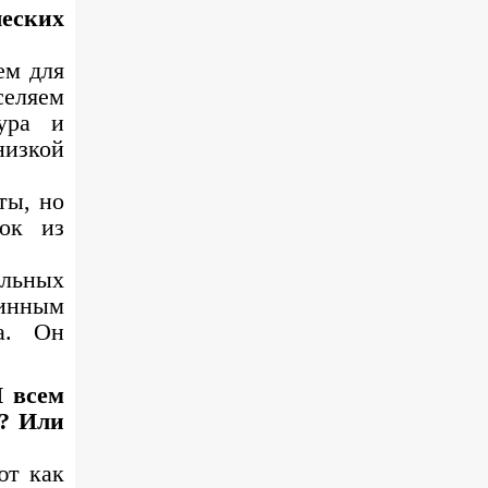
ческих
ем для
селяем
тура и
низкой
ты, но
сок из
ельных
тинным
а. Он
И всем
в? Или
ют как