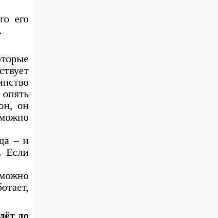
го его
.
оторые
ствует
инство
 опять
он, он
 можно
ща – и
. Если
 можно
отает,
дёт до