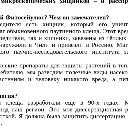
 микроскопических хищников – и расспр
кой Фитосейулюс? Чем он замечателен?
дителя есть хищник, который его уничто
аг обыкновенного паутинного клеща. Этот вре
редители, так и хищники, завезены из тёплых 
наружили в Чили и привезли в Россию. Ма
ого научно-исследовательского института 
еские препараты для защиты растений в теп
ребителю, мы разводим полезные виды насек
стениям и человеку никакого вреда, а пи
логия?
го клеща разработали ещё в 90-х годах.
под наш регион. Это моя диссертационная р
боткой. Я должна была защитить диссертацию 
.