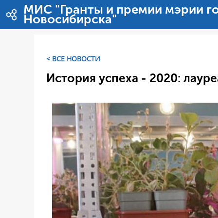
内容へスキップ
МИС "Гранты и премии мэрии г
Новосибирска"
< ВСЕ НОВОСТИ
История успеха - 2020: лаур