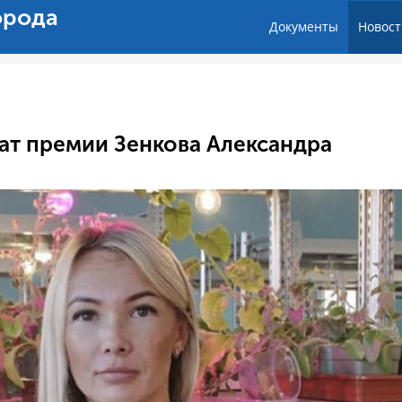
орода
Документы
Новост
еат премии Зенкова Александра