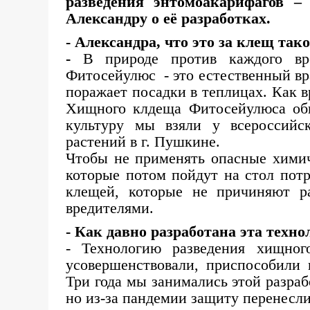
разведения энтомоакарифагов –
Александру о её разработках.
- Александра, что это за клещ та
-
В природе против каждого вре
Фитосейулюс - это естественный вр
поражает посадки в теплицах. Как в
Хищного клдеща Фитосейулюса об
культуру мы взяли у всероссийск
растений в г. Пушкине.
Чтобы не применять опасные химич
которые потом пойдут на стол пот
клещей, которые не причиняют ра
вредителями.
- Как давно разработана эта техно
- Технологию разведения хищно
усовершенствовали, приспособили 
Три года мы занимались этой разра
но из-за пандемии защиту перенесли