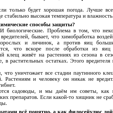
сли только будет хорошая погода. Лучше все
де стабильно высокая температура и влажность
химические способы защиты?
 И биологические. Проблема в том, что нек
вредителей, бывает, что химобработка воздей
взрослых и личинок, а против яиц больш
ется, что вскоре после обработки из яиц
й клещ живёт на растениях из сезона в сез
е, в растительных остатках. Этого вредителя
 что уничтожает все стадии паутинного кле
. Растениям и человеку он никак не вредит
гибнет.
ются садоводы, и мы даём им советы, как
ких препаратов. Если какой-то хищник не сраб
ды.
тами всё понятно, а как филосейулюс дой