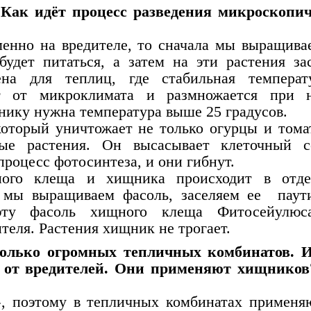
 Как идёт процесс разведения микроскопи
менно на вредителе, то сначала мы выращива
удет питаться, а затем на эти растения за
ена для теплиц, где стабильная темпера
ит от микроклимата и размножается при 
нику нужна температура выше 25 градусов.
который уничтожает не только огурцы и тома
ные растения. Он высасывает клеточный 
процесс фотосинтеза, и они гибнут.
нного клеща и хищника происходит в отд
а мы выращиваем фасоль, заселяем ее пау
эту фасоль хищного клеща Фитосейулюс
теля. Растения хищник не трогает.
колько огромных тепличных комбинатов. 
ва от вредителей. Они применяют хищнико
?
», поэтому в тепличных комбинатах применя