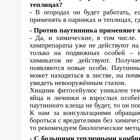
теплицах?
- В огородах он будет работать, е
применять в парниках и теплицах, г
- Против паутинника применяют 
-
Да, и химические, в том числе.
химпрепараты уже не действуют на 
только на подвижных особей – 
химикатов не действуют. Получа
появляются новые особи. Паутинны
может находиться в листве, на почв
увидеть невооружённым глазом.
Хищник фитосейулюс уникален тем,
яйца и личинки и взрослых особей
паутинного клеща не будет, то он по
К нам за консультациями обраща
бороться с вредителями без химичес
то рекомендуем биологические мето
- С большими тепличными комбина