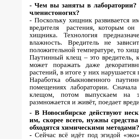
- Чем вы заняты в лаборатории?
членистоногих?
- Поскольку хищник развивается и
вредителя растения, которым он б
хищника. Технология предназнач
влажность. Вредитель не завис
положительной температуре, то хищ
Паутинный клещ – это вредитель, 
может поражать даже декоратив
растений, в итоге у них нарушается 
Наработка обыкновенного паути
помещениях лаборатории. Сначал
клещом, потом выпускаем на 
размножается и живёт, поедает вреди
- В Новосибирске действуют нес
им, скорее всего, нужны средст
обходятся химическими методами
-
Сейчас всё идёт под эгидой «эко