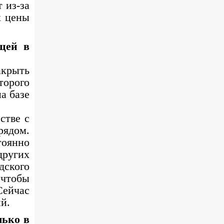
 из-за
х цены
щей в
акрыть
торого
а базе
стве с
рядом.
тоянно
ругих
дского
 чтобы
Сейчас
й.
лько в