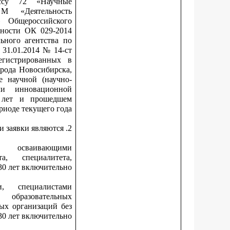
ассу 72 «Научные
М «Деятельность
» Общероссийского
ьности ОК 029-2014
ьного агентства по
 31.01.2014 № 14-ст
егистрированных в
орода Новосибирска,
е научной (научно-
или инновационной
х лет и прошедшем
риоде текущего года.
2. На день подачи заявки являются:
, осваивающими
а, специалитета,
30 лет включительно;
и, специалистами
 образовательных
ых организаций без
30 лет включительно;