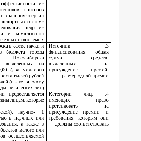
оэффективности и
очников, способов
и хранения энергии»;
«Лучший молодой инноватор в сфере транспортных систем»;
ледования недр и
чи и комплексной
лезных ископаемых».
ка в сфере науки и
3. Источник
тв бюджета города
финансирования, общая
Новосибирска.
сумма средств,
, выделенных на
выделенных на
,00 (два миллиона
присуждение премий,
триста тысяч) рублей.
размер одной премии
блей (включая сумму
оды физических лиц).
и предоставляется
4. Категории лиц,
ким лицам, которые:
имеющих право
претендовать на
ьской), научно-
присуждение премии, и
тью в научных или
требования, которым они
зования, а также в
должны соответствовать
убъектов малого или
дов осуществляемой