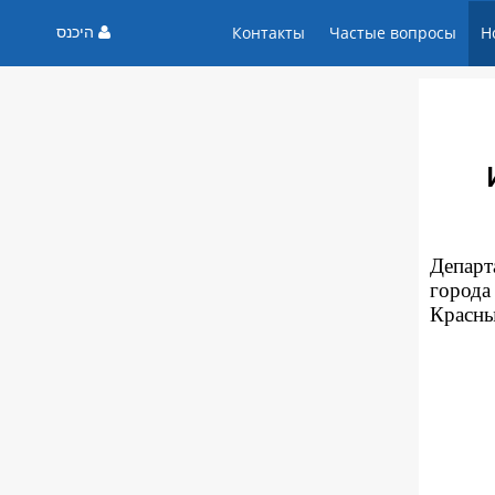
היכנס
Контакты
Частые вопросы
Н
Департ
города
Красны