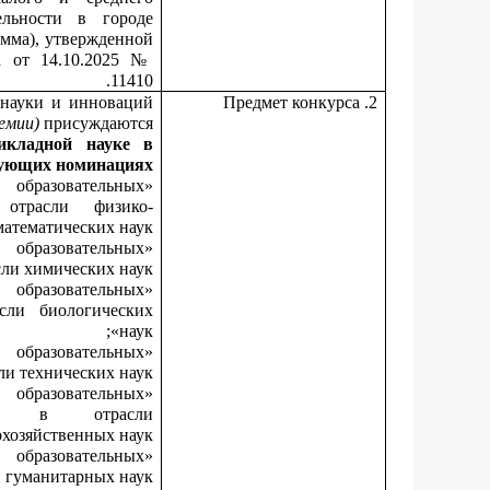
ельности в городе
амма), утвержденной
а от 14.10.2025 №
11410.
 науки и инноваций
2. Предмет конкурса
ремии)
присуждаются:
рикладной науке
в
ующих номинациях:
образовательных
отрасли физико-
математических наук»;
образовательных
ли химических наук»;
образовательных
сли биологических
наук»;
образовательных
и технических наук»;
образовательных
ния в отрасли
хозяйственных наук»;
образовательных
 гуманитарных наук»;