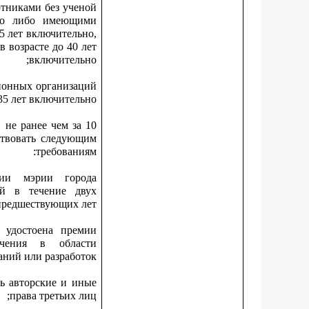
тниками без ученой
ьно либо имеющими
35 лет включительно,
 возрасте до 40 лет
включительно;
ионных организаций
35 лет включительно.
не ранее чем за 10
ствовать следующим
требованиям:
мии мэрии города
й в течение двух
предшествующих лет;
 удостоена премии
ачения в области
аний или разработок;
ть авторские и иные
права третьих лиц;