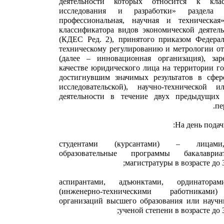
деятельности которых относится к кл
исследования и разработки» раздела 
профессиональная, научная и техническая
классификатора видов экономической деятел
(КДЕС Ред. 2), принятого приказом Федерал
техническому регулированию и метрологии от
(далее – инновационная организация), зар
качестве юридического лица на территории г
достигнувшим значимых результатов в сфер
исследовательской), научно-технической 
деятельности в течение двух предыдущи
пе
студентами (курсантами) – лицами
образовательные программы бакалавриат
магистратуры в возрасте до 
аспирантами, адъюнктами, ординаторам
(инженерно-техническими работниками)
организаций высшего образования или научн
ученой степени в возрасте до 