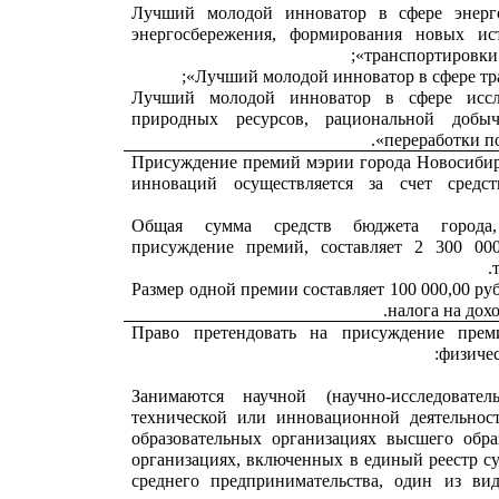
«Лучший молодой инноватор в сфере энерг
энергосбережения, формирования новых ист
транспортировки 
«Лучший молодой инноватор в сфере исс
природных ресурсов, рациональной добы
переработки по
Присуждение премий мэрии города Новосибирс
инноваций осуществляется за счет средс
Общая сумма средств бюджета города
присуждение премий, составляет 2 300 000
Размер одной премии составляет 100 000,00 ру
налога на дох
Право претендовать на присуждение преми
физичес
1. Занимаются научной (научно-исследовател
технической или инновационной деятельнос
образовательных организациях высшего обра
организациях, включенных в единый реестр с
среднего предпринимательства, один из ви