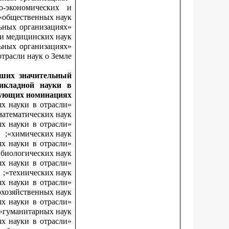
о-экономических и
общественных наук»;
льных организациях
и медицинских наук»;
льных организациях
расли наук о Земле».
сших значительный
икладной науки в
ующих номинациях:
ях науки в отрасли
атематических наук»;
ях науки в отрасли
химических наук»;
ях науки в отрасли
биологических наук»;
ях науки в отрасли
технических наук»;
ях науки в отрасли
хозяйственных наук»;
ях науки в отрасли
гуманитарных наук»;
ях науки в отрасли