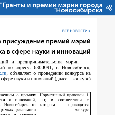
דלג לתוכן
"Гранты и премии мэрии города
Новосибирска"
< ВСЕ НОВОСТИ
а присуждение премий мэрий
а в сфере науки и инноваций
аций и предпринимательства мэрии
ый по адресу: 6300091, г. Новосибирск,
.ru
, объявляет о проведении конкурса на
фере науки и инноваций (далее – конкурс).
жением о премиях
1. Нормативный правовой
уки и инноваций,
акт, в соответствии с
а Новосибирска от
которым проводится
 рамках реализации
конкурс
алого и среднего