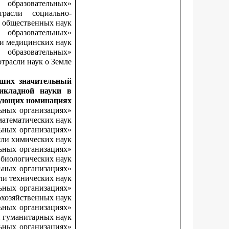
образовательных
расли социально-
общественных наук»;
образовательных
 медицинских наук»;
образовательных
расли наук о Земле».
сших значительный
икладной науки в
ующих номинациях:
льных организациях
атематических наук»;
льных организациях
ли химических наук»;
льных организациях
биологических наук»;
льных организациях
и технических наук»;
льных организациях
хозяйственных наук»;
льных организациях
 гуманитарных наук»;
льных организациях