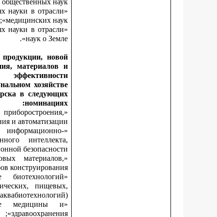
общественных наук»;
ях науки в отрасли
медицинских наук»;
ях науки в отрасли
наук о Земле».
 продукции, новой
ния, материалов и
 эффективности
нальном хозяйстве
ирска в следующих
номинациях:
риборостроения,
ия и автоматизации»;
информационно-
нного интеллекта,
нной безопасности»;
вых материалов,
ов конструирования»;
 биотехнологий
ических, пищевых,
аквабиотехнологий)»;
ре медицины и
здравоохранения»;