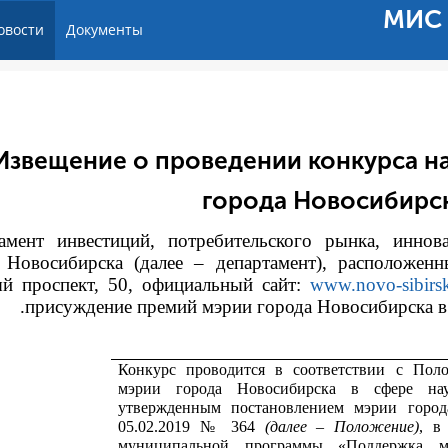
МИС 
овости
Документы
Извещение о проведении конкурса н
города Новосибирск
амент инвестиций, потребительского рынка, иннов
 Новосибирска (далее – департамент), расположенн
й проспект, 50, официальный сайт:
www.novo-sibirsk
присуждение премий мэрии города Новосибирска в с
Конкурс проводится в соответствии с
Поло
мэрии города Новосибирска в сфере на
утвержденным постановлением мэрии город
05.02.2019 № 364
(далее – Положение)
, в
муниципальной программы «Поддержка м