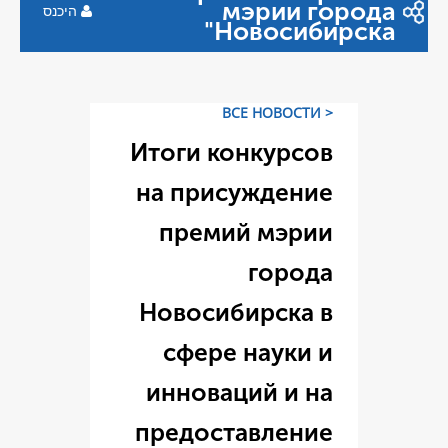
мэр
היכנס
Ново
Итоги конк
на присуж
премий м
г
Новосибир
сфере на
инноваций
предостав