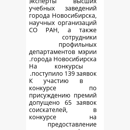
эксперты вы
учебных заве
города Новосиби
научных органи
СО РАН, а т
сотру
профи
департаментов 
города Новосиб
На конкурс
поступило 139 з
К участию 
конкурсе
присуждению п
допущено 65 з
соискателе
конкурсе
предостав