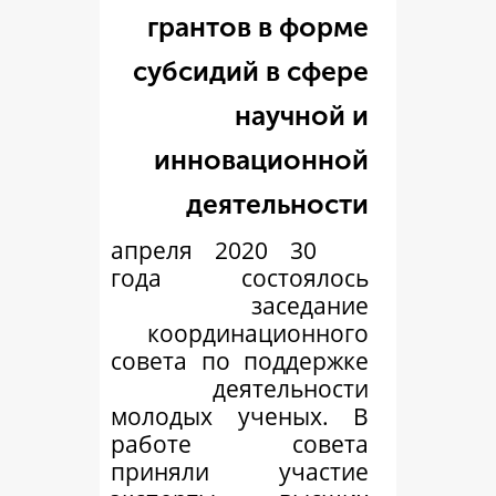
грантов в 
субсидий в 
науч
инновацио
деятель
30 апреля 2020
года состоя
засе
координацио
совета по подд
деятель
молодых учен
работе со
приняли уча