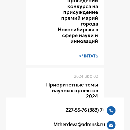
пров
конк
прису
премий
Новосиб
сфере 
инн
Приоритетны
научных п
Mzherdeva