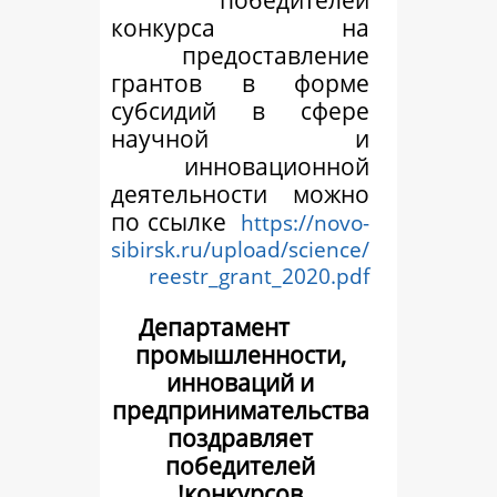
конкурса
предостав
грантов в ф
субсидий в с
научно
инноваци
деятельности 
по ссылке
https:
sibirsk.ru/upload/s
reestr_grant_2
Департамент
промышленнос
инноваций 
предпринимател
поздравляе
победителе
конкурсов!