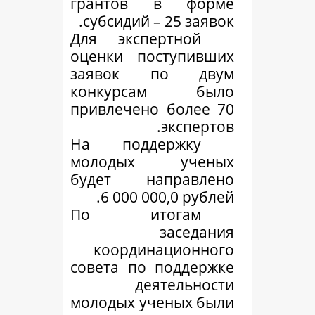
грантов в ф
субсидий – 25 з
Для экспертно
оценки поступ
заявок по 
конкурсам 
привлечено бол
эксп
На поддержк
молодых уч
будет направ
6 000 000,0 р
По итога
засе
координацио
совета по подд
деятель
молодых ученых