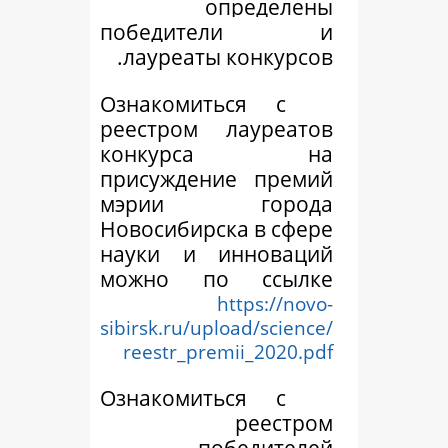
опред
победител
лауреаты
конк
Ознакомиться 
реестром лаур
конкурса
присуждение п
мэрии гор
Новосибирска в 
науки и инно
можно по сс
https:
sibirsk.ru/upload/s
reestr_premii_20
Ознакомиться 
рее
победи