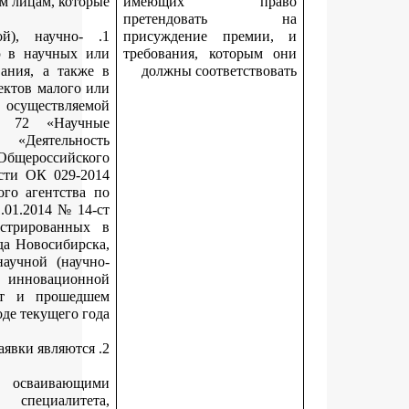
физическим лицам, кото
1. Занимаются научной (научно-исследовательской), научно-
технической или инновационной деятельностью в научных
образовательных организациях высшего образования, а так
организациях, включенных в единый реестр субъектов малого
среднего предпринимательства, один из видов осуществля
деятельности которых относится к классу 72 «Нау
исследования и разработки» раздела М «Деятельн
профессиональная, научная и техническая» Общероссийс
классификатора видов экономической деятельности ОК 029-
(КДЕС Ред. 2), принятого приказом Федерального агентств
техническому регулированию и метрологии от 31.01.2014 № 1
(далее – инновационная организация), зарегистрированн
качестве юридического лица на территории города Новосибир
достигнувшим значимых результатов в сфере научной (нау
исследовательской), научно-технической или инновацио
деятельности в течение двух предыдущих лет и проше
периоде текущего 
студентами (курсантами) – лицами, осваивающ
образовательные программы бакалавриата, специалит