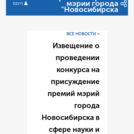
היכנס