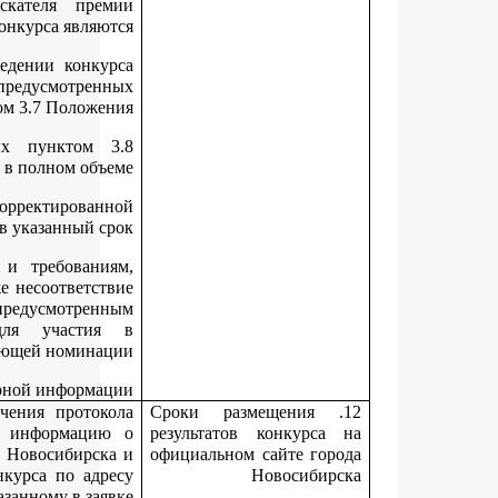
Основаниями для отказа в признании соискателя пр
участником конкурса являю
нарушение установленных в извещении о проведении конк
сроков и способов подачи заявки и документов, предусмотре
пунктом 3.7 Положе
непредставление документов, предусмотренных пунктом
Положения, или представление их не в полном объ
непредставление соискателем премии скорректирова
(уточненной) заявки в указанный 
несоответствие соискателя премии категориям и требован
предусмотренным разделом 2 Положения, а также несоответс
соискателя категориям участников конкурса, предусмотре
подпунктами 3.6.1
- 3.6.4 Положения для участи
соответствующей номина
представление соискателем премии недостоверной информа
Департамент не позднее 3-х дней со дня получения прото
заседания координационного совета размещает информац
лауреатах конкурса на официальном сайте города Новосибирс
уведомляет победителей конкурса об итогах конкурса по ад
электронной почты, указанному в зая