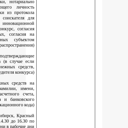
обязательным представлением оригиналов заявки, нотариа
заверенного перевода документа, удостоверяющего личн
соискателя – иностранного гражданина, выписки из прото
заседания совета о выдвижении кандидатуры соискателя
участия в конкурсе или решения руководителя инновацио
организации о выдвижении кандидатуры на конкурс, согл
соискателя на обработку персональных данных, согласи
обработку персональных данных, разрешенных субъе
персональных данных для распространен
документы, удостоверяющие личность и подтвержда
полномочия представителя победителя конкурса (в случае 
документы, необходимые для перечисления денежных сред
представляются представителем победителя конкур
банковские реквизиты для перечисления денежных средст
расчетный счет (с обязательным указанием фамилии, им
отчества (при наличии) получателя и его расчетного сч
наименования банка, корреспондентского счета и банковс
идентификационного ко
Документы предоставляются по адресу: г. Новосибирск, Кра
проспект, 50, кабинет 224, с 10.00 до 13.00 и с 14.30 до 16.3
местному времени в рабочие 