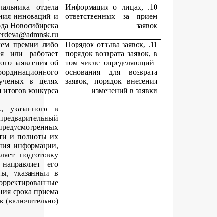
Жердева Марина Васильевна, заместитель начальника от
инноваций и выставочной деятельности управления инновац
предпринимательства мэрии города Новосиби
тел
.: 227-55-76, e-mail: MZherdeva@admn
Поданная заявка может быть отозвана соискателем премии 
руководителем организации, в которой учится или рабо
соискатель премии, путем направления письменного заявлени
отзыве заявки в департамент до дня заседания координацион
совета по поддержке деятельности молодых ученых в ц
подведения итогов конку
Департамент в течение срока приема заявок, указанно
извещении о проведении конкурса, осуществляет предварител
анализ поступающих заявок и документов, предусмотре
пунктом 3.8 Положения, на предмет правильности и полнот
представления и в случае необходимости уточнения информа
указанной в заявке или документах, осуществляет подгот
соответствующего письменного уведомления, направляет
соискателю премии на адрес электронной почты, указанн
заявке. Соискатель премии вправе представить скорректирова
(уточненные) заявку и документы до даты окончания срока пр
заявок (включител