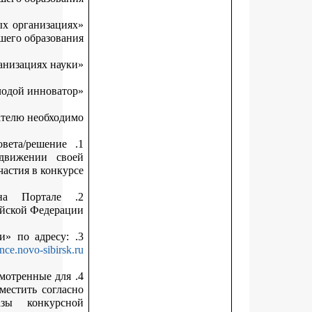
«Лучший молодой исследователь в образовательных организац
высшего образова
Соискателю необход
1. Получить выписку из протокола заседания совета/решени
руководителя инновационной компании о выдвижении с
кандидатуры для участия в конк
2. Иметь подтвержденную учетную запись на Портале
государственных услуг Российской Федера
.
https://science.novo-sibirs
4. Внести данные о себе и научной работе в предусмотренные д
заполнения поля МИС «Гранты и премии» и разместить согл
пункту 3.8 Положения электронные образы конкур