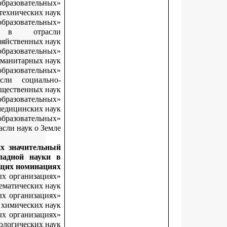
«Лучший начинающий исследователь в образователь
организациях высшего образования в отрасли технических на
«Лучший начинающий исследователь в образователь
организациях высшего образования в отра
сельскохозяйственных н
«Лучший начинающий исследователь в образователь
организациях высшего образования в отрасли гуманитарных на
«Лучший начинающий исследователь в образователь
организациях высшего образования в отрасли социал
экономических и общественных на
«Лучший начинающий исследователь в образователь
организациях высшего образования в отрасли медицинских на
«Лучший начинающий исследователь в образователь
организациях высшего образования в отрасли наук о Зе
За результаты научных исследований, внесших значител
вклад в развитие фундаментальной и прикладной нау
следующих номинац
«Лучший молодой исследователь в образовательных организац
высшего образования в отрасли физико-математических на
«Лучший молодой исследователь в образовательных организац
высшего образования в отрасли химических на
«Лучший молодой исследователь в образовательных организац
высшего образования в отрасли биологических на