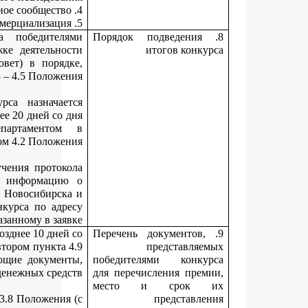
Решение о признании участников конкурса победите
принимает координационный совет по поддержке деятельн
молодых ученых (далее – координационный совет) в поря
определенном пунктами 4.3 – 4.5 Положе
Место, дата, время подведения итогов конкурса назнача
председателем координационного совета не позднее 20 дней со
получения документов, представленных департамент
соответствии пунктом 4.2 Положе
Департамент не позднее трех дней со дня получения прото
заседания координационного совета размещает информац
лауреатах конкурса на официальном сайте города Новосибирс
уведомляет победителей конкурса об итогах конкурса по ад
электронной почты, указанному в зая
Победители конкурса (или их представители) не позднее 10 дне
дня получения уведомления, указанного в абзаце втором пункта
Положения, представляют в департамент следующие докуме
необходимые для перечисления денежных сред
конкурсную документацию, предусмотренную п. 3.8 Положени