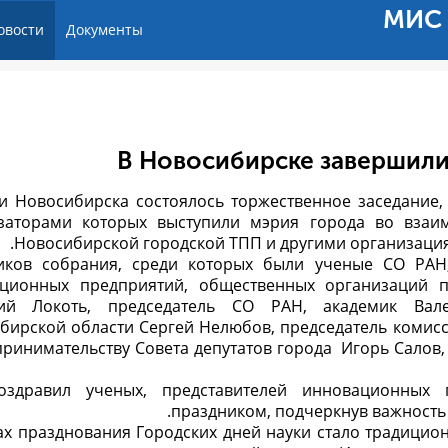
МИС 
овости
Документы
В Новосибирске завершили
и Новосибирска состоялось торжественное заседание,
заторами которых выступили мэрия города во взаи
Новосибирской городской ТПП и другими организаци
иков собрания, среди которых были ученые СО РАН,
ционных предприятий, общественных организаций п
лий Локоть, председатель СО РАН, академик Вале
бирской области Сергей Нелюбов, председатель комис
принимательству Совета депутатов города Игорь Салов
оздравил ученых, представителей инновационных 
праздником, подчеркнув важность 
ах празднования Городских дней науки стало традицио