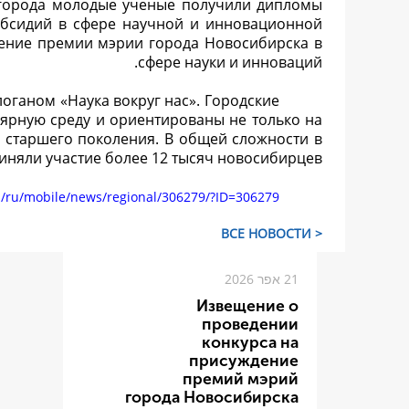
а города молодые ученые получили дипломы
убсидий в сфере научной и инновационной
дение премии мэрии города Новосибирска в
сфере науки и инноваций.
логаном «Наука вокруг нас». Городские
ярную среду и ориентированы не только на
 старшего поколения. В общей сложности в
иняли участие более 12 тысяч новосибирцев.
ru/ru/mobile/news/regional/306279/?ID=306279&
< ВСЕ НОВОСТИ
21 אפר 2026
Извещение о
проведении
конкурса на
присуждение
премий мэрий
города Новосибирска