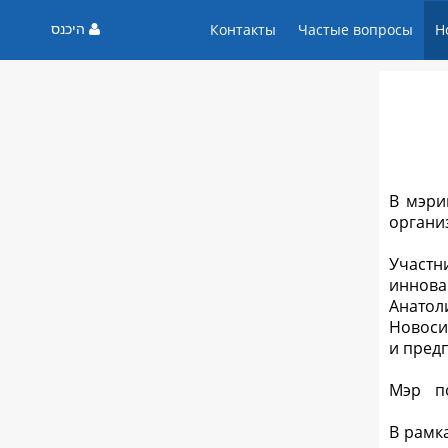
היכנס
Контакты
Частые вопросы
Н
В мэри
органи
Участн
иннова
Анато
Новоси
и пред
Мэр п
В рамк