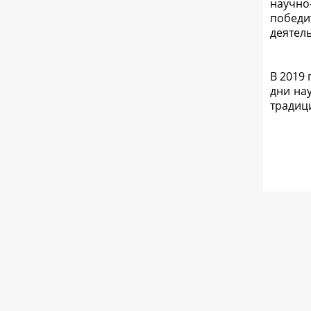
научно
победи
деятел
В 2019 
дни на
традиц