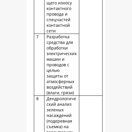
щего износу
контактного
провода и
спецчастей
контактной
сети
7
Разработка
средства для
обработки
электрических
машин и
проводов с
целью
защиты от
атмосферных
воздействий
(влаги, грязи)
8
Дендрологиче
ский анализ
зеленых
насаждений
(подеревная
съемка) на