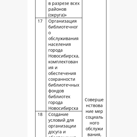
в разрезе всех
районов
(округа)»
17
Организация
библиотечног
о
обслуживания
населения
города
Новосибирска,
комплектован
ия и
обеспечения
сохранности
библиотечных
фондов
библиотек
Соверше
города
нствова
Новосибирска
ние мер
18
Создание
социаль
условий для
ного
организации
обслужи
досуга и
вания,