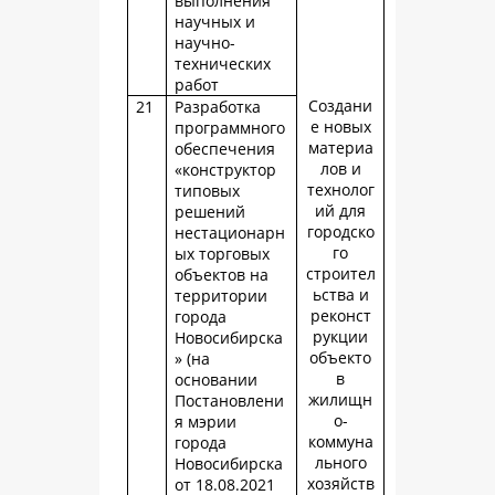
выполнения
научных и
научно-
технических
работ
Создани
21
Разработка
е новых
программного
материа
обеспечения
лов и
«конструктор
технолог
типовых
ий для
решений
городско
нестационарн
го
ых торговых
строител
объектов на
ьства и
территории
реконст
города
рукции
Новосибирска
объекто
» (на
в
основании
жилищн
Постановлени
о-
я мэрии
коммуна
города
льного
Новосибирска
хозяйств
от 18.08.2021