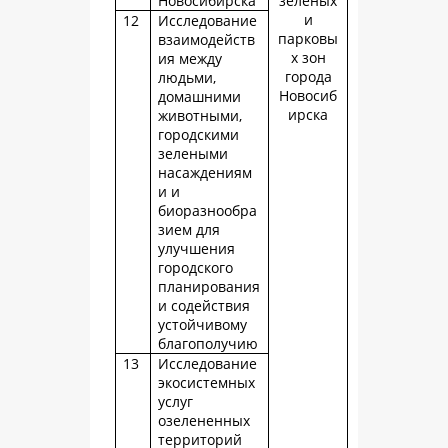
Новосибирска
зеленых
и
12
Исследование
парковы
взаимодейств
х зон
ия между
города
людьми,
Новосиб
домашними
ирска
животными,
городскими
зелеными
насаждениям
и и
биоразнообра
зием для
улучшения
городского
планирования
и содействия
устойчивому
благополучию
13
Исследование
экосистемных
услуг
озелененных
территорий