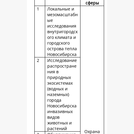
сферы
1
Локальные и
мезомасштабн
ые
исследования
внутригородск
ого климата и
городского
острова тепла
Новосибирска
2
Исследование
распростране
ния в
природных
экосистемах
(водных и
наземных)
города
Новосибирска
инвазивных
видов
животных и
растений
Охрана