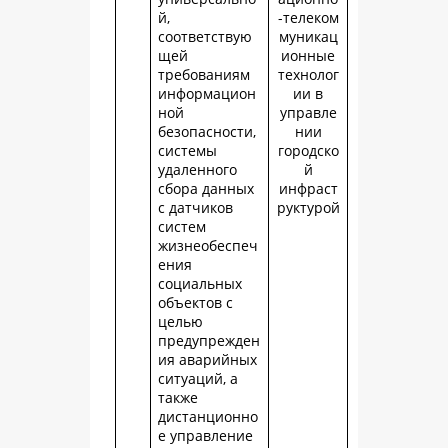
й,
-телеком
соответствую
муникац
щей
ионные
требованиям
технолог
информацион
ии в
ной
управле
безопасности,
нии
системы
городско
удаленного
й
сбора данных
инфраст
с датчиков
руктурой
систем
жизнеобеспеч
ения
социальных
объектов с
целью
предупрежден
ия аварийных
ситуаций, а
также
дистанционно
е управление