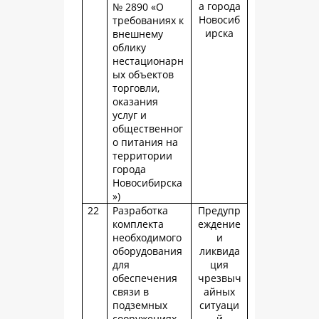
а города
№ 2890 «О
Новосиб
требованиях к
ирска
внешнему
облику
нестационарн
ых объектов
торговли,
оказания
услуг и
общественног
о питания на
территории
города
Новосибирска
»)
22
Разработка
Предупр
комплекта
еждение
необходимого
и
оборудования
ликвида
для
ция
обеспечения
чрезвыч
связи в
айных
подземных
ситуаци
сооружениях
й