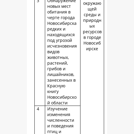
3
Обнаружение
окружаю
новых мест
щей
обитания в
среды и
черте города
природн
Новосибирска
ых
редких и
ресурсов
находящихся
в городе
под угрозой
Новосиб
исчезновения
ирске
видов
животных,
растений,
грибов и
лишайников,
занесенных в
Красную
книгу
Новосибирско
й области
4
Изучение
изменения
численности
и поведения
птиц и