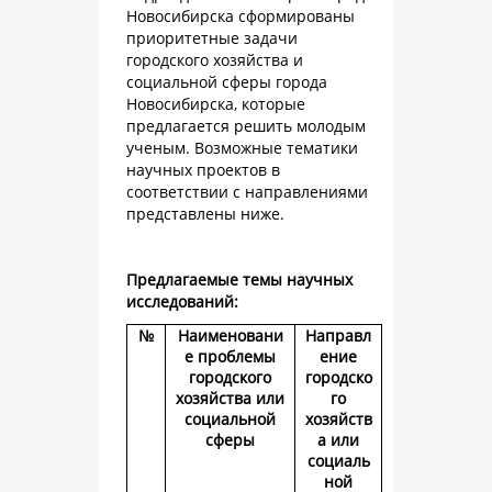
Новосибирска сформированы
приоритетные задачи
городского хозяйства и
социальной сферы города
Новосибирска, которые
предлагается решить молодым
ученым. Возможные тематики
научных проектов в
соответствии с направлениями
представлены ниже.
Предлагаемые темы научных
исследований:
№
Наименовани
Направл
е проблемы
ение
городского
городско
хозяйства или
го
социальной
хозяйств
сферы
а или
социаль
ной