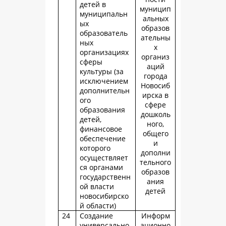
детей в
муницип
муниципальн
альных
ых
образов
образователь
ательны
ных
х
организациях
организ
сферы
аций
культуры (за
города
исключением
Новосиб
дополнительн
ирска в
ого
сфере
образования
дошколь
детей,
ного,
финансовое
общего
обеспечение
и
которого
дополни
осуществляет
тельного
ся органами
образов
государственн
ания
ой власти
детей
новосибирско
й области)
24
Создание
Информ
универсально
ационно