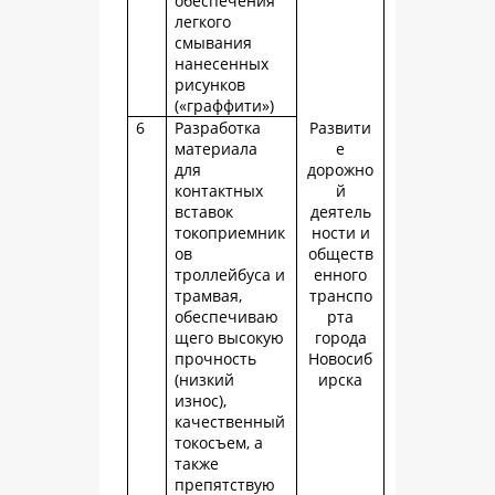
обеспечения
легкого
смывания
нанесенных
рисунков
(«граффити»)
6
Разработка
Развити
материала
е
для
дорожно
контактных
й
вставок
деятель
токоприемник
ности и
ов
обществ
троллейбуса и
енного
трамвая,
транспо
обеспечиваю
рта
щего высокую
города
прочность
Новосиб
(низкий
ирска
износ),
качественный
токосъем, а
также
препятствую