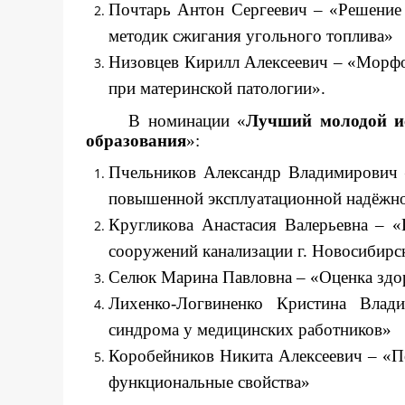
Почтарь Антон Сергеевич – «Решение 
методик сжигания угольного топлива»
Низовцев Кирилл Алексеевич – «Морфо
при материнской патологии».
В номинации «
Лучший молодой ис
образования
»:
Пчельников Александр Владимирович
повышенной эксплуатационной надёжнос
Кругликова Анастасия Валерьевна – 
сооружений канализации г. Новосибирс
Селюк Марина Павловна – «Оценка здор
Лихенко-Логвиненко Кристина Влад
синдрома у медицинских работников»
Коробейников Никита Алексеевич – «По
функциональные свойства»