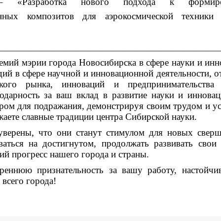
– «Разработка нового подхода к формиро
анных композитов для аэрокосмической техники 
___________________________________________________________________________
емий мэрии города Новосибирска в сфере науки и инн
дий в сфере научной и инновационной деятельности, о
ьского рынка, инноваций и предпринимательства 
дарность за ваш вклад в развитие науки и иннова
ером для подражания, демонстрируя своим трудом и у
аете славные традиции центра Сибирской науки.
верены, что они станут стимулом для новых свер
аться на достигнутом, продолжать развивать свои
ий прогресс нашего города и страны.
реннюю признательность за вашу работу, настойчи
 всего города!