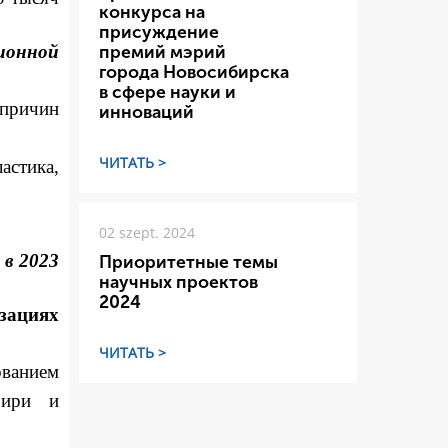
конкурса на
присуждение
ионной
премий мэрий
города Новосибирска
в сфере науки и
причин
инноваций
ЧИТАТЬ >
стика,
02 szept. 2024
 в 2023
Приоритетные темы
научных проектов
2024
зациях
ЧИТАТЬ >
ованием
бири и