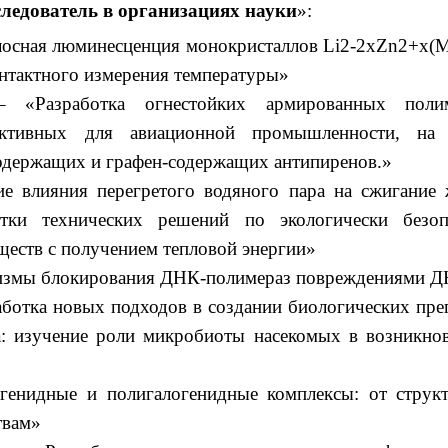
ледователь в организациях науки
»:
лосная люминесценция монокристаллов Li2-2xZn2+x(
нтактного измерения температуры»
– «Разработка огнестойких армированных поли
ективных для авиационной промышленности, на 
одержащих и графен-содержащих антипиренов.»
 влияния перегретого водяного пара на сжигание
отки технических решений по экологически безоп
еств с получением тепловой энергии»
измы блокирования ДНК-полимераз повреждениями 
ботка новых подходов в создании биологических пре
ва: изучение роли микробиоты насекомых в возникно
генидные и полигалогенидные комплексы: от струк
твам»