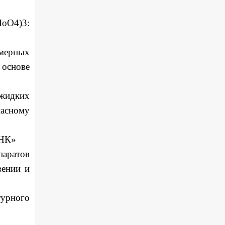
MoO4)3:
мерных
основе
 жидких
асному
ДНК»
паратов
вении и
турного