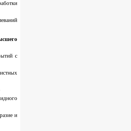
работки
леваний
ысшего
рытий с
чистных
»
идного
разие и