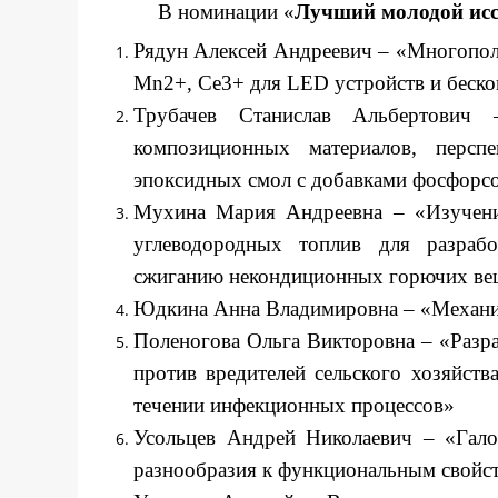
В номинации «
Лучший молодой исс
Рядун Алексей Андреевич – «Многопо
Mn2+, Ce3+ для LED устройств и беско
Трубачев Станислав Альбертович 
композиционных материалов, персп
эпоксидных смол с добавками фосфорс
Мухина Мария Андреевна – «Изучение
углеводородных топлив для разраб
сжиганию некондиционных горючих вещ
Юдкина Анна Владимировна – «Механ
Поленогова Ольга Викторовна – «Разра
против вредителей сельского хозяйст
течении инфекционных процессов»
Усольцев Андрей Николаевич – «Гало
разнообразия к функциональным свойс