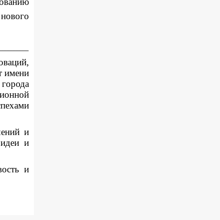
ванию
нового
__________
оваций,
т имени
города
ционной
спехами
шений и
 идеи и
вость и