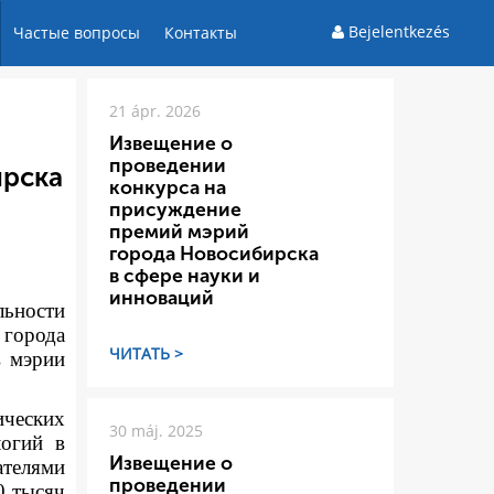
Bejelentkezés
Частые вопросы
Контакты
21 ápr. 2026
Извещение о
проведении
ирска
конкурса на
присуждение
премий мэрий
города Новосибирска
в сфере науки и
инноваций
льности
 города
ЧИТАТЬ >
в мэрии
ических
30 máj. 2025
логий в
Извещение о
ателями
проведении
0 тысяч