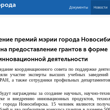
орода
Документы
Новости
дение премий мэрии города Новосиб
 на предоставление грантов в форме
 инновационной деятельности
седание координационного совета по поддержке деяте
яли участие эксперты высших учебных заведений
РАН, а также сотрудники профильных департаменто
будут награждены за создание научных, научно-техн
отке и внедрению инновационных продуктов, техно
у города Новосибирска. 15 человек являются получ
лей и два победителя конкурса грантов в размере 50