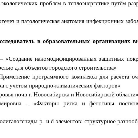
экологических проблем в теплоэнергетике путём раз
генез и патологическая анатомия инфекционных забо
следователь в образовательных организациях в
 – «Создание наномодифицированных защитных пок
тью для объектов городского строительства»
«Применение программного комплекса для расчета о
ка с учетом природно-климатических факторов»
овья почв г. Новосибирска и Новосибирской области
имировна – «Факторы риска и фенотипы постков
лигалогениды p- и d-элементов: структурное разнооб