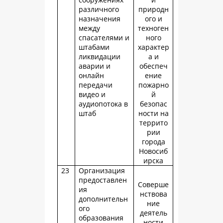
различного
природн
назначения
ого и
между
техноген
спасателями и
ного
штабами
характер
ликвидации
а и
аварии и
обеспеч
онлайн
ение
передачи
пожарно
видео и
й
аудиопотока в
безопас
штаб
ности на
террито
рии
города
Новосиб
ирска
23
Организация
предоставлен
Соверше
ия
нствова
дополнительн
ние
ого
деятель
образования
ности