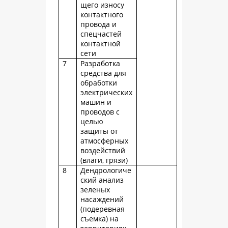
щего износу
контактного
провода и
спецчастей
контактной
сети
7
Разработка
средства для
обработки
электрических
машин и
проводов с
целью
защиты от
атмосферных
воздействий
(влаги, грязи)
8
Дендрологиче
ский анализ
зеленых
насаждений
(подеревная
съемка) на