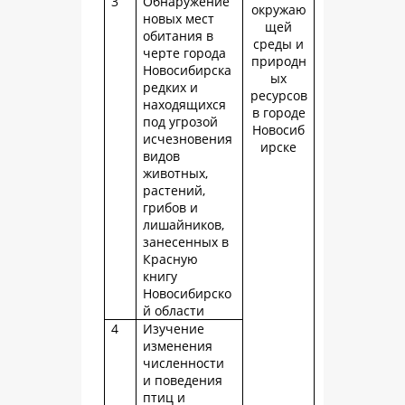
3
Обнаружение
окружаю
новых мест
щей
обитания в
среды и
черте города
природн
Новосибирска
ых
редких и
ресурсов
находящихся
в городе
под угрозой
Новосиб
исчезновения
ирске
видов
животных,
растений,
грибов и
лишайников,
занесенных в
Красную
книгу
Новосибирско
й области
4
Изучение
изменения
численности
и поведения
птиц и