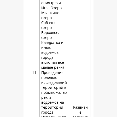
ения (реки
Иня, Озеро
Мышкино,
озеро
Собачье,
озеро
Верховое,
озеро
Квадратка и
иных
водоемов
города,
включая все
малые реки)
11
Проведение
полевых
исследований
территорий в
поймах малых
рек и
водоемов на
территории
Развити
города
е