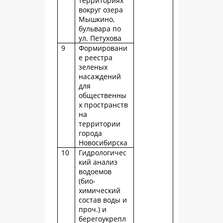
территориях
вокруг озера
Мышкино,
бульвара по
ул. Петухова
9
Формировани
е реестра
зеленых
насаждений
для
общественны
х пространств
на
территории
города
Новосибирска
10
Гидрологичес
кий анализ
водоемов
(био-
химический
состав воды и
проч.) и
берегоукрепл