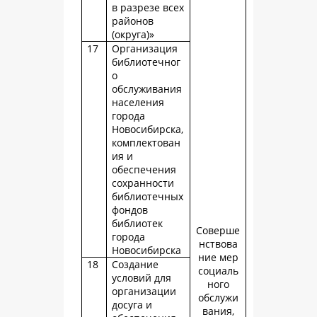
в разрезе всех
районов
(округа)»
17
Организация
библиотечног
о
обслуживания
населения
города
Новосибирска,
комплектован
ия и
обеспечения
сохранности
библиотечных
фондов
библиотек
Соверше
города
нствова
Новосибирска
ние мер
18
Создание
социаль
условий для
ного
организации
обслужи
досуга и
вания,