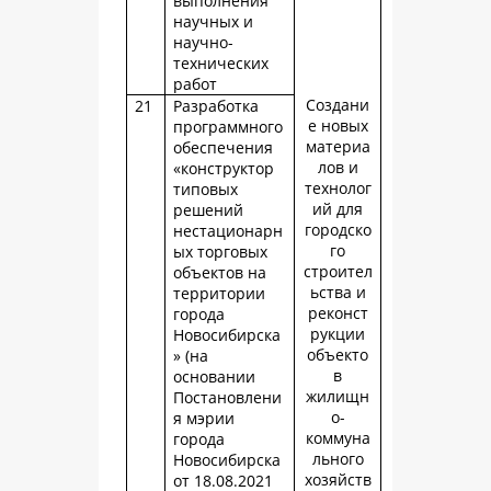
выполнения
научных и
научно-
технических
работ
Создани
21
Разработка
е новых
программного
материа
обеспечения
лов и
«конструктор
технолог
типовых
ий для
решений
городско
нестационарн
го
ых торговых
строител
объектов на
ьства и
территории
реконст
города
рукции
Новосибирска
объекто
» (на
в
основании
жилищн
Постановлени
о-
я мэрии
коммуна
города
льного
Новосибирска
хозяйств
от 18.08.2021