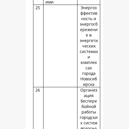
ими
25
Энергоэ
ффектив
ность и
энергосб
ережени
е в
энергети
ческих
системах
и
комплек
сах
города
Новосиб
ирска
26
Организ
ация
беспере
бойной
работы
городски
х систем
водосна