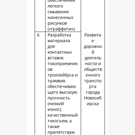
обеспечения
легкого
смывания
нанесенных
рисунков
(«граффити»)
6
Разработка
Развити
материала
е
для
дорожно
контактных
й
вставок
деятель
токоприемник
ности и
ов
обществ
троллейбуса и
енного
трамвая,
транспо
обеспечиваю
рта
щего высокую
города
прочность
Новосиб
(низкий
ирска
износ),
качественный
токосъем, а
также
препятствую