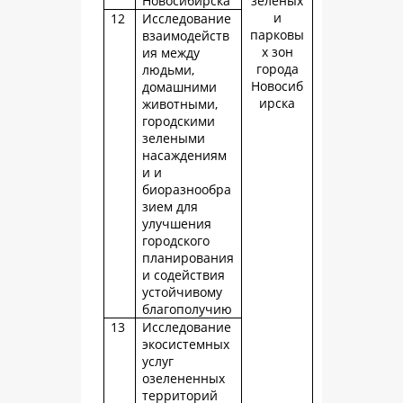
Новосибирска
зеленых
и
12
Исследование
парковы
взаимодейств
х зон
ия между
города
людьми,
Новосиб
домашними
ирска
животными,
городскими
зелеными
насаждениям
и и
биоразнообра
зием для
улучшения
городского
планирования
и содействия
устойчивому
благополучию
13
Исследование
экосистемных
услуг
озелененных
территорий