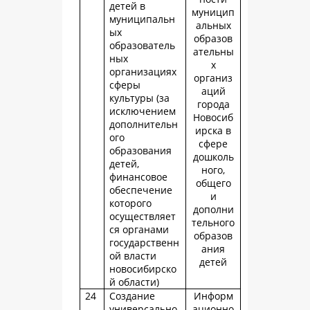
детей в
муницип
муниципальн
альных
ых
образов
образователь
ательны
ных
х
организациях
организ
сферы
аций
культуры (за
города
исключением
Новосиб
дополнительн
ирска в
ого
сфере
образования
дошколь
детей,
ного,
финансовое
общего
обеспечение
и
которого
дополни
осуществляет
тельного
ся органами
образов
государственн
ания
ой власти
детей
новосибирско
й области)
24
Создание
Информ
универсально
ационно