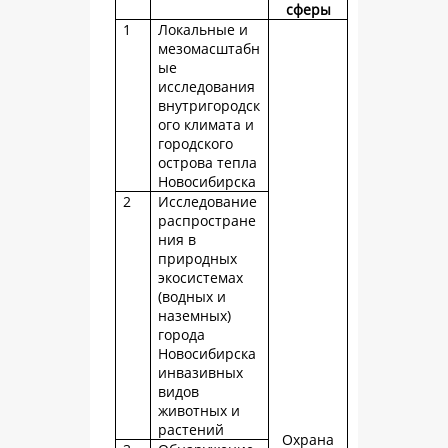
сферы
1
Локальные и
мезомасштабн
ые
исследования
внутригородск
ого климата и
городского
острова тепла
Новосибирска
2
Исследование
распростране
ния в
природных
экосистемах
(водных и
наземных)
города
Новосибирска
инвазивных
видов
животных и
растений
Охрана