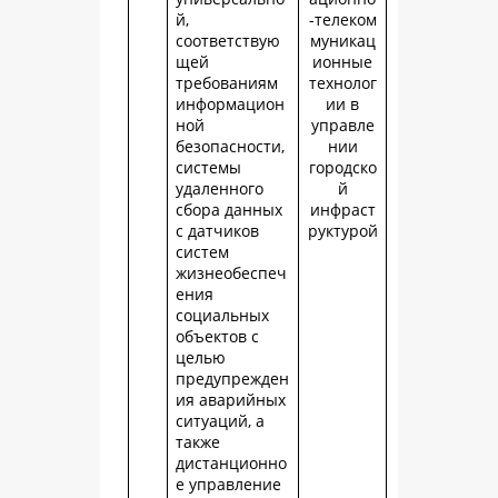
й,
-телеком
соответствую
муникац
щей
ионные
требованиям
технолог
информацион
ии в
ной
управле
безопасности,
нии
системы
городско
удаленного
й
сбора данных
инфраст
с датчиков
руктурой
систем
жизнеобеспеч
ения
социальных
объектов с
целью
предупрежден
ия аварийных
ситуаций, а
также
дистанционно
е управление