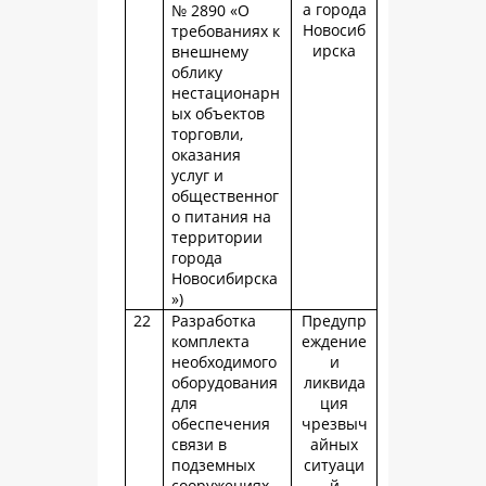
а города
№ 2890 «О
Новосиб
требованиях к
ирска
внешнему
облику
нестационарн
ых объектов
торговли,
оказания
услуг и
общественног
о питания на
территории
города
Новосибирска
»)
22
Разработка
Предупр
комплекта
еждение
необходимого
и
оборудования
ликвида
для
ция
обеспечения
чрезвыч
связи в
айных
подземных
ситуаци
сооружениях
й