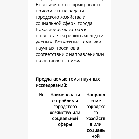
Новосибирска сформированы
приоритетные задачи
городского хозяйства и
социальной сферы города
Новосибирска, которые
предлагается решить молодым
ученым. Возможные тематики
научных проектов в
соответствии с направлениями
представлены ниже.
Предлагаемые темы научных
исследований:
№
Наименовани
Направл
е проблемы
ение
городского
городско
хозяйства или
го
социальной
хозяйств
сферы
а или
социаль
ной