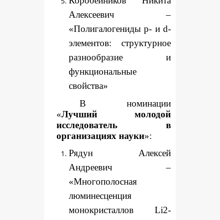
Коробейников Никита
Алексеевич –
«Полигалогениды p- и d-
элементов: структурное
разнообразие и
функциональные
свойства»
В номинации
«
Лучший молодой
исследователь в
организациях науки
»:
Рядун Алексей
Андреевич –
«Многополосная
люминесценция
монокристаллов Li2-