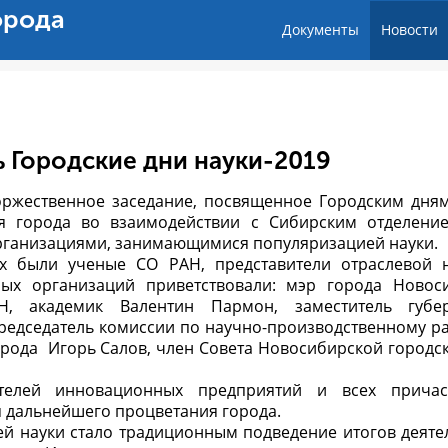
орода
Документы
Новости
 Городские дни науки-2019
оржественное заседание, посвященное Городским дням
я города во взаимодействии с Сибирским отделени
рганизациями, занимающимися популяризацией науки.
ых были ученые СО РАН, представители отраслевой 
ых организаций приветствовали: мэр города Новос
Н, академик Валентин Пармон, заместитель губер
редседатель комиссии по научно-производственному р
орода Игорь Салов, член Совета Новосибирской городс
ителей инновационных предприятий и всех причас
я дальнейшего процветания города.
ей науки стало традиционным подведение итогов деяте