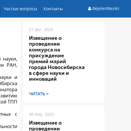
Bejelentkezés
Частые вопросы
Контакты
21 ápr. 2026
Извещение о
проведении
конкурса на
присуждение
 науки,
премий мэрий
ем РАН,
города Новосибирска
в сфере науки и
науки и
инноваций
ибирска
натора
ЧИТАТЬ >
азвитию
кой ТПП
тных с
30 máj. 2025
Извещение о
льности
проведении