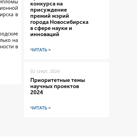
дипломы
конкурса на
ционной
присуждение
ирска в
премий мэрий
города Новосибирска
в сфере науки и
ородские
инноваций
лько на
ности в
ЧИТАТЬ >
02 szept. 2024
Приоритетные темы
научных проектов
2024
ЧИТАТЬ >