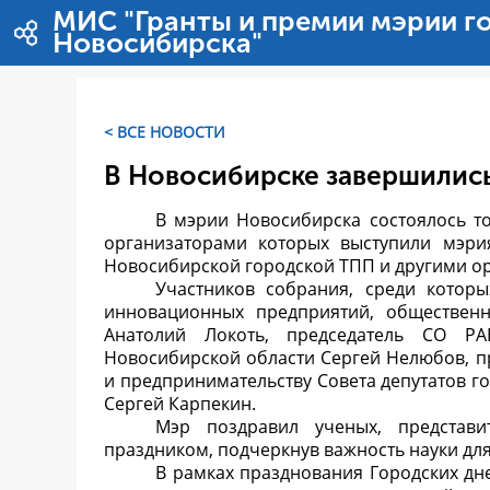
Ugrás a tartalomhoz
МИС "Гранты и премии мэрии г
Новосибирска"
< ВСЕ НОВОСТИ
В Новосибирске завершились
В мэрии Новосибирска состоялось т
организаторами которых выступили мэри
Новосибирской городской ТПП и другими о
Участников собрания, среди котор
инновационных предприятий, общественн
Анатолий Локоть, председатель СО РА
Новосибирской области Сергей Нелюбов, п
и предпринимательству Совета депутатов г
Сергей Карпекин.
Мэр поздравил ученых, представ
праздником, подчеркнув важность науки дл
В рамках празднования Городских дн