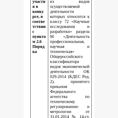
участи
из видов
я в
осуществляемой
конку
деятельности
рсе, в
которых относится к
соотве
классу 72 «Научные
тствии
исследования и
с
разработки» раздела
пункто
M «Деятельность
м 2.6
профессиональная,
Поряд
научная и
ка
техническая»
Общероссийского
классификатора
видов экономической
деятельности ОК
029-2014 (КДЕС Ред.
2), принятого
приказом
Федерального
агентства по
техническому
регулированию и
метрологии от
31.01.2014 № 14-ст,