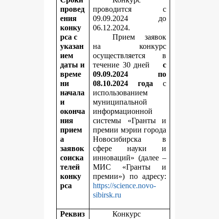
провед
проводится с
ения
09.09.2024 до
конку
06.12.2024.
рса с
Прием заявок
указан
на конкурс
ием
осуществляется в
даты и
течение 30 дней
с
време
09.09.2024 по
ни
08.10.2024 года
с
начала
использованием
и
муниципальной
оконча
информационной
ния
системы «Гранты и
прием
премии мэрии города
а
Новосибирска в
заявок
сфере науки и
соиска
инноваций» (далее –
телей
МИС «Гранты и
конку
премии») по адресу:
рса
https://science.novo-
sibirsk.ru
Реквиз
Конкурс