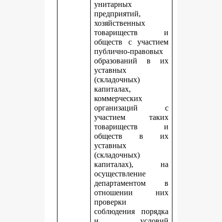
унитарных
предприятий,
хозяйственных
товариществ и
обществ с участием
публично-правовых
образований в их
уставных
(складочных)
капиталах,
коммерческих
организаций с
участием таких
товариществ и
обществ в их
уставных
(складочных)
капиталах), на
осуществление
департаментом в
отношении них
проверки
соблюдения порядка
и условий