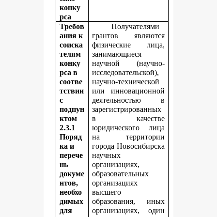
конку
рса
Требов
Получателями
ания к
грантов являются
соиска
физические лица,
телям
занимающиеся
конку
научной (научно-
рса в
исследовательской),
соотве
научно-технической
тствии
или инновационной
с
деятельностью в
подпун
зарегистрированных
ктом
в качестве
2.3.1
юридического лица
Поряд
на территории
ка и
города Новосибирска
перече
научных
нь
организациях,
докуме
образовательных
нтов,
организациях
необхо
высшего
димых
образования, иных
для
организациях, один