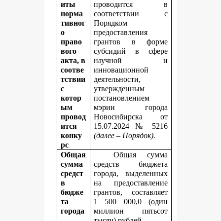
иты
проводится в
норма
соответствии с
тивног
Порядком
о
предоставления
право
грантов в форме
вого
субсидий в сфере
акта, в
научной и
соотве
инновационной
тствии
деятельности,
с
утвержденным
котор
постановлением
ым
мэрии города
провод
Новосибирска от
ится
15.07.2024 № 5216
конку
(далее – Порядок).
рс
Общая
Общая сумма
сумма
средств бюджета
средст
города, выделенных
в
на предоставление
бюдже
грантов, составляет
та
1 500 000,0 (один
города
миллион пятьсот
,
тысяч) рублей.