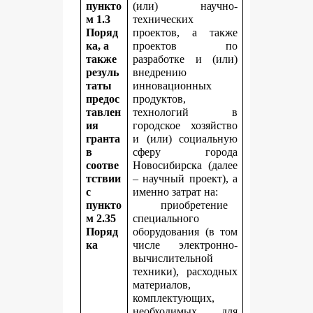
пункто
(или) научно-
м 1.3
технических
Поряд
проектов, а также
ка, а
проектов по
также
разработке и (или)
резуль
внедрению
таты
инновационных
предос
продуктов,
тавлен
технологий в
ия
городское хозяйство
гранта
и (или) социальную
в
сферу города
соотве
Новосибирска (далее
тствии
– научный проект), а
с
именно затрат на:
пункто
приобретение
м 2.35
специального
Поряд
оборудования (в том
ка
числе электронно-
вычислительной
техники), расходных
материалов,
комплектующих,
необходимых для