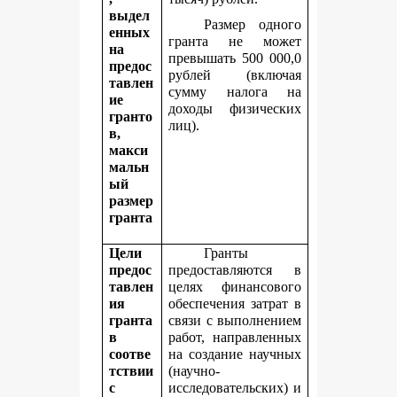
выдел
Размер одного
енных
гранта не может
на
превышать 500 000,0
предос
рублей (включая
тавлен
сумму налога на
ие
доходы физических
гранто
лиц).
в,
макси
мальн
ый
размер
гранта
Цели
Гранты
предос
предоставляются в
тавлен
целях финансового
ия
обеспечения затрат в
гранта
связи с выполнением
в
работ, направленных
соотве
на создание научных
тствии
(научно-
с
исследовательских) и