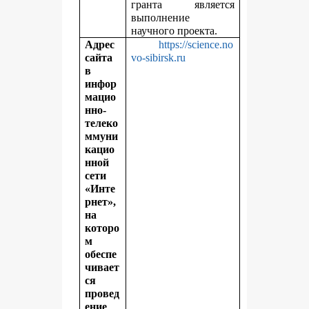
гранта является
выполнение
научного проекта.
Адрес
https://science.no
сайта
vo-sibirsk.ru
в
инфор
мацио
нно-
телеко
ммуни
кацио
нной
сети
«Инте
рнет»,
на
которо
м
обеспе
чивает
ся
провед
ение