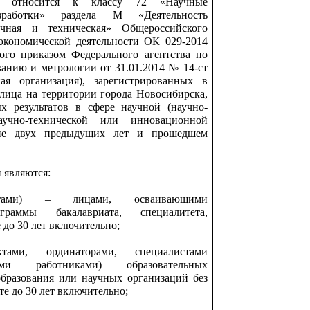
ых относится к классу 72 «Научные
зработки» раздела М «Деятельность
учная и техническая» Общероссийского
экономической деятельности ОК 029-2014
ого приказом Федерального агентства по
ванию и метрологии от 31.01.2014 № 14-ст
ая организация), зарегистрированных в
 лица на территории города Новосибирска,
х результатов в сфере научной (научно-
научно-технической или инновационной
ние двух предыдущих лет и прошедшем
и являются:
антами) – лицами, осваивающими
граммы бакалавриата, специалитета,
 до 30 лет включительно;
ктами, ординаторами, специалистами
скими работниками) образовательных
бразования или научных организаций без
те до 30 лет включительно;