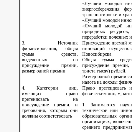
«Лучший молодой инн
энергосбережения, фо
транспортировки и хран
«Лучший молодой иннов
«Лучший молодой инн
природных ресурсов,
переработки полезных 
3. Источник
Присуждение премий мэ
финансирования, общая
инноваций осуществл
сумма средств,
Новосибирска.
выделенных на
Общая сумма средс
присуждение премий,
присуждение премий, 
размер одной премии
триста тысяч) рублей.
Размер одной премии со
налога на доходы физич
4. Категории лиц,
Право претендовать н
имеющих право
физическим лицам, кото
претендовать на
присуждение премии, и
1. Занимаются научно
требования, которым они
технической или инно
должны соответствовать
образовательных орган
организациях, включен
среднего предпринима