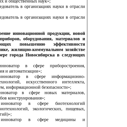
их и общественных наук»;
дователь в организациях науки в отрасли
дователь в организациях науки в отрасли
рение инновационной продукции, новой
 приборов, оборудования, материалов и
вующих повышению эффективности
мике, жилищно-коммунальном хозяйстве
фере города Новосибирска в следующих
нноватор в сфере приборостроения,
ия и автоматизации»;
нноватор в сфере информационно-
хнологий, искусственного интеллекта,
ем, информационной безопасности»;
новатор в сфере новых материалов,
бов конструирования»;
инноватор в сфере биотехнологий
иотехнологий, экологических, пищевых,
гий)»;
 инноватор в сфере медицины и