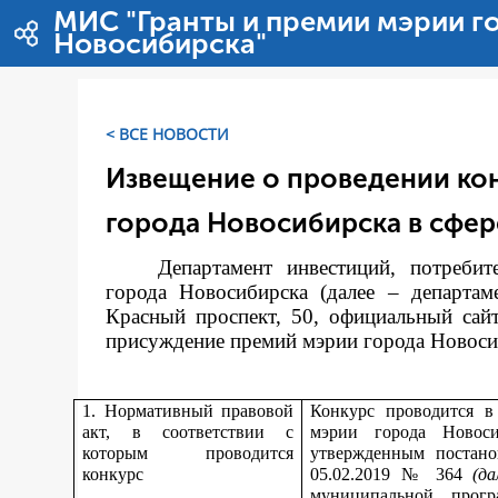
Saut au contenu
МИС "Гранты и премии мэрии г
Новосибирска"
< ВСЕ НОВОСТИ
Извещение о проведении ко
города Новосибирска в сфер
Департамент инвестиций, потреби
города Новосибирска (далее – департам
Красный проспект, 50, официальный сай
присуждение премий мэрии города Новосиби
1. Нормативный правовой
Конкурс проводится в
акт, в соответствии с
мэрии города Новос
которым проводится
утвержденным постано
конкурс
05.02.2019 № 364
(д
муниципальной прог