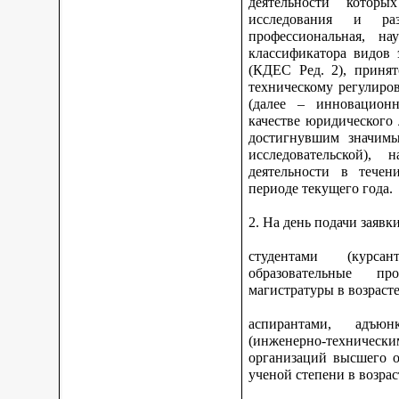
деятельности котор
исследования и ра
профессиональная, на
классификатора видов 
(КДЕС Ред. 2), принят
техническому регулиро
(далее – инновационн
качестве юридического
достигнувшим значимы
исследовательской), 
деятельности в тече
периоде текущего года.
2. На день подачи заявк
студентами (курс
образовательные про
магистратуры в возрасте
аспирантами, адъюн
(инженерно-техниче
организаций высшего о
ученой степени в возрас