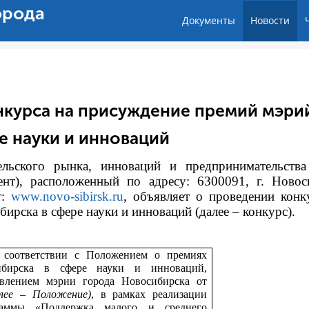
орода
Документы
Новости
нкурса на присуждение премий мэри
е науки и инноваций
тельского рынка, инноваций и предпринимательств
ент), расположенный по адресу: 6300091, г. Новос
т:
www.novo-sibirsk.ru
, объявляет о проведении конк
рска в сфере науки и инноваций (далее – конкурс).
 соответствии с
Положением о премиях
ибирска в сфере науки и инноваций,
влением мэрии города Новосибирска от
алее – Положение)
, в рамках реализации
раммы «Поддержка малого и среднего