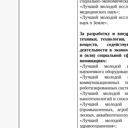
социально-экономическ
«Лучший молодой иссле
медицинских наук»;
«Лучший молодой иссле
наук о Земле».
За разработку и внед
техники, технологии,
веществ, содейст
деятельности в эконо
и (или) социальной с
номинациях:
«Лучший молодой и
наукоемкого оборудован
«Лучший молодой и
коммуникационных те
роботизированных сист
«Лучший молодой ин
нанотехнологий и спосо
«Лучший молодой 
(промышленных, агроб
лесных, аквабиотехноло
«Лучший молодой
здравоохранения»;