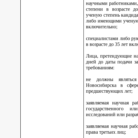
научными работниками,
степени в возрасте 
ученую степень кандидат
либо имеющими ученую с
включительно;
специалистами либо ру
в возрасте до 35 лет вк
Лица, претендующие на
дней до даты подачи з
требованиям:
не должны являться
Новосибирска в сфер
предшествующих лет;
заявляемая научная р
государственного ил
исследований или разра
заявляемая научная ра
права третьих лиц;