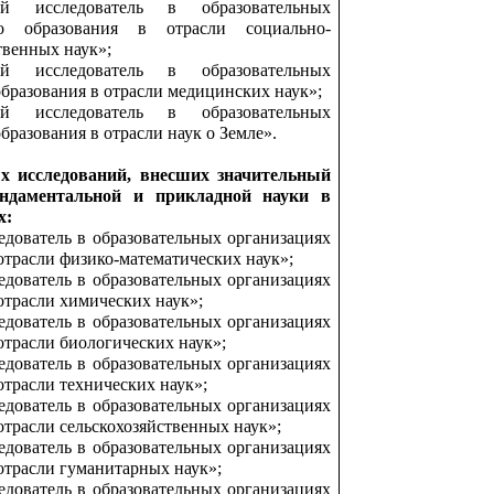
й исследователь в образовательных
о образования в отрасли социально-
твенных наук»;
й исследователь в образовательных
бразования в отрасли медицинских наук»;
й исследователь в образовательных
бразования в отрасли наук о Земле».
х исследований, внесших значительный
ндаментальной и прикладной науки в
х:
дователь в образовательных организациях
отрасли физико-математических наук»;
дователь в образовательных организациях
отрасли химических наук»;
дователь в образовательных организациях
отрасли биологических наук»;
дователь в образовательных организациях
отрасли технических наук»;
дователь в образовательных организациях
отрасли сельскохозяйственных наук»;
дователь в образовательных организациях
отрасли гуманитарных наук»;
дователь в образовательных организациях