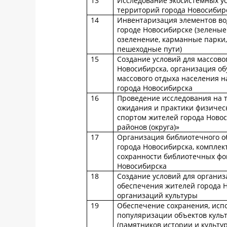
13
Исследование экосистемных у
территорий города Новосибир
14
Инвентаризация элементов вод
городе Новосибирске (зелены
озеленение, карманные парки,
пешеходные пути)
15
Создание условий для массово
Новосибирска, организация об
массового отдыха населения н
города Новосибирска
16
Проведение исследования на 
ожидания и практики физическ
спортом жителей города Новос
районов (округа)»
17
Организация библиотечного о
города Новосибирска, комплек
сохранности библиотечных фо
Новосибирска
18
Создание условий для организ
обеспечения жителей города 
организаций культуры
19
Обеспечение сохранения, исп
популяризации объектов куль
(памятников истории и культу