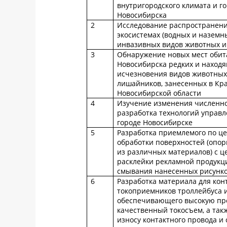
внутригородского климата и го
Новосибирска
2
Исследование распространен
экосистемах (водных и наземн
инвазивных видов животных и
3
Обнаружение новых мест обит
Новосибирска редких и находя
исчезновения видов животных,
лишайников, занесенных в Кр
Новосибирской области
4
Изучение изменения численно
разработка технологий управл
городе Новосибирске
5
Разработка приемлемого по це
обработки поверхностей (опор
из различных материалов) с 
расклейки рекламной продукци
смывания нанесенных рисунко
6
Разработка материала для кон
токоприемников троллейбуса и
обеспечивающего высокую проч
качественный токосъем, а та
износу контактного провода и