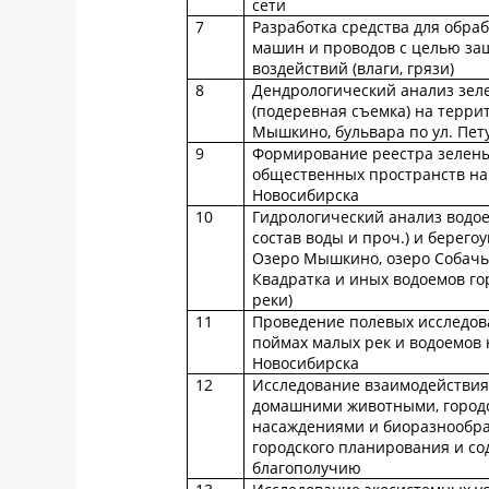
сети
7
Разработка средства для обра
машин и проводов с целью за
воздействий (влаги, грязи)
8
Дендрологический анализ зел
(подеревная съемка) на терри
Мышкино, бульвара по ул. Пет
9
Формирование реестра зелены
общественных пространств на
Новосибирска
10
Гидрологический анализ водо
состав воды и проч.) и берего
Озеро Мышкино, озеро Собачье
Квадратка и иных водоемов го
реки)
11
Проведение полевых исследов
поймах малых рек и водоемов 
Новосибирска
12
Исследование взаимодействия
домашними животными, город
насаждениями и биоразнообр
городского планирования и со
благополучию