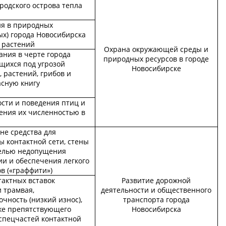
родского острова тепла
ия в природных
ых) города Новосибирска
 растений
Охрана окружающей среды и
ания в черте города
природных ресурсов в городе
щихся под угрозой
Новосибирске
 растений, грибов и
асную книгу
сти и поведения птиц и
ения их численностью в
не средства для
ы контактной сети, стены
целью недопущения
и и обеспечения легкого
в («граффити»)
тактных вставок
Развитие дорожной
 трамвая,
деятельности и общественного
ность (низкий износ),
транспорта города
кже препятствующего
Новосибирска
 спецчастей контактной