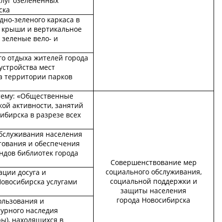
слуг озелененных
ска
но-зеленого каркаса в
е крыши и вертикальное
 зеленые вело- и
го отдыха жителей города
устройства мест
а территории парков
тему: «Общественные
ой активности, занятий
ибирска в разрезе всех
бслуживания населения
тования и обеспечения
ндов библиотек города
Совершенствование мер
социального обслуживания,
ации досуга и
социальной поддержки и
Новосибирска услугами
защиты населения
города Новосибирска
ользования и
турного наследия
ры), находящихся в