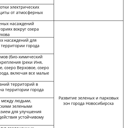
ботки электрических
щиты от атмосферных
еных насаждений
ториях вокруг озера
ухова
х насаждений для
 территории города
емов (био-химический
укрепления (реки Иня,
, озеро Верховое, озеро
рода, включая все малые
аний территорий в
на территории города
Развитие зеленых и парковых
 между людьми,
зон города Новосибирска
скими зелеными
азием для улучшения
действия устойчивому