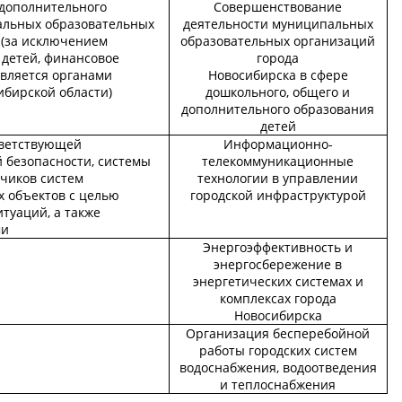
дополнительного
Совершенствование
альных образовательных
деятельности муниципальных
 (за исключением
образовательных организаций
 детей, финансовое
города
твляется органами
Новосибирска в сфере
ибирской области)
дошкольного, общего и
дополнительного образования
детей
тветствующей
Информационно-
безопасности, системы
телекоммуникационные
тчиков систем
технологии в управлении
 объектов с целью
городской инфраструктурой
туаций, а также
ми
Энергоэффективность и
энергосбережение в
энергетических системах и
комплексах города
Новосибирска
Организация бесперебойной
работы городских систем
водоснабжения, водоотведения
и теплоснабжения