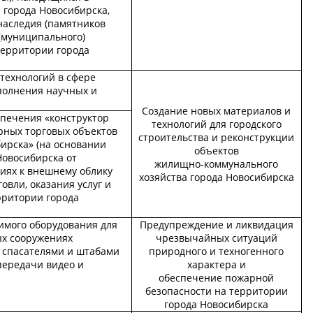
 города Новосибирска,
наследия (памятников
 (муниципального)
территории города
технологий в сфере
полнения научных и
Создание новых материалов и
спечения «конструктор
технологий для городского
ных торговых объектов
строительства и реконструкции
ирска» (на основании
объектов
Новосибирска от
жилищно-коммунального
ниях к внешнему облику
хозяйства города Новосибирска
овли, оказания услуг и
рритории города
имого оборудования для
Предупреждение и ликвидация
ых сооружениях
чрезвычайных ситуаций
 спасателями и штабами
природного и техногенного
передачи видео и
характера и
обеспечение пожарной
безопасности на территории
города Новосибирска