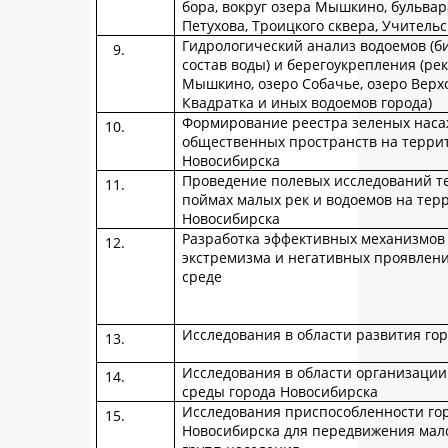
бора, вокруг озера Мышкино, бульвара
Петухова, Троицкого сквера, Учительс
Гидрологический анализ водоемов (б
состав воды) и берегоукрепления (ре
Мышкино, озеро Собачье, озеро Верхо
Квадратка и иных водоемов города)
Формирование реестра зеленых наса
общественных пространств на терри
Новосибирска
Проведение полевых исследований т
поймах малых рек и водоемов на тер
Новосибирска
Разработка эффективных механизмов
экстремизма и негативных проявлен
среде
Исследования в области развития го
Исследования в области организации
среды города Новосибирска
Исследования приспособленности го
Новосибирска для передвижения ма