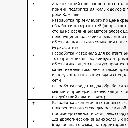
Анализ линий поверхностного стока 
причин подтопления жилых домов в п
реки Каменки
Разработка приемлемого по цене сре
обработки поверхностей (опоры конта
стены из различных материалов) с ц
недопущения расклейки рекламной п
обеспечения легкого смывания нане
(«граффити»)
Разработка материала для контактных
токоприемников троллейбуса и трамв
обеспечивающего высокую прочность 
качественный токосъем, а также пре
износу контактного провода и спецча
сети
Разработка средства для обработки э
машин и проводов с целью защиты о
воздействий (влаги, грязи)
Разработка экономичных типовых схе
поверхностного стока для различной
производительности очистных соору
Дендрологический анализ зеленых н
(подеревная съемка) на территория