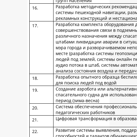
групп населения
Разработка методических рекомендац
системы пешеходной навигации, ра
рекламных конструкций и нестацион
Разработка комплекта оборудования 
совершенствования связи в подземн
различного назначения между спаса
штабами ликвидации аварии в ситуа
мэра города и разворачиваемом неп
месте (разработка системы геопози
людей под землей, системы онлайн п
аудио потока в штаб, системы автома
анализа состояния воздуха и передач
Разработка опытного образца беспил
для поиска людей под водой
Создание аэробота или альтернативн
спасательного судна для использова
период (зима-весна)
Система обеспечения профессиональ
педагогических работников
Цифровая трансформация в образов
Развитие системы выявления, поддер
способностей и талантов обучающих