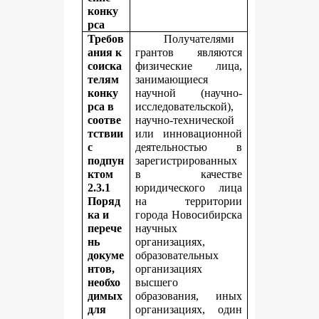
конку
рса
Требов
Получателями
ания к
грантов являются
соиска
физические лица,
телям
занимающиеся
конку
научной (научно-
рса в
исследовательской),
соотве
научно-технической
тствии
или инновационной
с
деятельностью в
подпун
зарегистрированных
ктом
в качестве
2.3.1
юридического лица
Поряд
на территории
ка и
города Новосибирска
перече
научных
нь
организациях,
докуме
образовательных
нтов,
организациях
необхо
высшего
димых
образования, иных
для
организациях, один