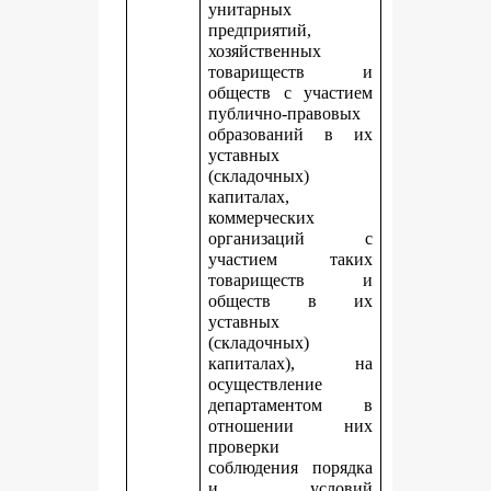
унитарных
предприятий,
хозяйственных
товариществ и
обществ с участием
публично-правовых
образований в их
уставных
(складочных)
капиталах,
коммерческих
организаций с
участием таких
товариществ и
обществ в их
уставных
(складочных)
капиталах), на
осуществление
департаментом в
отношении них
проверки
соблюдения порядка
и условий