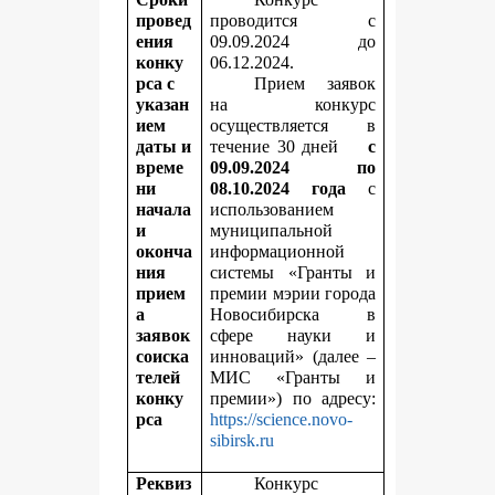
провед
проводится с
ения
09.09.2024 до
конку
06.12.2024.
рса с
Прием заявок
указан
на конкурс
ием
осуществляется в
даты и
течение 30 дней
с
време
09.09.2024 по
ни
08.10.2024 года
с
начала
использованием
и
муниципальной
оконча
информационной
ния
системы «Гранты и
прием
премии мэрии города
а
Новосибирска в
заявок
сфере науки и
соиска
инноваций» (далее –
телей
МИС «Гранты и
конку
премии») по адресу:
рса
https://science.novo-
sibirsk.ru
Реквиз
Конкурс