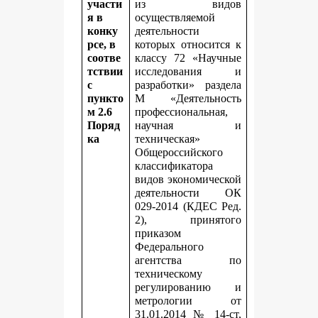
участи
из видов
я в
осуществляемой
конку
деятельности
рсе, в
которых относится к
соотве
классу 72 «Научные
тствии
исследования и
с
разработки» раздела
пункто
M «Деятельность
м 2.6
профессиональная,
Поряд
научная и
ка
техническая»
Общероссийского
классификатора
видов экономической
деятельности ОК
029-2014 (КДЕС Ред.
2), принятого
приказом
Федерального
агентства по
техническому
регулированию и
метрологии от
31.01.2014 № 14-ст,