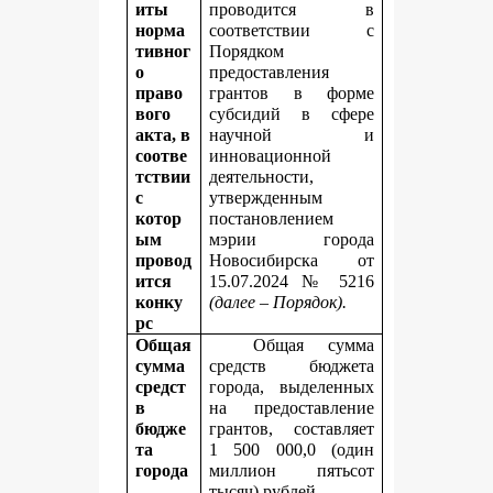
иты
проводится в
норма
соответствии с
тивног
Порядком
о
предоставления
право
грантов в форме
вого
субсидий в сфере
акта, в
научной и
соотве
инновационной
тствии
деятельности,
с
утвержденным
котор
постановлением
ым
мэрии города
провод
Новосибирска от
ится
15.07.2024 № 5216
конку
(далее – Порядок).
рс
Общая
Общая сумма
сумма
средств бюджета
средст
города, выделенных
в
на предоставление
бюдже
грантов, составляет
та
1 500 000,0 (один
города
миллион пятьсот
,
тысяч) рублей.