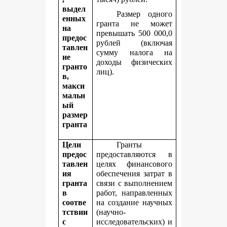
выдел
Размер одного
енных
гранта не может
на
превышать 500 000,0
предос
рублей (включая
тавлен
сумму налога на
ие
доходы физических
гранто
лиц).
в,
макси
мальн
ый
размер
гранта
Цели
Гранты
предос
предоставляются в
тавлен
целях финансового
ия
обеспечения затрат в
гранта
связи с выполнением
в
работ, направленных
соотве
на создание научных
тствии
(научно-
с
исследовательских) и