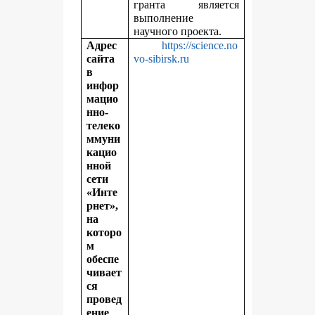
гранта является
выполнение
научного проекта.
Адрес
https://science.no
сайта
vo-sibirsk.ru
в
инфор
мацио
нно-
телеко
ммуни
кацио
нной
сети
«Инте
рнет»,
на
которо
м
обеспе
чивает
ся
провед
ение