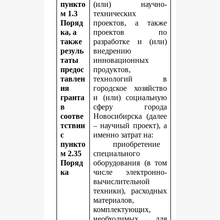
пункто
(или) научно-
м 1.3
технических
Поряд
проектов, а также
ка, а
проектов по
также
разработке и (или)
резуль
внедрению
таты
инновационных
предос
продуктов,
тавлен
технологий в
ия
городское хозяйство
гранта
и (или) социальную
в
сферу города
соотве
Новосибирска (далее
тствии
– научный проект), а
с
именно затрат на:
пункто
приобретение
м 2.35
специального
Поряд
оборудования (в том
ка
числе электронно-
вычислительной
техники), расходных
материалов,
комплектующих,
необходимых для