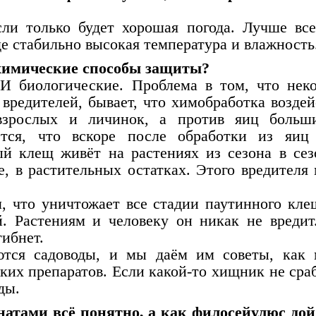
сли только будет хорошая погода. Лучше все
де стабильно высокая температура и влажность
химические способы защиты?
 И биологические. Проблема в том, что нек
вредителей, бывает, что химобработка воздей
взрослых и личинок, а против яиц больш
ется, что вскоре после обработки из яиц
й клещ живёт на растениях из сезона в сез
е, в растительных остатках. Этого вредителя
 что уничтожает все стадии паутинного кле
. Растениям и человеку он никак не вредит
гибнет.
ются садоводы, и мы даём им советы, как
ких препаратов. Если какой-то хищник не сраб
ды.
тами всё понятно, а как филосейулюс дой