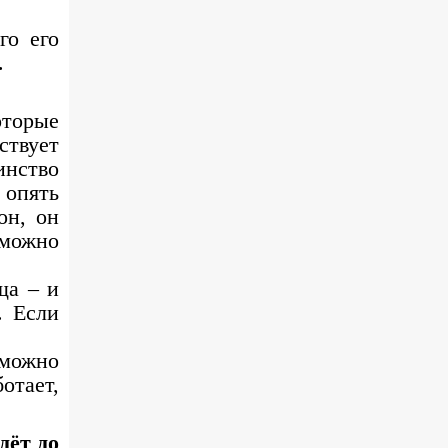
го его
.
оторые
ствует
инство
 опять
он, он
 можно
ща – и
. Если
 можно
отает,
дёт до