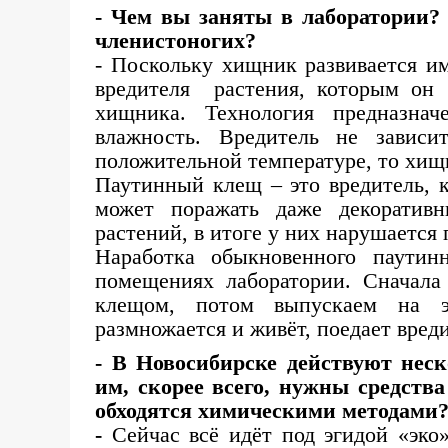
- Чем вы заняты в лаборатории?
членистоногих?
- Поскольку хищник развивается и
вредителя растения, которым он б
хищника. Технология предназнач
влажность. Вредитель не завис
положительной температуре, то хищ
Паутинный клещ – это вредитель, 
может поражать даже декоратив
растений, в итоге у них нарушается 
Наработка обыкновенного паути
помещениях лаборатории. Сначал
клещом, потом выпускаем на 
размножается и живёт, поедает вреди
- В Новосибирске действуют нес
им, скорее всего, нужны средст
обходятся химическими методами
-
Сейчас всё идёт под эгидой «эко