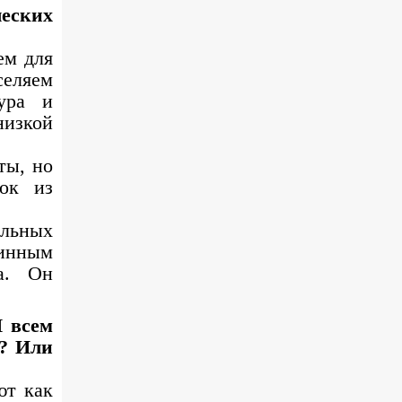
ческих
ем для
селяем
тура и
низкой
ты, но
сок из
ельных
тинным
а. Он
И всем
в? Или
ют как