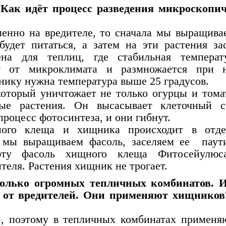
 Как идёт процесс разведения микроскопи
менно на вредителе, то сначала мы выращива
удет питаться, а затем на эти растения за
ена для теплиц, где стабильная темпера
ит от микроклимата и размножается при 
нику нужна температура выше 25 градусов.
который уничтожает не только огурцы и тома
ные растения. Он высасывает клеточный 
процесс фотосинтеза, и они гибнут.
нного клеща и хищника происходит в отд
а мы выращиваем фасоль, заселяем ее пау
эту фасоль хищного клеща Фитосейулюс
теля. Растения хищник не трогает.
колько огромных тепличных комбинатов. 
ва от вредителей. Они применяют хищнико
?
», поэтому в тепличных комбинатах применя