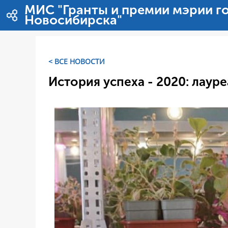
Hyppää sisältöön
МИС "Гранты и премии мэрии г
Новосибирска"
< ВСЕ НОВОСТИ
История успеха - 2020: лаур