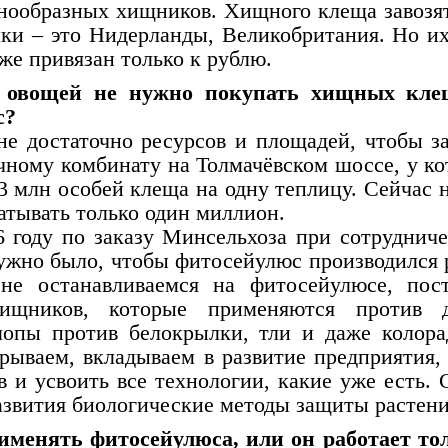
знообразных хищников. Хищного клеща завозят
ки – это Нидерланды, Великобритания. Но и
 же привязан только к рублю.
м овощей не нужно покупать хищных кле
с?
не достаточно ресурсов и площадей, чтобы з
чному комбинату на Толмачёвском шоссе, у ко
 млн особей клеща на одну теплицу. Сейчас н
тывать только один миллион.
 году по заказу Минсельхоза при сотрудниче
ужно было, чтобы фитосейулюс производился 
не останавливаемся на фитосейулюсе, пос
ищников, которые применяются против д
опы против белокрылки, тли и даже колора
рываем, вкладываем в развитие предприятия,
 и усвоить все технологии, какие уже есть. 
развития биологические методы защиты растени
именять фитосейулюса, или он работает то