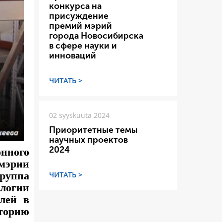
конкурса на
присуждение
премий мэрий
города Новосибирска
в сфере науки и
инноваций
ЧИТАТЬ >
02 syyskuuta 2024
Приоритетные темы
научных проектов
2024
нного
мэрии
руппа
ЧИТАТЬ >
логии
лей в
аторию