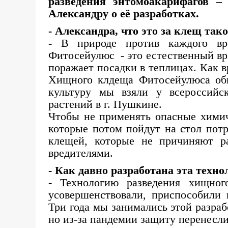
разведения энтомоакарифагов –
Александру о её разработках.
- Александра, что это за клещ та
-
В природе против каждого вре
Фитосейулюс - это естественный вр
поражает посадки в теплицах. Как в
Хищного клдеща Фитосейулюса об
культуру мы взяли у всероссийск
растений в г. Пушкине.
Чтобы не применять опасные химич
которые потом пойдут на стол пот
клещей, которые не причиняют ра
вредителями.
- Как давно разработана эта техно
- Технологию разведения хищно
усовершенствовали, приспособили 
Три года мы занимались этой разра
но из-за пандемии защиту перенесли