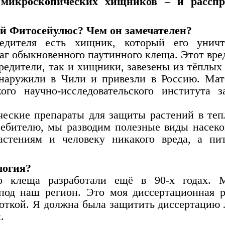
 микроскопических хищников – и расспр
кой Фитосейулюс? Чем он замечателен?
дителя есть хищник, который его уничто
аг обыкновенного паутинного клеща. Этот вре
редители, так и хищники, завезены из тёплых 
наружили в Чили и привезли в Россию. Ма
ого научно-исследовательского института 
еские препараты для защиты растений в теп
ребителю, мы разводим полезные виды насек
стениям и человеку никакого вреда, а пи
логия?
го клеща разработали ещё в 90-х годах.
под наш регион. Это моя диссертационная р
боткой. Я должна была защитить диссертацию 
.