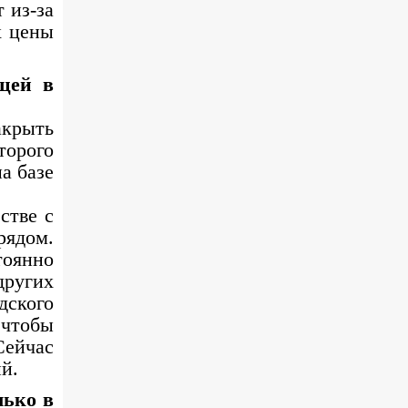
 из-за
х цены
щей в
акрыть
торого
а базе
стве с
рядом.
тоянно
ругих
дского
 чтобы
Сейчас
й.
лько в