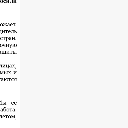
осили
жает.
дитель
стран.
точную
защиты
лицах,
омых и
таются
 Мы её
абота.
летом,