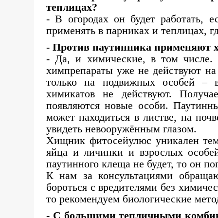
теплицах?
- В огородах он будет работать, е
применять в парниках и теплицах, г
- Против паутинника применяют 
-
Да, и химические, в том числе.
химпрепараты уже не действуют на 
только на подвижных особей – 
химикатов не действуют. Получа
появляются новые особи. Паутинны
может находиться в листве, на почв
увидеть невооружённым глазом.
Хищник фитосейулюс уникален тем,
яйца и личинки и взрослых особей
паутинного клеща не будет, то он по
К нам за консультациями обраща
бороться с вредителями без химичес
то рекомендуем биологические мето
- С большими тепличными комбина