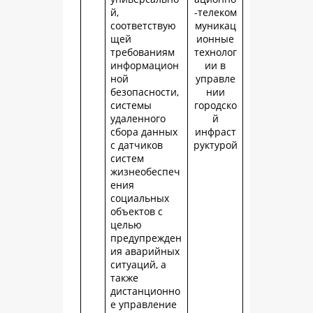
й,
-телеком
соответствую
муникац
щей
ионные
требованиям
технолог
информацион
ии в
ной
управле
безопасности,
нии
системы
городско
удаленного
й
сбора данных
инфраст
с датчиков
руктурой
систем
жизнеобеспеч
ения
социальных
объектов с
целью
предупрежден
ия аварийных
ситуаций, а
также
дистанционно
е управление