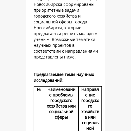
Новосибирска сформированы
приоритетные задачи
городского хозяйства и
социальной сферы города
Новосибирска, которые
предлагается решить молодым
ученым. Возможные тематики
научных проектов в
соответствии с направлениями
представлены ниже.
Предлагаемые темы научных
исследований:
№
Наименовани
Направл
е проблемы
ение
городского
городско
хозяйства или
го
социальной
хозяйств
сферы
а или
социаль
ной