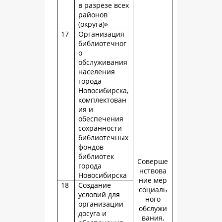
в разрезе всех
районов
(округа)»
17
Организация
библиотечног
о
обслуживания
населения
города
Новосибирска,
комплектован
ия и
обеспечения
сохранности
библиотечных
фондов
библиотек
Соверше
города
нствова
Новосибирска
ние мер
18
Создание
социаль
условий для
ного
организации
обслужи
досуга и
вания,