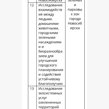
Новосибирска
зеленых
и
12
Исследование
парковы
взаимодейств
х зон
ия между
города
людьми,
Новосиб
домашними
ирска
животными,
городскими
зелеными
насаждениям
и и
биоразнообра
зием для
улучшения
городского
планирования
и содействия
устойчивому
благополучию
13
Исследование
экосистемных
услуг
озелененных
территорий