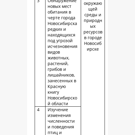
3
Обнаружение
окружаю
новых мест
щей
обитания в
среды и
черте города
природн
Новосибирска
ых
редких и
ресурсов
находящихся
в городе
под угрозой
Новосиб
исчезновения
ирске
видов
животных,
растений,
грибов и
лишайников,
занесенных в
Красную
книгу
Новосибирско
й области
4
Изучение
изменения
численности
и поведения
птиц и