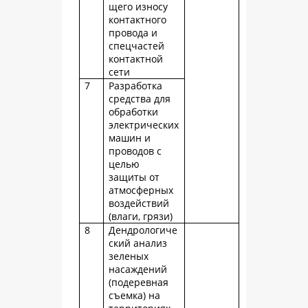
щего износу
контактного
провода и
спецчастей
контактной
сети
7
Разработка
средства для
обработки
электрических
машин и
проводов с
целью
защиты от
атмосферных
воздействий
(влаги, грязи)
8
Дендрологиче
ский анализ
зеленых
насаждений
(подеревная
съемка) на