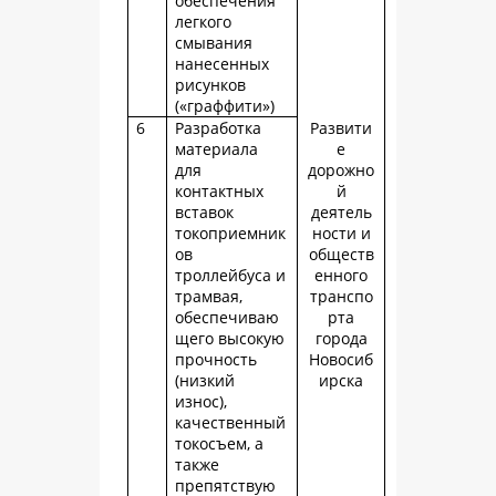
обеспечения
легкого
смывания
нанесенных
рисунков
(«граффити»)
6
Разработка
Развити
материала
е
для
дорожно
контактных
й
вставок
деятель
токоприемник
ности и
ов
обществ
троллейбуса и
енного
трамвая,
транспо
обеспечиваю
рта
щего высокую
города
прочность
Новосиб
(низкий
ирска
износ),
качественный
токосъем, а
также
препятствую