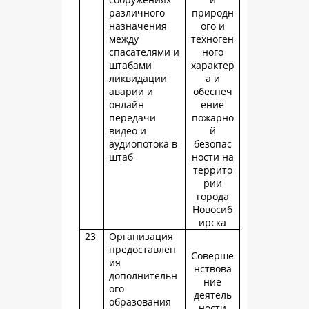
различного
природн
назначения
ого и
между
техноген
спасателями и
ного
штабами
характер
ликвидации
а и
аварии и
обеспеч
онлайн
ение
передачи
пожарно
видео и
й
аудиопотока в
безопас
штаб
ности на
террито
рии
города
Новосиб
ирска
23
Организация
предоставлен
Соверше
ия
нствова
дополнительн
ние
ого
деятель
образования
ности