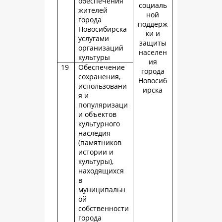
обеспечения
социаль
жителей
ной
города
поддерж
Новосибирска
ки и
услугами
защиты
организаций
населен
культуры
ия
19
Обеспечение
города
сохранения,
Новосиб
использовани
ирска
я и
популяризаци
и объектов
культурного
наследия
(памятников
истории и
культуры),
находящихся
в
муниципальн
ой
собственности
города