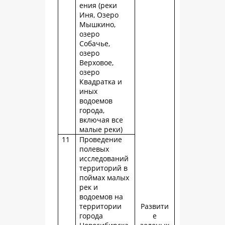
ения (реки
Иня, Озеро
Мышкино,
озеро
Собачье,
озеро
Верховое,
озеро
Квадратка и
иных
водоемов
города,
включая все
малые реки)
11
Проведение
полевых
исследований
территорий в
поймах малых
рек и
водоемов на
территории
Развити
города
е