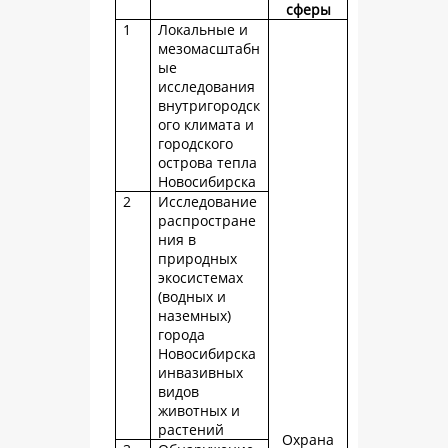
сферы
1
Локальные и
мезомасштабн
ые
исследования
внутригородск
ого климата и
городского
острова тепла
Новосибирска
2
Исследование
распростране
ния в
природных
экосистемах
(водных и
наземных)
города
Новосибирска
инвазивных
видов
животных и
растений
Охрана