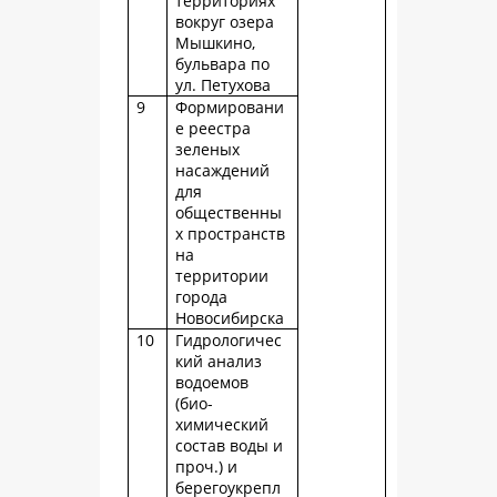
территориях
вокруг озера
Мышкино,
бульвара по
ул. Петухова
9
Формировани
е реестра
зеленых
насаждений
для
общественны
х пространств
на
территории
города
Новосибирска
10
Гидрологичес
кий анализ
водоемов
(био-
химический
состав воды и
проч.) и
берегоукрепл