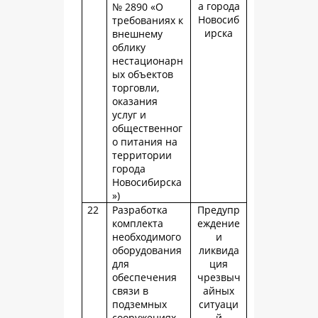
а города
№ 2890 «О
Новосиб
требованиях к
ирска
внешнему
облику
нестационарн
ых объектов
торговли,
оказания
услуг и
общественног
о питания на
территории
города
Новосибирска
»)
22
Разработка
Предупр
комплекта
еждение
необходимого
и
оборудования
ликвида
для
ция
обеспечения
чрезвыч
связи в
айных
подземных
ситуаци
сооружениях
й