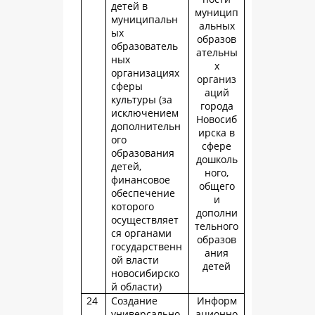
детей в
муницип
муниципальн
альных
ых
образов
образователь
ательны
ных
х
организациях
организ
сферы
аций
культуры (за
города
исключением
Новосиб
дополнительн
ирска в
ого
сфере
образования
дошколь
детей,
ного,
финансовое
общего
обеспечение
и
которого
дополни
осуществляет
тельного
ся органами
образов
государственн
ания
ой власти
детей
новосибирско
й области)
24
Создание
Информ
универсально
ационно