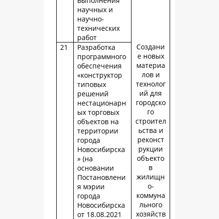
выполнения
научных и
научно-
технических
работ
Создани
21
Разработка
е новых
программного
материа
обеспечения
лов и
«конструктор
технолог
типовых
ий для
решений
городско
нестационарн
го
ых торговых
строител
объектов на
ьства и
территории
реконст
города
рукции
Новосибирска
объекто
» (на
в
основании
жилищн
Постановлени
о-
я мэрии
коммуна
города
льного
Новосибирска
хозяйств
от 18.08.2021