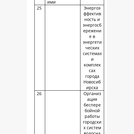
ими
25
Энергоэ
ффектив
ность и
энергосб
ережени
е в
энергети
ческих
системах
и
комплек
сах
города
Новосиб
ирска
26
Организ
ация
беспере
бойной
работы
городски
х систем
водосна