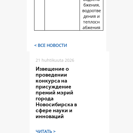
бжения,
водоотве
дения и
теплосн
абжения
< ВСЕ НОВОСТИ
21 huhtikuuta 2026
Извещение о
проведении
конкурса на
присуждение
премий мэрий
города
Новосибирска в
сфере науки и
инноваций
ЧИТАТЬ >