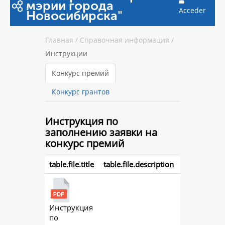
мэрии города
Acceder
Новосибирска"
Главная
/
Справочная информация
/
Инструкции
Конкурс премий
Конкурс грантов
Инструкция
по
заполнению заявки на
конкурс премий
table.file.title
table.file.description
Инструкция
action.
по