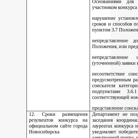
Основаниями для 
участником конкурса
нарушение установл
сроков и способов п
пунктом 3.7 Положен
непредставление д
Положения, или пред
непредставление 
(уточненной) заявки 
несоответствие сои
предусмотренным раз
соискателя категор
подпунктами 3.6.1
соответствующей но
представление соиск
12. Сроки размещения
Департамент не поз
результатов конкурса на
заседания координ
официальном сайте города
лауреатах конкурса 
Новосибирска
уведомляет победите
электронной почты, у