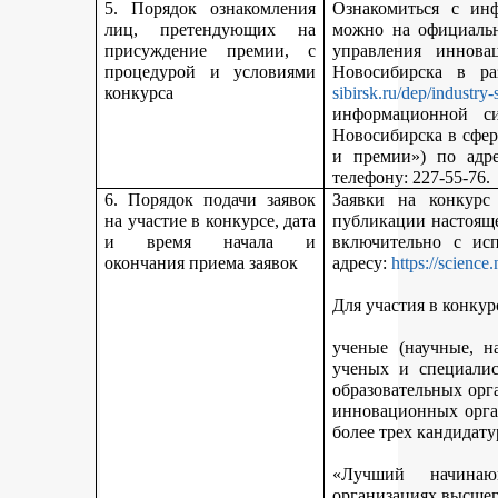
5. Порядок ознакомления
Ознакомиться с ин
лиц, претендующих на
можно на официальн
присуждение премии, с
управления иннова
процедурой и условиями
Новосибирска в р
конкурса
sibirsk.ru/dep/industry-
информационной с
Новосибирска в сфер
и премии») по адр
телефону: 227-55-76.
6. Порядок подачи заявок
Заявки на конкурс
на участие в конкурсе, дата
публикации настояще
и время начала и
включительно с ис
окончания приема заявок
адресу:
https://science
Для участия в конкур
ученые (научные, н
ученых и специалис
образовательных орг
инновационных орга
более трех кандидату
«Лучший начинаю
организациях высшег