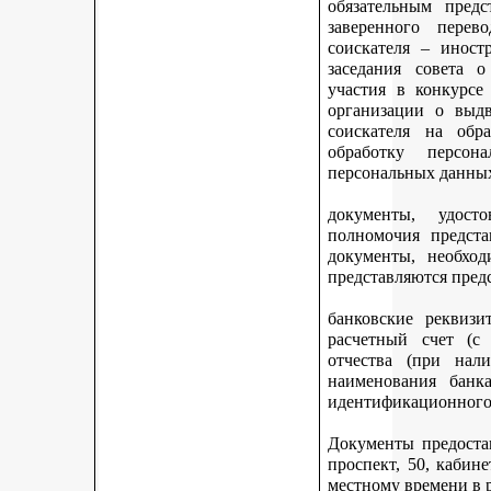
обязательным предс
заверенного перев
соискателя – иност
заседания совета 
участия в конкурсе
организации о выдв
соискателя на обр
обработку персон
персональных данных
документы, удост
полномочия предста
документы, необход
представляются пред
банковские реквизи
расчетный счет (с
отчества (при нали
наименования банка
идентификационного 
Документы предостав
проспект, 50, кабине
местному времени в 