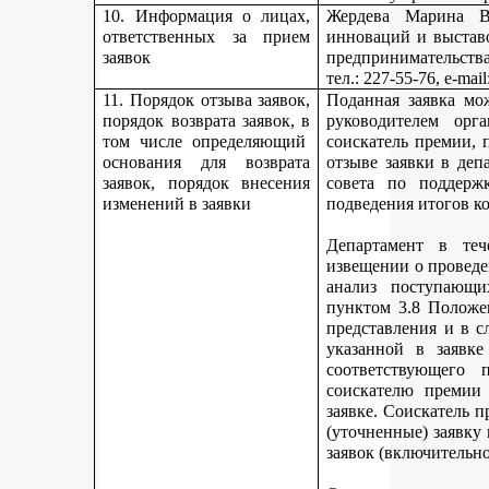
10. Информация о лицах,
Жердева Марина Ва
ответственных за прием
инноваций и выстав
заявок
предпринимательства
тел
.: 227-55-76, e-ma
11. Порядок отзыва заявок,
Поданная заявка мо
порядок возврата заявок, в
руководителем орг
том числе определяющий
соискатель премии, 
основания для возврата
отзыве заявки в деп
заявок, порядок внесения
совета по поддерж
изменений в заявки
подведения итогов к
Департамент в теч
извещении о проведе
анализ поступающи
пунктом 3.8 Положе
представления и в с
указанной в заявке
соответствующего 
соискателю премии 
заявке. Соискатель 
(уточненные) заявку
заявок (включительно