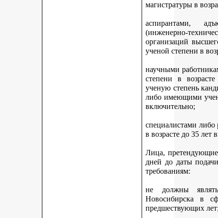
магистратуры в возра
аспирантами, адъ
(инженерно-техни
организаций высшег
ученой степени в воз
научными работникам
степени в возраст
ученую степень канди
либо имеющими учену
включительно;
специалистами либо
в возрасте до 35 лет
Лица, претендующие 
дней до даты подач
требованиям:
не должны являть
Новосибирска в с
предшествующих лет