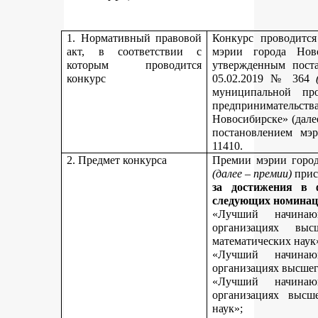
1. Нормативный правовой
Конкурс проводитс
акт, в соответствии с
мэрии города Нов
которым проводится
утвержденным пост
конкурс
05.02.2019 № 364
муниципальной пр
предпринимательст
Новосибирске» (дале
постановлением мэ
11410.
2. Предмет конкурса
Премии мэрии город
(далее – премии)
прис
за достижения в 
следующих номинац
«Лучший начинаю
организациях вы
математических наук
«Лучший начинаю
организациях высшег
«Лучший начинаю
организациях высш
наук»;