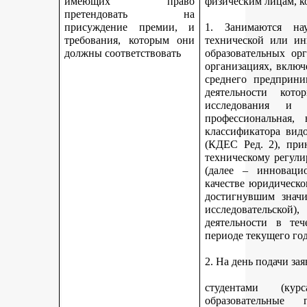
имеющих право
физическим лицам, к
претендовать на
присуждение премии, и
1. Занимаются науч
требования, которым они
технической или ин
должны соответствовать
образовательных ор
организациях, включ
среднего предприни
деятельности кот
исследования и 
профессиональная,
классификатора вид
(КДЕС Ред. 2), при
техническому регули
(далее – инновацио
качестве юридическо
достигнувшим значи
исследовательской
деятельности в те
периоде текущего год
2. На день подачи за
студентами (ку
образовательные 