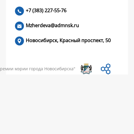
+7 (383) 227-55-76
ЧИТАТЬ >
Mzherdeva@admnsk.ru
Новосибирск, Красный проспект, 50
КУМЕНТЫ
НОВОСТИ
ЧАСТЫЕ ВОПРОСЫ
КОНТАКТЫ
премии мэрии города Новосибирска"