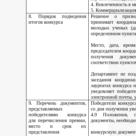
4. Вовлеченность в м
5. Коммерциализация
8. Порядок подведения
Решение о призна
итогов конкурса
принимает координа
молодых ученых (да
определенном пункта
Место, дата, время
председателем коорд
получения докуме
соответствии пункто
Департамент не поз
заседания координ
лауреатах конкурса 
уведомляет победите
электронной почты, у
9. Перечень документов,
Победители конкурса
представляемых
со дня получения ув
победителями конкурса
4.9 Положения, п
для перечисления премии,
документы, необходи
место и срок их
представления
конкурсную документ