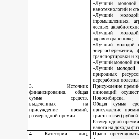
«Лучший молодой 
нанотехнологий и сп
«Лучший молодо
(промышленных, агр
лесных, аквабиотехн
«Лучший молод
здравоохранения»;
«Лучший молодой и
энергосбережения, 
транспортировки и х
«Лучший молодой инн
«Лучший молодой 
природных ресурс
переработки полезны
3. Источник
Присуждение премий 
финансирования, общая
инноваций осущест
сумма средств,
Новосибирска.
выделенных на
Общая сумма сре
присуждение премий,
присуждение премий
размер одной премии
триста тысяч) рублей
Размер одной премии
налога на доходы физ
4. Категории лиц,
Право претендоват