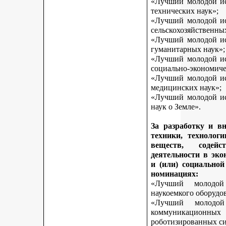
«Лучший молодой исс
технических наук»;
«Лучший молодой исс
сельскохозяйственны
«Лучший молодой исс
гуманитарных наук»;
«Лучший молодой исс
социально-экономиче
«Лучший молодой исс
медицинских наук»;
«Лучший молодой исс
наук о Земле».
За разработку и в
техники, технологи
веществ, содей
деятельности в эк
и (или) социально
номинациях:
«Лучший молодой
наукоемкого оборудо
«Лучший молодой
коммуникационных 
роботизированных си