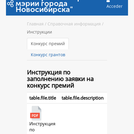
мэрии города
Acceder
Новосибирска"
Главная
/
Справочная информация
/
Инструкции
Конкурс премий
Конкурс грантов
Инструкция
по
заполнению заявки на
конкурс премий
table.file.title
table.file.description
Инструкция
action.
по