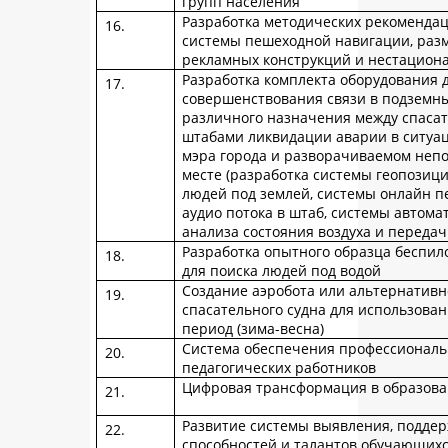
групп населения
Разработка методических рекомендац
системы пешеходной навигации, ра
рекламных конструкций и нестацион
Разработка комплекта оборудования 
совершенствования связи в подземн
различного назначения между спаса
штабами ликвидации аварии в ситуа
мэра города и разворачиваемом неп
месте (разработка системы геопози
людей под землей, системы онлайн п
аудио потока в штаб, системы автома
анализа состояния воздуха и передач
Разработка опытного образца беспил
для поиска людей под водой
Создание аэробота или альтернативн
спасательного судна для использова
период (зима-весна)
Система обеспечения профессиональ
педагогических работников
Цифровая трансформация в образов
Развитие системы выявления, поддер
способностей и талантов обучающих