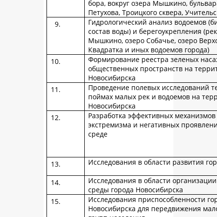
бора, вокруг озера Мышкино, бульвара
Петухова, Троицкого сквера, Учительс
Гидрологический анализ водоемов (б
состав воды) и берегоукрепления (ре
Мышкино, озеро Собачье, озеро Верхо
Квадратка и иных водоемов города)
Формирование реестра зеленых наса
общественных пространств на терри
Новосибирска
Проведение полевых исследований т
поймах малых рек и водоемов на тер
Новосибирска
Разработка эффективных механизмов
экстремизма и негативных проявлен
среде
Исследования в области развития го
Исследования в области организации
среды города Новосибирска
Исследования приспособленности го
Новосибирска для передвижения ма