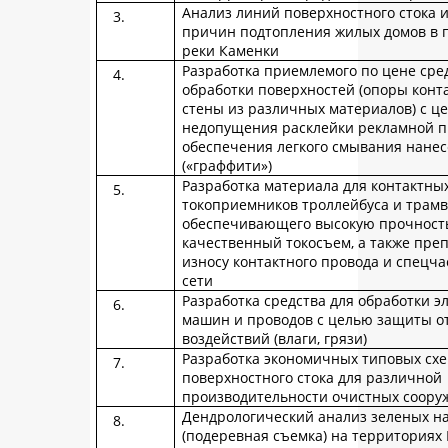
Анализ линий поверхностного стока 
причин подтопления жилых домов в п
реки Каменки
Разработка приемлемого по цене сре
обработки поверхностей (опоры конта
стены из различных материалов) с ц
недопущения расклейки рекламной п
обеспечения легкого смывания нане
(«граффити»)
Разработка материала для контактных
токоприемников троллейбуса и трамв
обеспечивающего высокую прочность 
качественный токосъем, а также пре
износу контактного провода и спецча
сети
Разработка средства для обработки э
машин и проводов с целью защиты о
воздействий (влаги, грязи)
Разработка экономичных типовых схе
поверхностного стока для различной
производительности очистных соору
Дендрологический анализ зеленых н
(подеревная съемка) на территория