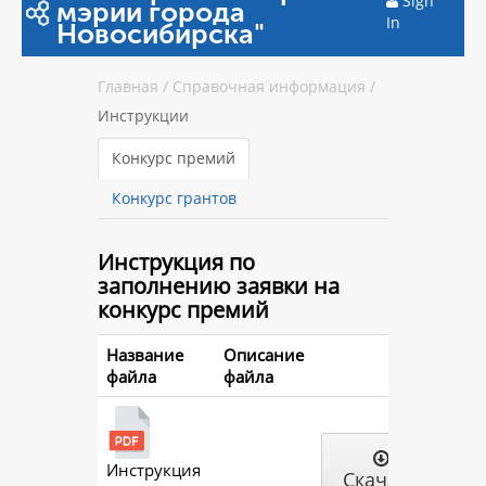
Sign
мэрии города
In
Новосибирска"
Главная
/
Справочная информация
/
Инструкции
Конкурс премий
Конкурс грантов
Инструкция
по
заполнению заявки на
конкурс премий
Название
Описание
файла
файла
Инструкция
Скачать