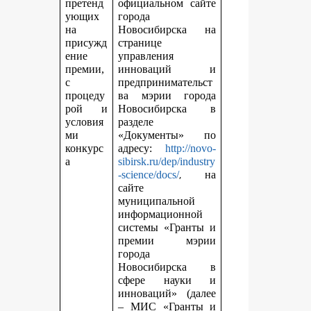
претенд
официальном сайте
ующих
города
на
Новосибирска на
присужд
странице
ение
управления
премии,
инноваций и
с
предпринимательст
процеду
ва мэрии города
рой и
Новосибирска в
условия
разделе
ми
«Документы» по
конкурс
адресу:
http://novo-
а
sibirsk.ru/dep/industry
,
-science/docs/
на
сайте
муниципальной
информационной
системы «Гранты и
премии мэрии
города
Новосибирска в
сфере науки и
инноваций» (далее
– МИС «Гранты и