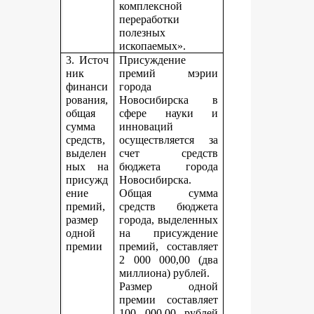
комплексной
переработки
полезных
ископаемых».
3. Источ
Присуждение
ник
премий мэрии
финанси
города
рования,
Новосибирска в
общая
сфере науки и
сумма
инноваций
средств,
осуществляется за
выделен
счет средств
ных на
бюджета города
присужд
Новосибирска.
ение
Общая сумма
премий,
средств бюджета
размер
города, выделенных
одной
на присуждение
премии
премий, составляет
2 000 000,00 (два
миллиона) рублей.
Размер одной
премии составляет
100 000,00 рублей