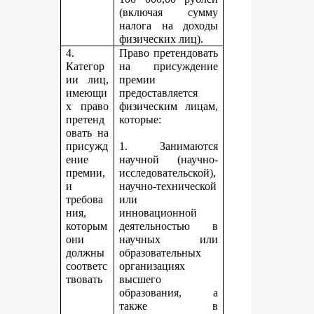
(включая сумму
налога на доходы
физических лиц).
4.
Право претендовать
Категор
на присуждение
ии лиц,
премии
имеющи
предоставляется
х право
физическим лицам,
претенд
которые:
овать на
присужд
1. Занимаются
ение
научной (научно-
премии,
исследовательской),
и
научно-технической
требова
или
ния,
инновационной
которым
деятельностью в
они
научных или
должны
образовательных
соответс
организациях
твовать
высшего
образования, а
также в