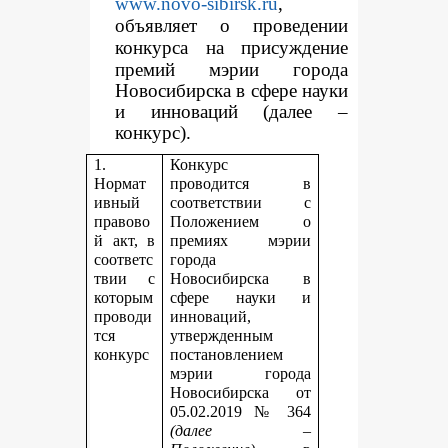
www.novo-sibirsk.ru
,
объявляет о проведении
конкур
са на присуждение
премий мэрии города
Новосибирска в сфере науки
и инноваций (далее –
конкурс).
1.
Конкурс
Нормат
проводится в
ивный
соответствии с
правово
Положением о
й акт, в
премиях мэрии
соответс
города
твии с
Новосибирска в
которым
сфере науки и
проводи
инноваций,
тся
утвержденным
конкурс
постановлением
мэрии города
Новосибирска от
05.02.2019 № 364
(далее –