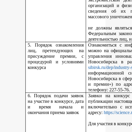
организаций и физи
сведения об их п
массового уничтожен
не должны являться
Федеральным законо
деятельностью лиц, 
5. Порядок ознакомления
Ознакомиться с ин
лиц, претендующих на
можно на официальн
присуждение премии, с
управления иннова
процедурой и условиями
Новосибирска в р
конкурса
sibirsk.ru/dep/industry-
информационной с
Новосибирска в сфер
и премии») по адр
телефону: 227-55-76.
6. Порядок подачи заявок
Заявки на конкурс
на участие в конкурсе, дата
публикации настояще
и время начала и
включительно с ис
окончания приема заявок
адресу:
https://science
Для участия в конкур