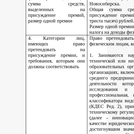
сумма средств,
Новосибирска.
выделенных на
Общая сумма сре
присуждение премий,
присуждение премий
размер одной премии
триста тысяч) рублей
Размер одной премии
налога на доходы физ
4. Категории лиц,
Право претендоват
имеющих право
физическим лицам, к
претендовать на
присуждение премии, и
1. Занимаются науч
требования, которым они
технической или ин
должны соответствовать
образовательных ор
организациях, включ
среднего предприни
деятельности кот
исследования и 
профессиональная,
классификатора вид
(КДЕС Ред. 2), при
техническому регули
(далее – инновацио
качестве юридическо
достигнувшим значи