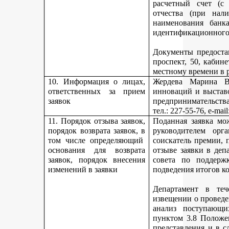
расчетный счет (с
отчества (при нали
наименования банка
идентификационного 
Документы предостав
проспект, 50, кабине
местному времени в 
10. Информация о лицах,
Жердева Марина Ва
ответственных за прием
инноваций и выстав
заявок
предпринимательства
тел
.: 227-55-76, e-ma
11. Порядок отзыва заявок,
Поданная заявка мо
порядок возврата заявок, в
руководителем орг
том числе определяющий
соискатель премии, 
основания для возврата
отзыве заявки в деп
заявок, порядок внесения
совета по поддерж
изменений в заявки
подведения итогов к
Департамент в теч
извещении о проведе
анализ поступающи
пунктом 3.8 Положе
представления и в с