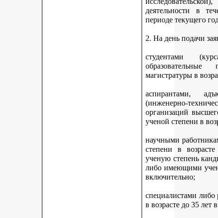
исследовательской
деятельности в те
периоде текущего год
2. На день подачи за
студентами (ку
образовательные 
магистратуры в возра
аспирантами, адъ
(инженерно-техни
организаций высшег
ученой степени в воз
научными работникам
степени в возраст
ученую степень канди
либо имеющими учену
включительно;
специалистами либо
в возрасте до 35 лет