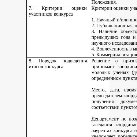
Положения.
7. Критерии оценки
Критерии оценки уча
участников конкурса
1. Научный и/или вн
2. Публикационная а
3. Наличие объекто
предыдущих года и
научного исследован
4. Вовлеченность в м
5. Коммерциализация
8. Порядок подведения
Решение о призна
итогов конкурса
принимает координа
молодых ученых (да
определенном пункта
Место, дата, время
председателем коорд
получения докуме
соответствии пункто
Департамент не поз
заседания координ
лауреатах конкурса 
уведомляет победите