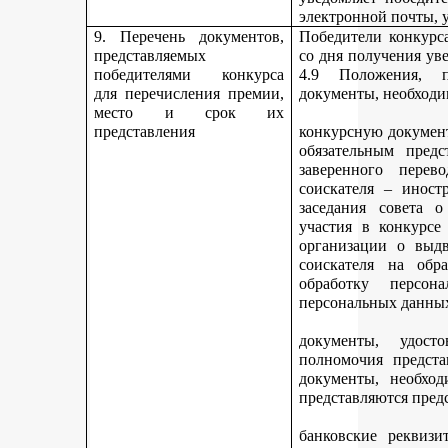
электронной почты, у
9. Перечень документов,
Победители конкурса
представляемых
со дня получения ув
победителями конкурса
4.9 Положения, п
для перечисления премии,
документы, необходи
место и срок их
представления
конкурсную документ
обязательным предс
заверенного перев
соискателя – иност
заседания совета 
участия в конкурсе
организации о выдв
соискателя на обр
обработку персон
персональных данных
документы, удост
полномочия предста
документы, необход
представляются пред
банковские реквизи