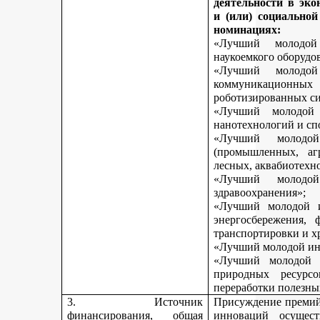
деятельности в эк
и (или) социально
номинациях:
«Лучший молодой
наукоемкого оборудо
«Лучший молодой
коммуникационных 
роботизированных си
«Лучший молодой 
нанотехнологий и сп
«Лучший молодо
(промышленных, агр
лесных, аквабиотехн
«Лучший молод
здравоохранения»;
«Лучший молодой и
энергосбережения, 
транспортировки и х
«Лучший молодой инн
«Лучший молодой 
природных ресурс
переработки полезны
3. Источник
Присуждение премий 
финансирования, общая
инноваций осущест