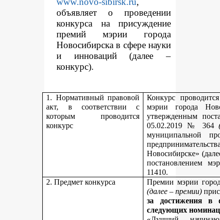
www.novo-sibirsk.ru
,
объявляет о проведении
конкурса на присуждение
премий мэрии города
Новосибирска в сфере науки
и инноваций (далее –
конкурс).
1. Нормативный правовой
Конкурс проводитс
акт, в соответствии с
мэрии города Нов
которым проводится
утвержденным пост
конкурс
05.02.2019 № 364
муниципальной пр
предпринимательст
Новосибирске» (дале
постановлением мэ
11410.
2. Предмет конкурса
Премии мэрии город
(далее – премии)
прис
за достижения в 
следующих номинац
«Лучший начинаю