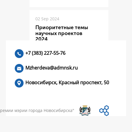
02 Sep 2024
Приоритетные темы
научных проектов
2024
+7 (383) 227-55-76
ЧИТАТЬ >
Mzherdeva@admnsk.ru
Новосибирск, Красный проспект, 50
КУМЕНТЫ
НОВОСТИ
ЧАСТЫЕ ВОПРОСЫ
КОНТАКТЫ
премии мэрии города Новосибирска"