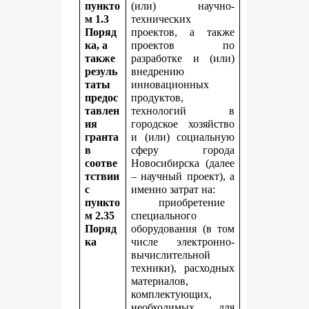
пункто
(или) научно-
м 1.3
технических
Поряд
проектов, а также
ка, а
проектов по
также
разработке и (или)
резуль
внедрению
таты
инновационных
предос
продуктов,
тавлен
технологий в
ия
городское хозяйство
гранта
и (или) социальную
в
сферу города
соотве
Новосибирска (далее
тствии
– научный проект), а
с
именно затрат на:
пункто
приобретение
м 2.35
специального
Поряд
оборудования (в том
ка
числе электронно-
вычислительной
техники), расходных
материалов,
комплектующих,
необходимых для