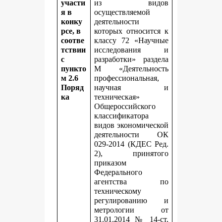
участи
из видов
я в
осуществляемой
конку
деятельности
рсе, в
которых относится к
соотве
классу 72 «Научные
тствии
исследования и
с
разработки» раздела
пункто
M «Деятельность
м 2.6
профессиональная,
Поряд
научная и
ка
техническая»
Общероссийского
классификатора
видов экономической
деятельности ОК
029-2014 (КДЕС Ред.
2), принятого
приказом
Федерального
агентства по
техническому
регулированию и
метрологии от
31.01.2014 № 14-ст,