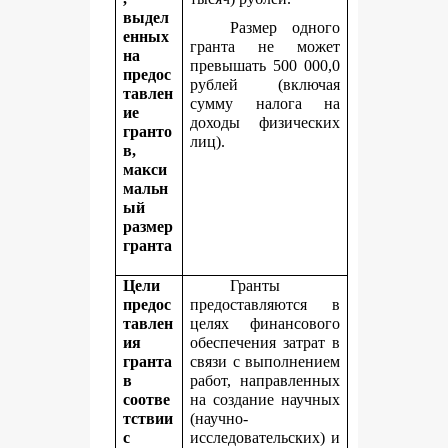
выдел
Размер одного
енных
гранта не может
на
превышать 500 000,0
предос
рублей (включая
тавлен
сумму налога на
ие
доходы физических
гранто
лиц).
в,
макси
мальн
ый
размер
гранта
Цели
Гранты
предос
предоставляются в
тавлен
целях финансового
ия
обеспечения затрат в
гранта
связи с выполнением
в
работ, направленных
соотве
на создание научных
тствии
(научно-
с
исследовательских) и