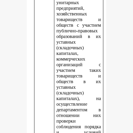
унитарных
предприятий,
хозяйственных
товариществ и
обществ с участием
публично-правовых
образований в их
уставных
(складочных)
капиталах,
коммерческих
организаций с
участием таких
товариществ и
обществ в их
уставных
(складочных)
капиталах), на
осуществление
департаментом в
отношении них
проверки
соблюдения порядка
и условий