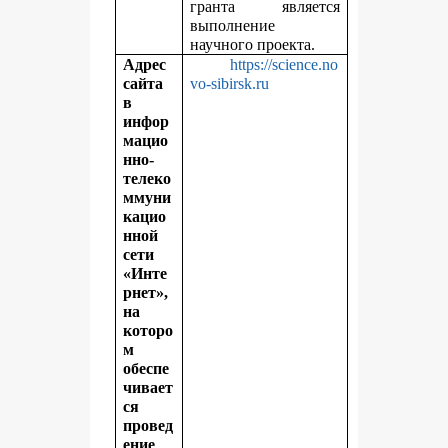
гранта является
выполнение
научного проекта.
Адрес
https://science.no
сайта
vo-sibirsk.ru
в
инфор
мацио
нно-
телеко
ммуни
кацио
нной
сети
«Инте
рнет»,
на
которо
м
обеспе
чивает
ся
провед
ение