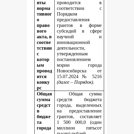
иты
проводится в
норма
соответствии с
тивног
Порядком
о
предоставления
право
грантов в форме
вого
субсидий в сфере
акта, в
научной и
соотве
инновационной
тствии
деятельности,
с
утвержденным
котор
постановлением
ым
мэрии города
провод
Новосибирска от
ится
15.07.2024 № 5216
конку
(далее – Порядок).
рс
Общая
Общая сумма
сумма
средств бюджета
средст
города, выделенных
в
на предоставление
бюдже
грантов, составляет
та
1 500 000,0 (один
города
миллион пятьсот
,
тысяч) рублей.