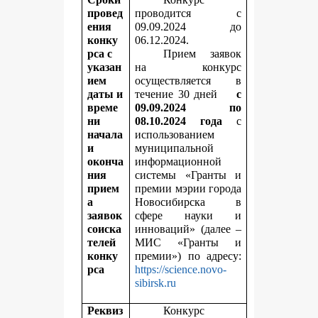
провед
проводится с
ения
09.09.2024 до
конку
06.12.2024.
рса с
Прием заявок
указан
на конкурс
ием
осуществляется в
даты и
течение 30 дней
с
време
09.09.2024 по
ни
08.10.2024 года
с
начала
использованием
и
муниципальной
оконча
информационной
ния
системы «Гранты и
прием
премии мэрии города
а
Новосибирска в
заявок
сфере науки и
соиска
инноваций» (далее –
телей
МИС «Гранты и
конку
премии») по адресу:
рса
https://science.novo-
sibirsk.ru
Реквиз
Конкурс