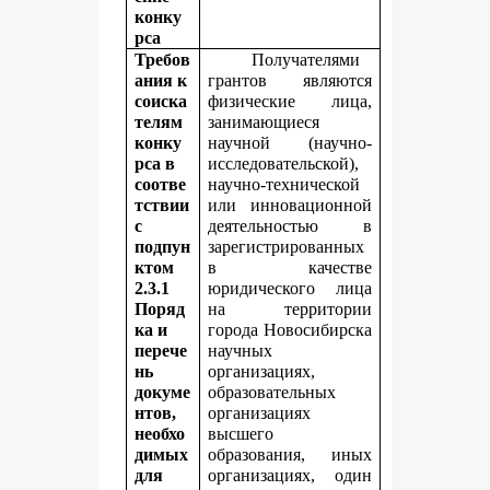
конку
рса
Требов
Получателями
ания к
грантов являются
соиска
физические лица,
телям
занимающиеся
конку
научной (научно-
рса в
исследовательской),
соотве
научно-технической
тствии
или инновационной
с
деятельностью в
подпун
зарегистрированных
ктом
в качестве
2.3.1
юридического лица
Поряд
на территории
ка и
города Новосибирска
перече
научных
нь
организациях,
докуме
образовательных
нтов,
организациях
необхо
высшего
димых
образования, иных
для
организациях, один