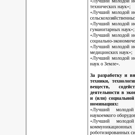
«Лучший молодой исс
технических наук»;
«Лучший молодой исс
сельскохозяйственны
«Лучший молодой исс
гуманитарных наук»;
«Лучший молодой исс
социально-экономиче
«Лучший молодой исс
медицинских наук»;
«Лучший молодой исс
наук о Земле».
За разработку и в
техники, технологи
веществ, содей
деятельности в эк
и (или) социально
номинациях:
«Лучший молодой
наукоемкого оборудо
«Лучший молодой
коммуникационных 
роботизированных си