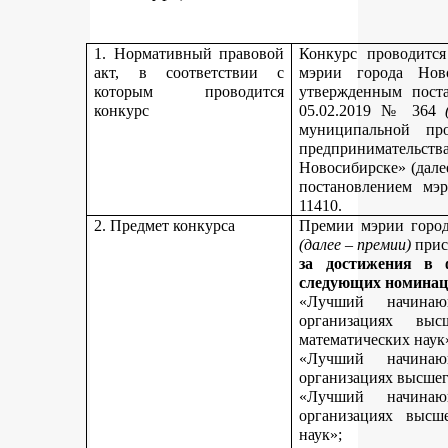
1. Нормативный правовой
Конкурс проводитс
акт, в соответствии с
мэрии города Нов
которым проводится
утвержденным пост
конкурс
05.02.2019 № 364
муниципальной пр
предпринимательст
Новосибирске» (дале
постановлением мэ
11410.
2. Предмет конкурса
Премии мэрии город
(далее – премии)
прис
за достижения в 
следующих номинац
«Лучший начинаю
организациях вы
математических наук
«Лучший начинаю
организациях высшег
«Лучший начинаю
организациях высш
наук»;