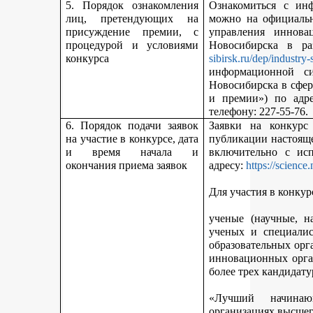
5. Порядок ознакомления
Ознакомиться с ин
лиц, претендующих на
можно на официальн
присуждение премии, с
управления иннова
процедурой и условиями
Новосибирска в р
конкурса
sibirsk.ru/dep/industry-
информационной с
Новосибирска в сфер
и премии») по адр
телефону: 227-55-76.
6. Порядок подачи заявок
Заявки на конкурс
на участие в конкурсе, дата
публикации настояще
и время начала и
включительно с ис
окончания приема заявок
адресу:
https://science
Для участия в конкур
ученые (научные, н
ученых и специалис
образовательных орг
инновационных орга
более трех кандидату
«Лучший начинаю
организациях высшег