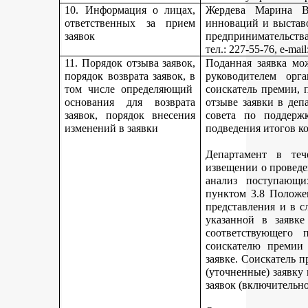
10. Информация о лицах,
Жердева Марина Ва
ответственных за прием
инноваций и выстав
заявок
предпринимательства
тел
.: 227-55-76, e-ma
11. Порядок отзыва заявок,
Поданная заявка мо
порядок возврата заявок, в
руководителем орг
том числе определяющий
соискатель премии, 
основания для возврата
отзыве заявки в деп
заявок, порядок внесения
совета по поддерж
изменений в заявки
подведения итогов к
Департамент в теч
извещении о проведе
анализ поступающи
пунктом 3.8 Положе
представления и в с
указанной в заявке
соответствующего 
соискателю премии 
заявке. Соискатель 
(уточненные) заявку
заявок (включительно