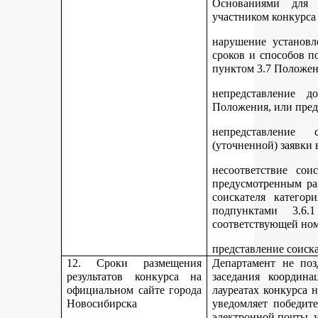
Основаниями для 
участником конкурса
нарушение установл
сроков и способов п
пунктом 3.7 Положен
непредставление д
Положения, или пред
непредставление 
(уточненной) заявки 
несоответствие сои
предусмотренным раз
соискателя категор
подпунктами 3.6.1
соответствующей но
представление соиск
12. Сроки размещения
Департамент не поз
результатов конкурса на
заседания координ
официальном сайте города
лауреатах конкурса 
Новосибирска
уведомляет победите
электронной почты, у