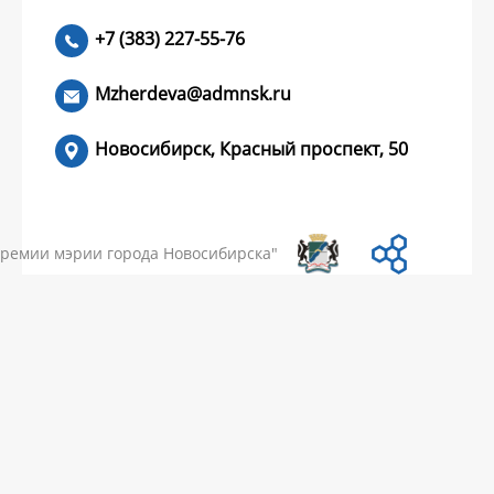
+7 (383) 227-55-76
ЧИТАТЬ >
Mzherdeva@admnsk.ru
Новосибирск, Красный проспект, 50
КУМЕНТЫ
НОВОСТИ
ЧАСТЫЕ ВОПРОСЫ
КОНТАКТЫ
премии мэрии города Новосибирска"