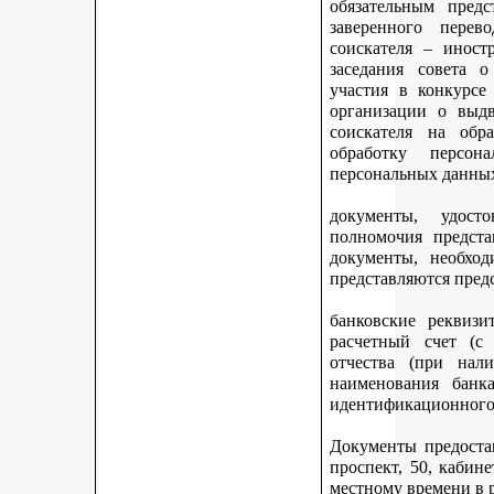
обязательным предс
заверенного перев
соискателя – иност
заседания совета 
участия в конкурсе
организации о выдв
соискателя на обр
обработку персон
персональных данных
документы, удост
полномочия предста
документы, необход
представляются пред
банковские реквизи
расчетный счет (с
отчества (при нали
наименования банка
идентификационного 
Документы предостав
проспект, 50, кабине
местному времени в 