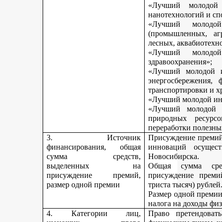
«Лучший молодой 
нанотехнологий и сп
«Лучший молодо
(промышленных, агр
лесных, аквабиотехн
«Лучший молод
здравоохранения»;
«Лучший молодой и
энергосбережения, 
транспортировки и х
«Лучший молодой инн
«Лучший молодой 
природных ресурс
переработки полезны
3. Источник
Присуждение премий 
финансирования, общая
инноваций осущест
сумма средств,
Новосибирска.
выделенных на
Общая сумма сре
присуждение премий,
присуждение премий
размер одной премии
триста тысяч) рублей
Размер одной премии
налога на доходы физ
4. Категории лиц,
Право претендоват