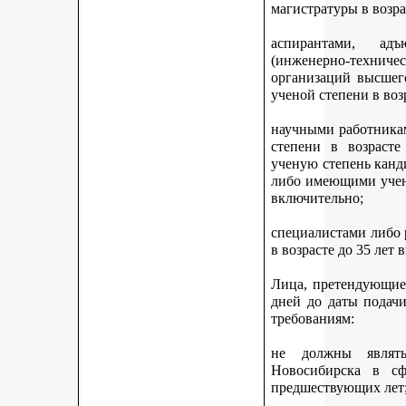
магистратуры в возра
аспирантами, адъ
(инженерно-техни
организаций высшег
ученой степени в воз
научными работникам
степени в возраст
ученую степень канди
либо имеющими учену
включительно;
специалистами либо
в возрасте до 35 лет
Лица, претендующие 
дней до даты подач
требованиям:
не должны являть
Новосибирска в с
предшествующих лет