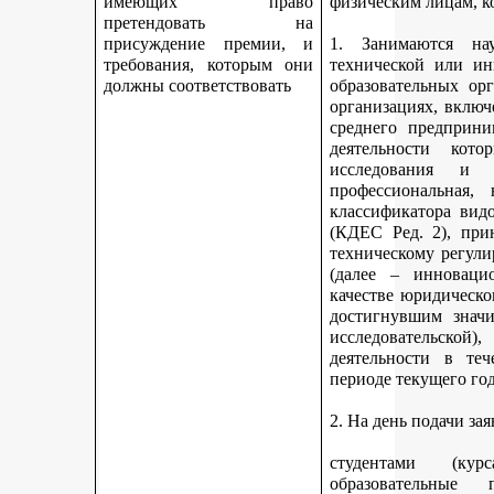
имеющих право
физическим лицам, к
претендовать на
присуждение премии, и
1. Занимаются науч
требования, которым они
технической или ин
должны соответствовать
образовательных ор
организациях, включ
среднего предприни
деятельности кот
исследования и 
профессиональная,
классификатора вид
(КДЕС Ред. 2), при
техническому регули
(далее – инновацио
качестве юридическо
достигнувшим значи
исследовательской
деятельности в те
периоде текущего год
2. На день подачи за
студентами (ку
образовательные 