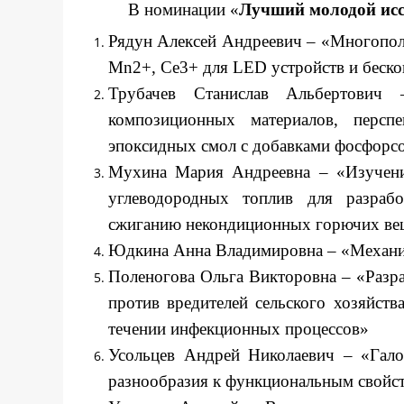
В номинации «
Лучший молодой исс
Рядун Алексей Андреевич – «Многопо
Mn2+, Ce3+ для LED устройств и беско
Трубачев Станислав Альбертович 
композиционных материалов, персп
эпоксидных смол с добавками фосфорс
Мухина Мария Андреевна – «Изучение
углеводородных топлив для разраб
сжиганию некондиционных горючих вещ
Юдкина Анна Владимировна – «Механ
Поленогова Ольга Викторовна – «Разра
против вредителей сельского хозяйст
течении инфекционных процессов»
Усольцев Андрей Николаевич – «Гало
разнообразия к функциональным свойс