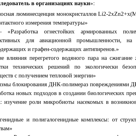
ледователь в организациях науки
»:
лосная люминесценция монокристаллов Li2-2xZn2+x(
нтактного измерения температуры»
– «Разработка огнестойких армированных поли
ективных для авиационной промышленности, на 
одержащих и графен-содержащих антипиренов.»
 влияния перегретого водяного пара на сжигание
отки технических решений по экологически безоп
еств с получением тепловой энергии»
измы блокирования ДНК-полимераз повреждениями 
ботка новых подходов в создании биологических пре
ва: изучение роли микробиоты насекомых в возникно
генидные и полигалогенидные комплексы: от струк
твам»