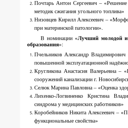
Почтарь Антон Сергеевич – «Решение 
методик сжигания угольного топлива»
Низовцев Кирилл Алексеевич – «Морфо
при материнской патологии».
В номинации «
Лучший молодой ис
образования
»:
Пчельников Александр Владимирович
повышенной эксплуатационной надёжнос
Кругликова Анастасия Валерьевна – 
сооружений канализации г. Новосибирс
Селюк Марина Павловна – «Оценка здор
Лихенко-Логвиненко Кристина Влад
синдрома у медицинских работников»
Коробейников Никита Алексеевич – «По
функциональные свойства»