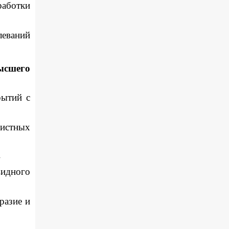
работки
леваний
ысшего
рытий с
чистных
»
идного
разие и