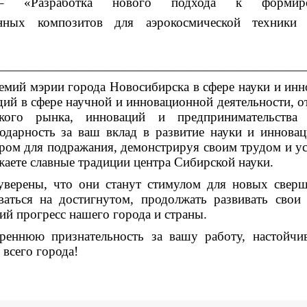
– «Разработка нового подхода к формиро
анных композитов для аэрокосмической техники 
___________________________________________________________________________
емий мэрии города Новосибирска в сфере науки и инн
дий в сфере научной и инновационной деятельности, о
ьского рынка, инноваций и предпринимательства 
дарность за ваш вклад в развитие науки и иннова
ером для подражания, демонстрируя своим трудом и у
аете славные традиции центра Сибирской науки.
верены, что они станут стимулом для новых свер
аться на достигнутом, продолжать развивать свои
ий прогресс нашего города и страны.
реннюю признательность за вашу работу, настойчи
 всего города!