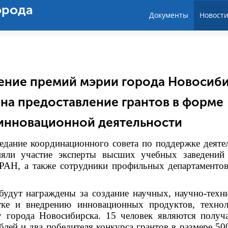
орода
Документы
Новост
дение премий мэрии города Новосиб
 на предоставление грантов в форме
 инновационной деятельности
седание координационного совета по поддержке деяте
яли участие эксперты высших учебных заведений
РАН, а также сотрудники профильных департаменто
будут награждены за создание научных, научно-техн
отке и внедрению инновационных продуктов, техно
у города Новосибирска. 15 человек являются получ
лей и два победителя конкурса грантов в размере 50