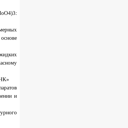
MoO4)3:
мерных
основе
 жидких
асному
ДНК»
паратов
вении и
турного