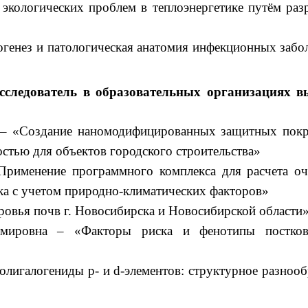
экологических проблем в теплоэнергетике путём раз
генез и патологическая анатомия инфекционных забо
следователь в образовательных организациях в
 – «Создание наномодифицированных защитных пок
тью для объектов городского строительства»
«Применение программного комплекса для расчета о
ка с учетом природно-климатических факторов»
овья почв г. Новосибирска и Новосибирской области
имировна – «Факторы риска и фенотипы постков
лигалогениды p- и d-элементов: структурное разнооб