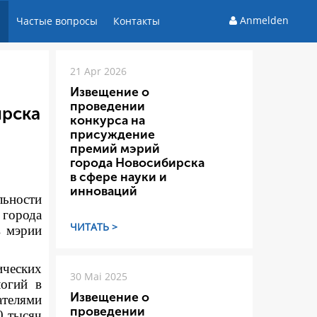
Anmelden
и
Частые вопросы
Контакты
21 Apr 2026
Извещение о
проведении
ирска
конкурса на
присуждение
премий мэрий
города Новосибирска
в сфере науки и
инноваций
льности
 города
ЧИТАТЬ >
в мэрии
ических
30 Mai 2025
логий в
Извещение о
ателями
проведении
0 тысяч