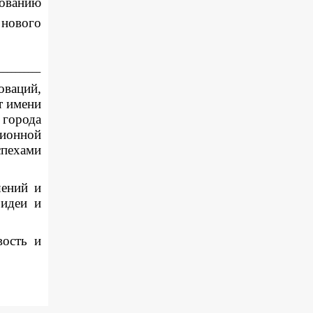
ванию
нового
__________
оваций,
т имени
города
ционной
спехами
шений и
 идеи и
вость и