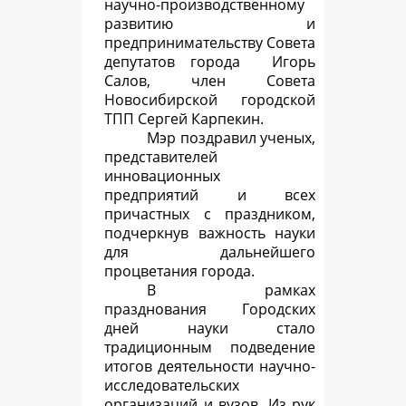
научно-производственному
развитию и
предпринимательству Совета
депутатов города Игорь
Салов, член Совета
Новосибирской городской
ТПП Сергей Карпекин.
Мэр поздравил ученых,
представителей
инновационных
предприятий и всех
причастных с праздником,
подчеркнув важность науки
для дальнейшего
процветания города.
В рамках
празднования Городских
дней науки стало
традиционным подведение
итогов деятельности научно-
исследовательских
организаций и вузов. Из рук