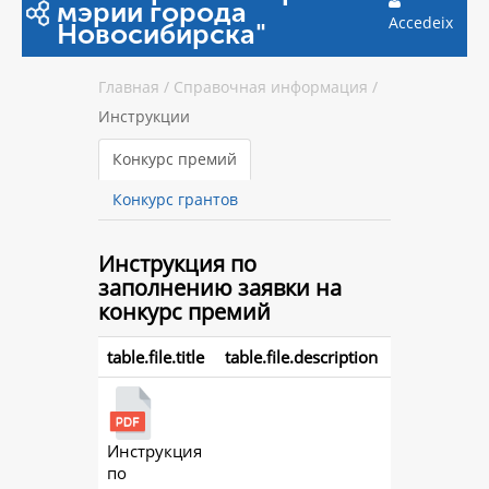
мэрии города
Accedeix
Новосибирска"
Главная
/
Справочная информация
/
Инструкции
Конкурс премий
Конкурс грантов
Инструкция
по
заполнению заявки на
конкурс премий
table.file.title
table.file.description
Инструкция
action.
по