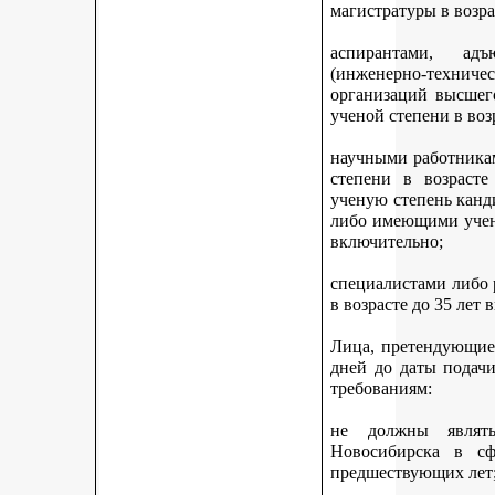
магистратуры в возра
аспирантами, адъ
(инженерно-техни
организаций высшег
ученой степени в воз
научными работникам
степени в возраст
ученую степень канди
либо имеющими учену
включительно;
специалистами либо
в возрасте до 35 лет
Лица, претендующие 
дней до даты подач
требованиям:
не должны являть
Новосибирска в с
предшествующих лет