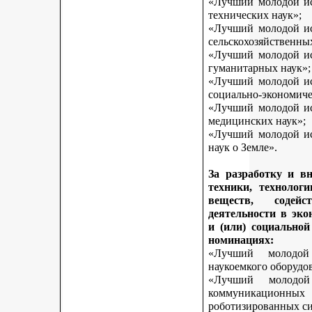
«Лучший молодой исс
технических наук»;
«Лучший молодой исс
сельскохозяйственны
«Лучший молодой исс
гуманитарных наук»;
«Лучший молодой исс
социально-экономиче
«Лучший молодой исс
медицинских наук»;
«Лучший молодой исс
наук о Земле».
За разработку и в
техники, технологи
веществ, содей
деятельности в эк
и (или) социально
номинациях:
«Лучший молодой
наукоемкого оборудо
«Лучший молодой
коммуникационных 
роботизированных си