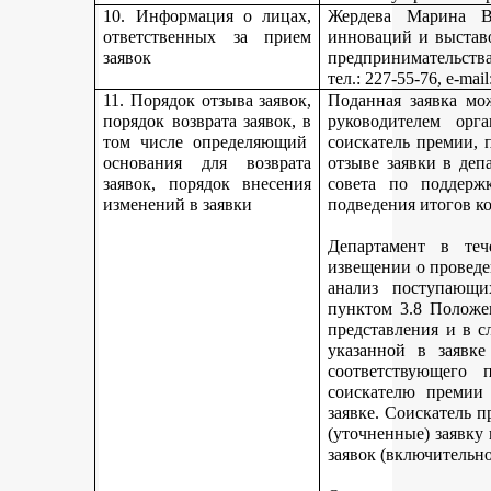
10. Информация о лицах,
Жердева Марина Ва
ответственных за прием
инноваций и выстав
заявок
предпринимательства
тел
.: 227-55-76, e-ma
11. Порядок отзыва заявок,
Поданная заявка мо
порядок возврата заявок, в
руководителем орг
том числе определяющий
соискатель премии, 
основания для возврата
отзыве заявки в деп
заявок, порядок внесения
совета по поддерж
изменений в заявки
подведения итогов к
Департамент в теч
извещении о проведе
анализ поступающи
пунктом 3.8 Положе
представления и в с
указанной в заявке
соответствующего 
соискателю премии 
заявке. Соискатель 
(уточненные) заявку
заявок (включительно