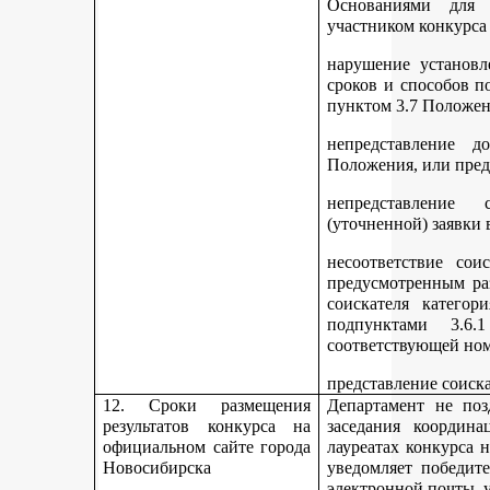
Основаниями для 
участником конкурса
нарушение установл
сроков и способов п
пунктом 3.7 Положен
непредставление д
Положения, или пред
непредставление 
(уточненной) заявки 
несоответствие сои
предусмотренным раз
соискателя категор
подпунктами 3.6.1
соответствующей но
представление соиск
12. Сроки размещения
Департамент не поз
результатов конкурса на
заседания координ
официальном сайте города
лауреатах конкурса 
Новосибирска
уведомляет победите
электронной почты, у