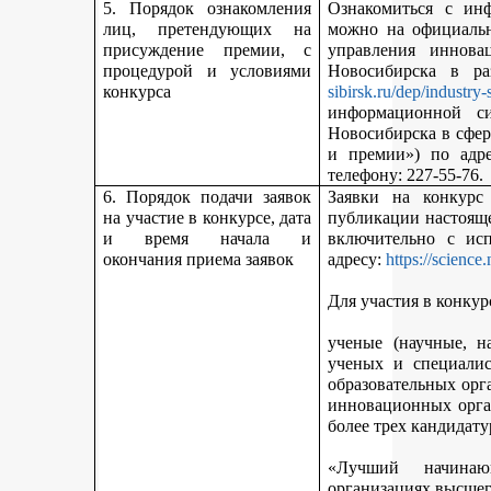
5. Порядок ознакомления
Ознакомиться с ин
лиц, претендующих на
можно на официальн
присуждение премии, с
управления иннова
процедурой и условиями
Новосибирска в р
конкурса
sibirsk.ru/dep/industry-
информационной с
Новосибирска в сфер
и премии») по адр
телефону: 227-55-76.
6. Порядок подачи заявок
Заявки на конкурс
на участие в конкурсе, дата
публикации настояще
и время начала и
включительно с ис
окончания приема заявок
адресу:
https://science
Для участия в конкур
ученые (научные, н
ученых и специалис
образовательных орг
инновационных орга
более трех кандидату
«Лучший начинаю
организациях высшег