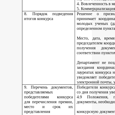
4. Вовлеченность в м
5. Коммерциализация
8. Порядок подведения
Решение о призна
итогов конкурса
принимает координа
молодых ученых (да
определенном пункта
Место, дата, время
председателем коорд
получения докуме
соответствии пункто
Департамент не поз
заседания координ
лауреатах конкурса 
уведомляет победите
электронной почты, у
9. Перечень документов,
Победители конкурса
представляемых
со дня получения ув
победителями конкурса
4.9 Положения, п
для перечисления премии,
документы, необходи
место и срок их
представления
конкурсную документ