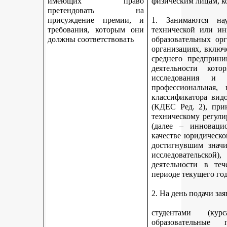
имеющих право
физическим лицам, к
претендовать на
присуждение премии, и
1. Занимаются науч
требования, которым они
технической или ин
должны соответствовать
образовательных ор
организациях, включ
среднего предприни
деятельности кот
исследования и 
профессиональная,
классификатора вид
(КДЕС Ред. 2), при
техническому регули
(далее – инновацио
качестве юридическо
достигнувшим значи
исследовательской
деятельности в те
периоде текущего год
2. На день подачи за
студентами (ку
образовательные 