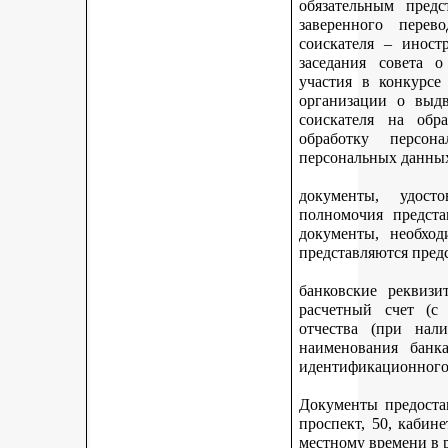
обязательным предс
заверенного перев
соискателя – иност
заседания совета 
участия в конкурсе
организации о выдв
соискателя на обр
обработку персон
персональных данных
документы, удост
полномочия предста
документы, необход
представляются пред
банковские реквизи
расчетный счет (с
отчества (при нали
наименования банка
идентификационного 
Документы предостав
проспект, 50, кабине
местному времени в 