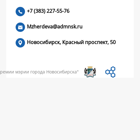
+7 (383) 227-55-76
ЧИТАТЬ >
Mzherdeva@admnsk.ru
Новосибирск, Красный проспект, 50
КУМЕНТЫ
НОВОСТИ
ЧАСТЫЕ ВОПРОСЫ
КОНТАКТЫ
премии мэрии города Новосибирска"