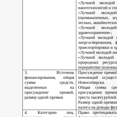
«Лучший молодой 
нанотехнологий и сп
«Лучший молодо
(промышленных, агр
лесных, аквабиотехн
«Лучший молод
здравоохранения»;
«Лучший молодой и
энергосбережения, 
транспортировки и х
«Лучший молодой инн
«Лучший молодой 
природных ресурс
переработки полезны
3. Источник
Присуждение премий 
финансирования, общая
инноваций осущест
сумма средств,
Новосибирска.
выделенных на
Общая сумма сре
присуждение премий,
присуждение премий
размер одной премии
триста тысяч) рублей
Размер одной премии
налога на доходы физ
4. Категории лиц,
Право претендоват