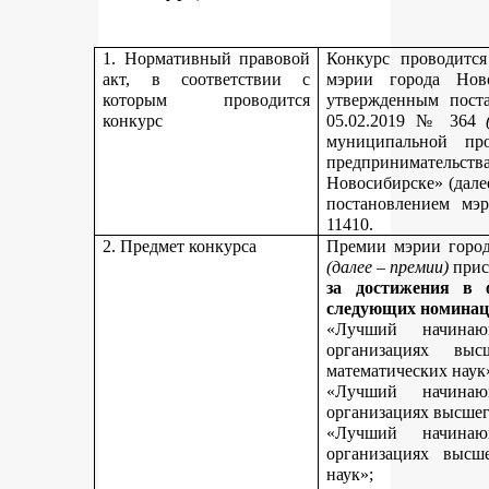
1. Нормативный правовой
Конкурс проводитс
акт, в соответствии с
мэрии города Нов
которым проводится
утвержденным пост
конкурс
05.02.2019 № 364
муниципальной пр
предпринимательст
Новосибирске» (дале
постановлением мэ
11410.
2. Предмет конкурса
Премии мэрии город
(далее – премии)
прис
за достижения в 
следующих номинац
«Лучший начинаю
организациях вы
математических наук
«Лучший начинаю
организациях высшег
«Лучший начинаю
организациях высш
наук»;