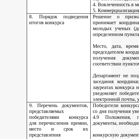
4. Вовлеченность в м
5. Коммерциализация
8. Порядок подведения
Решение о призна
итогов конкурса
принимает координа
молодых ученых (да
определенном пункта
Место, дата, время
председателем коорд
получения докуме
соответствии пункто
Департамент не поз
заседания координ
лауреатах конкурса 
уведомляет победите
электронной почты, у
9. Перечень документов,
Победители конкурса
представляемых
со дня получения ув
победителями конкурса
4.9 Положения, п
для перечисления премии,
документы, необходи
место и срок их
представления
конкурсную документ