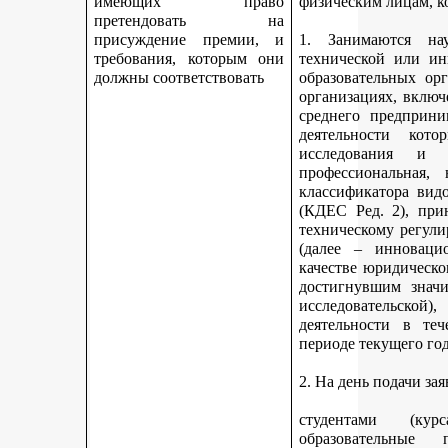
имеющих право
физическим лицам, к
претендовать на
присуждение премии, и
1. Занимаются науч
требования, которым они
технической или ин
должны соответствовать
образовательных ор
организациях, включ
среднего предприни
деятельности кот
исследования и 
профессиональная,
классификатора вид
(КДЕС Ред. 2), при
техническому регули
(далее – инновацио
качестве юридическо
достигнувшим значи
исследовательской
деятельности в те
периоде текущего год
2. На день подачи за
студентами (ку
образовательные 