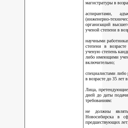
магистратуры в возра
аспирантами, адъ
(инженерно-техни
организаций высшег
ученой степени в воз
научными работникам
степени в возраст
ученую степень канди
либо имеющими учену
включительно;
специалистами либо
в возрасте до 35 лет
Лица, претендующие 
дней до даты подач
требованиям:
не должны являть
Новосибирска в с
предшествующих лет