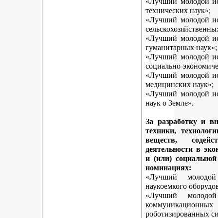
«Лучший молодой исс
технических наук»;
«Лучший молодой исс
сельскохозяйственны
«Лучший молодой исс
гуманитарных наук»;
«Лучший молодой исс
социально-экономиче
«Лучший молодой исс
медицинских наук»;
«Лучший молодой исс
наук о Земле».
За разработку и в
техники, технологи
веществ, содей
деятельности в эк
и (или) социально
номинациях:
«Лучший молодой
наукоемкого оборудо
«Лучший молодой
коммуникационных 
роботизированных си