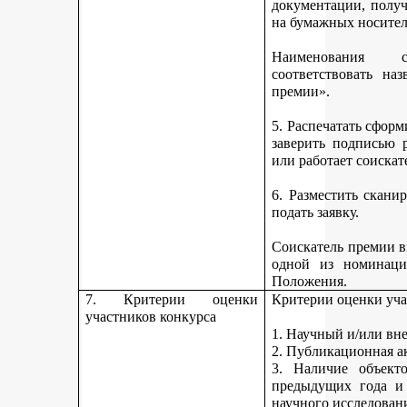
документации, получ
на бумажных носител
Наименования 
соответствовать н
премии».
5. Распечатать сфор
заверить подписью р
или работает соискат
6. Разместить скан
подать заявку.
Соискатель премии вп
одной из номинаци
Положения.
7. Критерии оценки
Критерии оценки уча
участников конкурса
1. Научный и/или вн
2. Публикационная а
3. Наличие объекто
предыдущих года и
научного исследован