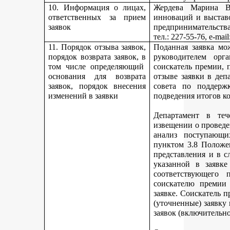
10. Информация о лицах,
Жердева Марина Ва
ответственных за прием
инноваций и выстав
заявок
предпринимательства
тел
.: 227-55-76, e-ma
11. Порядок отзыва заявок,
Поданная заявка мо
порядок возврата заявок, в
руководителем орг
том числе определяющий
соискатель премии, 
основания для возврата
отзыве заявки в деп
заявок, порядок внесения
совета по поддерж
изменений в заявки
подведения итогов к
Департамент в теч
извещении о проведе
анализ поступающи
пунктом 3.8 Положе
представления и в с
указанной в заявке
соответствующего 
соискателю премии 
заявке. Соискатель 
(уточненные) заявку
заявок (включительно