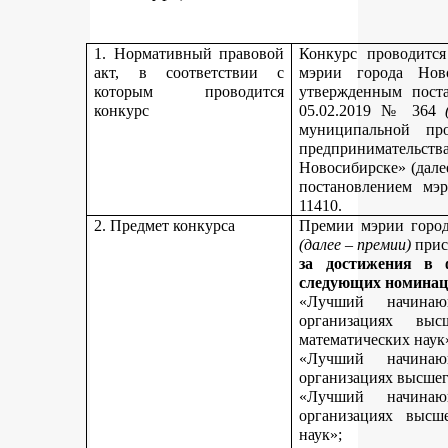
1. Нормативный правовой
Конкурс проводитс
акт, в соответствии с
мэрии города Нов
которым проводится
утвержденным пост
конкурс
05.02.2019 № 364
муниципальной пр
предпринимательст
Новосибирске» (дале
постановлением мэ
11410.
2. Предмет конкурса
Премии мэрии город
(далее – премии)
прис
за достижения в 
следующих номинац
«Лучший начинаю
организациях вы
математических наук
«Лучший начинаю
организациях высшег
«Лучший начинаю
организациях высш
наук»;