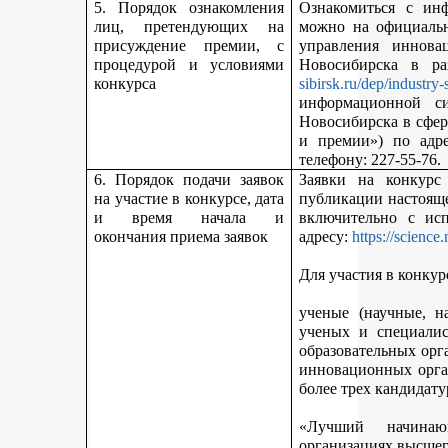
5. Порядок ознакомления
Ознакомиться с ин
лиц, претендующих на
можно на официальн
присуждение премии, с
управления иннова
процедурой и условиями
Новосибирска в р
конкурса
sibirsk.ru/dep/industry-
информационной с
Новосибирска в сфер
и премии») по адр
телефону: 227-55-76.
6. Порядок подачи заявок
Заявки на конкурс
на участие в конкурсе, дата
публикации настояще
и время начала и
включительно с ис
окончания приема заявок
адресу:
https://science
Для участия в конкур
ученые (научные, н
ученых и специалис
образовательных орг
инновационных орга
более трех кандидату
«Лучший начинаю
организациях высшег