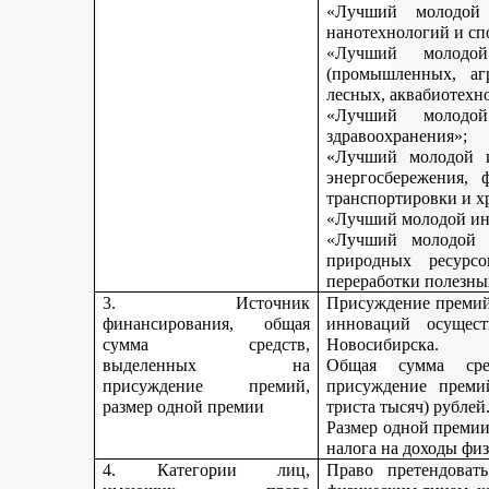
«Лучший молодой 
нанотехнологий и сп
«Лучший молодо
(промышленных, агр
лесных, аквабиотехн
«Лучший молод
здравоохранения»;
«Лучший молодой и
энергосбережения, 
транспортировки и х
«Лучший молодой инн
«Лучший молодой 
природных ресурс
переработки полезны
3. Источник
Присуждение премий 
финансирования, общая
инноваций осущест
сумма средств,
Новосибирска.
выделенных на
Общая сумма сре
присуждение премий,
присуждение премий
размер одной премии
триста тысяч) рублей
Размер одной премии
налога на доходы физ
4. Категории лиц,
Право претендоват