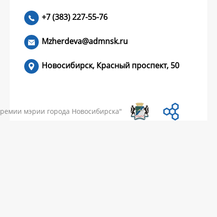
+7 (383) 227-55-76
ЧИТАТЬ >
Mzherdeva@admnsk.ru
Новосибирск, Красный проспект, 50
КУМЕНТЫ
НОВОСТИ
ЧАСТЫЕ ВОПРОСЫ
КОНТАКТЫ
премии мэрии города Новосибирска"