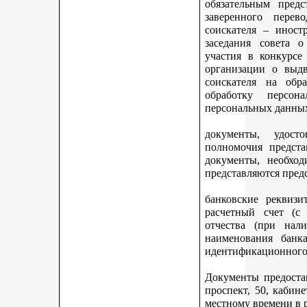
обязательным предс
заверенного перев
соискателя – иност
заседания совета 
участия в конкурсе
организации о выдв
соискателя на обр
обработку персон
персональных данных
документы, удост
полномочия предста
документы, необход
представляются пред
банковские реквизи
расчетный счет (с
отчества (при нали
наименования банка
идентификационного 
Документы предостав
проспект, 50, кабине
местному времени в 