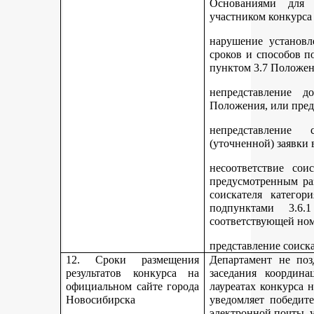
Основаниями для 
участником конкурса
нарушение установл
сроков и способов п
пунктом 3.7 Положен
непредставление д
Положения, или пред
непредставление 
(уточненной) заявки 
несоответствие сои
предусмотренным раз
соискателя категор
подпунктами 3.6.1
соответствующей но
представление соиск
12. Сроки размещения
Департамент не поз
результатов конкурса на
заседания координ
официальном сайте города
лауреатах конкурса 
Новосибирска
уведомляет победите
электронной почты, у